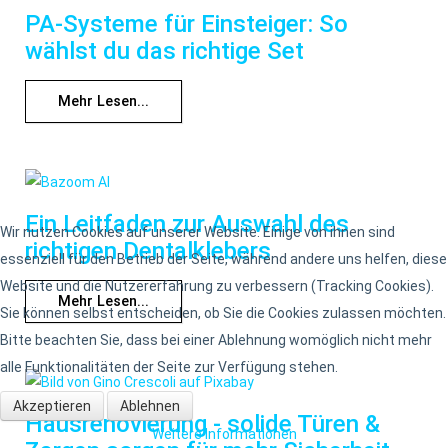
PA-Systeme für Einsteiger: So
wählst du das richtige Set
Mehr Lesen...
Ein Leitfaden zur Auswahl des
Wir nutzen Cookies auf unserer Website. Einige von ihnen sind
richtigen Dentalklebers
essenziell für den Betrieb der Seite, während andere uns helfen, diese
Website und die Nutzererfahrung zu verbessern (Tracking Cookies).
Mehr Lesen...
Sie können selbst entscheiden, ob Sie die Cookies zulassen möchten.
Bitte beachten Sie, dass bei einer Ablehnung womöglich nicht mehr
alle Funktionalitäten der Seite zur Verfügung stehen.
Akzeptieren
Ablehnen
Hausrenovierung - solide Türen &
Weitere Informationen