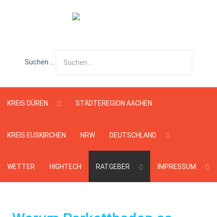
Suchen ...
KREIS DÜREN
STÄDTEREGION AACHEN
KREIS EUSKIRCHEN
NRW
DEUTSCHLAND
WETTER
HIGHTECH
RATGEBER
IMPRESSUM