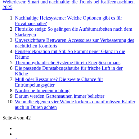
Weiterlesen: Smart und nachhaltig: die Trends bei Kaffeemaschinen
2025
Nachhaltige Heizsysteme: Welche Optionen gibt es für
Privathaushalte?
Flutrisiko steigt: So gelingen die Aufräumarbeiten nach dem
Starkregen
Unverzichtbare Bettwaren-Accessoires zur Verbesserung des
nächtlichen Komforts
Fensterdekoration mit Stil: So kommt neuer Glanz in die
Räume
Thermohydraulische Systeme für ein Energiesparhaus
Die passende Dunstabzugshaube für frische Luft in der
Küche
Müll oder Ressource? Die zweite Chance für
Entrümpelungsgüter
Nordische Inneneinrichtung
Darum werden Gartensaunen immer beliebter
Wenn die eigenen vier Wände locken - darauf müssen Käufer
auch in Düren achten
Seite 4 von 42