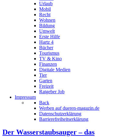
Urlaub
Mobil
Recht
Wohnen
Bildung
Umwelt
Erste Hilfe
Hartz 4
Bücher
Tourismus
TV & Kino
Finanzen
Digitale Medien
Tier
Garten
Freizeit
Ratgeber Job
Impressum
Back
Werben auf dueren-magazin.de
Datenschutzerklärung
Barrierefreiheitserklärung
Der Wasserstaubsauger – das