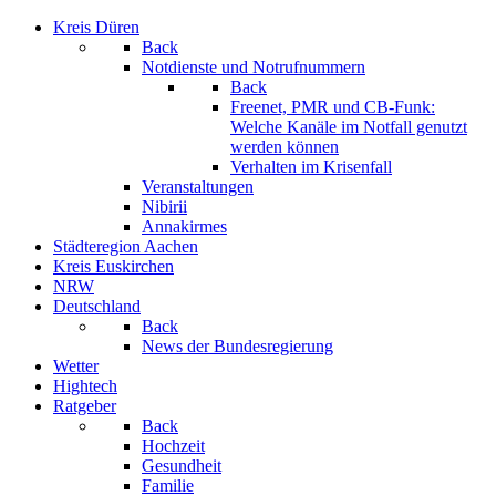
Kreis Düren
Back
Notdienste und Notrufnummern
Back
Freenet, PMR und CB-Funk:
Welche Kanäle im Notfall genutzt
werden können
Verhalten im Krisenfall
Veranstaltungen
Nibirii
Annakirmes
Städteregion Aachen
Kreis Euskirchen
NRW
Deutschland
Back
News der Bundesregierung
Wetter
Hightech
Ratgeber
Back
Hochzeit
Gesundheit
Familie