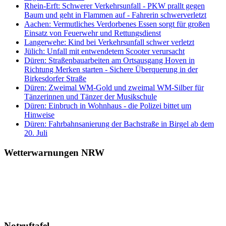
Rhein-Erft: Schwerer Verkehrsunfall - PKW prallt gegen
Baum und geht in Flammen auf - Fahrerin schwerverletzt
Aachen: Vermutliches Verdorbenes Essen sorgt für großen
Einsatz von Feuerwehr und Rettungsdienst
Langerwehe: Kind bei Verkehrsunfall schwer verletzt
Jülich: Unfall mit entwendetem Scooter verursacht
Düren: Straßenbauarbeiten am Ortsausgang Hoven in
Richtung Merken starten - Sichere Überquerung in der
Birkesdorfer Straße
Düren: Zweimal WM-Gold und zweimal WM-Silber für
Tänzerinnen und Tänzer der Musikschule
Düren: Einbruch in Wohnhaus - die Polizei bittet um
Hinweise
Düren: Fahrbahnsanierung der Bachstraße in Birgel ab dem
20. Juli
Wetterwarnungen NRW
Notruftafel