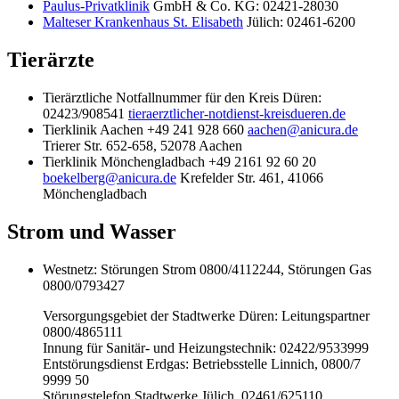
Paulus-Privatklinik
GmbH & Co. KG: 02421-28030
Malteser Krankenhaus St. Elisabeth
Jülich: 02461-6200
Tierärzte
Tierärztliche Notfallnummer für den Kreis Düren:
02423/908541
tieraerztlicher-notdienst-kreisdueren.de
Tierklinik Aachen +49 241 928 660
aachen@anicura.de
Trierer Str. 652-658, 52078 Aachen
Tierklinik Mönchengladbach +49 2161 92 60 20
boekelberg@anicura.de
Krefelder Str. 461, 41066
Mönchengladbach
Strom und Wasser
Westnetz: Störungen Strom 0800/4112244, Störungen Gas
0800/0793427
Versorgungsgebiet der Stadtwerke Düren: Leitungspartner
0800/4865111
Innung für Sanitär- und Heizungstechnik: 02422/9533999
Entstörungsdienst Erdgas: Betriebsstelle Linnich, 0800/7
9999 50
Störungstelefon Stadtwerke Jülich, 02461/625110