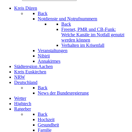
Kreis Düren
Back
Notdienste und Notrufnummern
Back
Freenet, PMR und CB-Funk:
Welche Kanäle im Notfall genutzt
werden können
Verhalten im Krisenfall
Veranstaltungen
Nibirii
Annakirmes
Städteregion Aachen
Kreis Euskirchen
NRW
Deutschland
Back
News der Bundesregierung
Wetter
Hightech
Ratgeber
Back
Hochzeit
Gesundheit
Familie