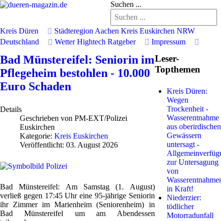
Suchen ...
Kreis Düren
Städteregion Aachen
Kreis Euskirchen
NRW
Deutschland
Wetter
Hightech
Ratgeber
Impressum
Bad Münstereifel: Seniorin im
Leser-
Topthemen
Pflegeheim bestohlen - 10.000
Euro Schaden
Kreis Düren:
Wegen
Trockenheit -
Details
Wasserentnahme
Geschrieben von
PM-EXT/Polizei
aus oberirdischen
Euskirchen
Gewässern
Kategorie:
Kreis Euskirchen
untersagt -
Veröffentlicht: 03. August 2026
Allgemeinverfüg
zur Untersagung
von
Wasserentnahme
Bad Münstereifel:
Am Samstag (1. August)
in Kraft!
verließ gegen 17:45 Uhr eine 95-jährige Seniorin
Niederzier:
ihr Zimmer im Marienheim (Seniorenheim) in
tödlicher
Bad Münstereifel um am Abendessen
Motorradunfall