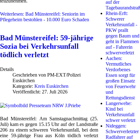
teilzunehmen.
auf der
Tagebaurandstra
Rhein-Erft:
Weiterlesen: Bad Münstereifel: Seniorin im
Schwerer
Pflegeheim bestohlen - 10.000 Euro Schaden
Verkehrsunfall -
PKW prallt
gegen Baum und
Bad Münstereifel: 59-jährige
geht in Flammen
Sozia bei Verkehrsunfall
auf - Fahrerin
schwerverletzt
tödlich verletzt
Aachen:
Vermutliches
Details
Verdorbenes
Geschrieben von
PM-EXT/Polizei
Essen sorgt für
Euskirchen
großen Einsatz
Kategorie:
Kreis Euskirchen
von Feuerwehr
Veröffentlicht: 27. Juli 2026
und
Rettungsdienst
Langerwehe:
Kind bei
Verkehrsunfall
Bad Münstereifel:
Am Samstagnachmittag (25.
schwer verletzt
Juli) kam es gegen 15.15 Uhr auf der Landstraße
Nideggen:
206 zu einem schweren Verkehrsunfall, bei dem
Schwerverletzter
eine 59-jährige Frau aus Köln tödlich verletzt
Radfahrer auf