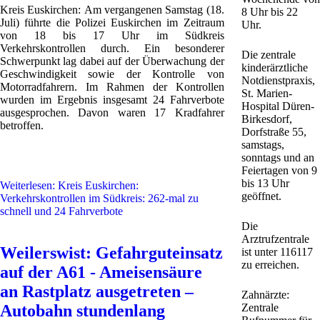
Kreis Euskirchen:
Am vergangenen Samstag (18.
8 Uhr bis 22
Juli) führte die Polizei Euskirchen im Zeitraum
Uhr.
von 18 bis 17 Uhr im Südkreis
Verkehrskontrollen durch. Ein besonderer
Die zentrale
Schwerpunkt lag dabei auf der Überwachung der
kinderärztliche
Geschwindigkeit sowie der Kontrolle von
Notdienstpraxis,
Motorradfahrern. Im Rahmen der Kontrollen
St. Marien-
wurden im Ergebnis insgesamt 24 Fahrverbote
Hospital Düren-
ausgesprochen. Davon waren 17 Kradfahrer
Birkesdorf,
betroffen.
Dorfstraße 55,
samstags,
sonntags und an
Feiertagen von 9
bis 13 Uhr
Weiterlesen: Kreis Euskirchen:
geöffnet.
Verkehrskontrollen im Südkreis: 262-mal zu
schnell und 24 Fahrverbote
Die
Arztrufzentrale
Weilerswist: Gefahrguteinsatz
ist unter 116117
zu erreichen.
auf der A61 - Ameisensäure
an Rastplatz ausgetreten –
Zahnärzte:
Autobahn stundenlang
Zentrale