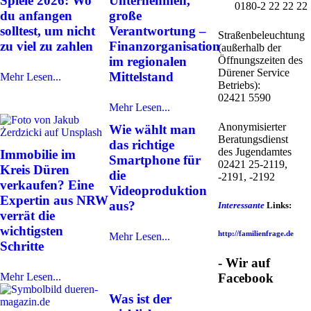
Spiele 2026: Wo
Unternehmen,
0180-2 22 22 22
du anfangen
große
solltest, um nicht
Verantwortung –
Straßenbeleuchtung
zu viel zu zahlen
Finanzorganisation
(außerhalb der
Öffnungszeiten des
im regionalen
Dürener Service
Mittelstand
Mehr Lesen...
Betriebs):
02421 5590
Mehr Lesen...
Anonymisierter
Wie wählt man
Beratungsdienst
das richtige
des Jugendamtes
Immobilie im
Smartphone für
02421 25-2119,
Kreis Düren
die
-2191, -2192
verkaufen? Eine
Videoproduktion
Expertin aus NRW
aus?
Interessante
Links:
verrät die
wichtigsten
http://familienfrage.de
Mehr Lesen...
Schritte
- Wir auf
Facebook
Mehr Lesen...
Was ist der