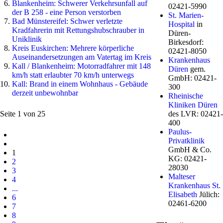
Blankenheim: Schwerer Verkehrsunfall auf
02421-5990
der B 258 - eine Person verstorben
St. Marien-
Bad Münstereifel: Schwer verletzte
Hospital
in
Kradfahrerin mit Rettungshubschrauber in
Düren-
Uniklinik
Birkesdorf:
Kreis Euskirchen: Mehrere körperliche
02421-8050
Auseinandersetzungen am Vatertag im Kreis
Krankenhaus
Kall / Blankenheim: Motorradfahrer mit 148
Düren
gem.
km/h statt erlaubter 70 km/h unterwegs
GmbH: 02421-
Kall: Brand in einem Wohnhaus - Gebäude
300
derzeit unbewohnbar
Rheinische
Kliniken Düren
Seite 1 von 25
des LVR: 02421-
400
Paulus-
Privatklinik
GmbH & Co.
1
KG: 02421-
2
28030
3
Malteser
4
Krankenhaus St.
...
Elisabeth
Jülich:
6
02461-6200
7
8