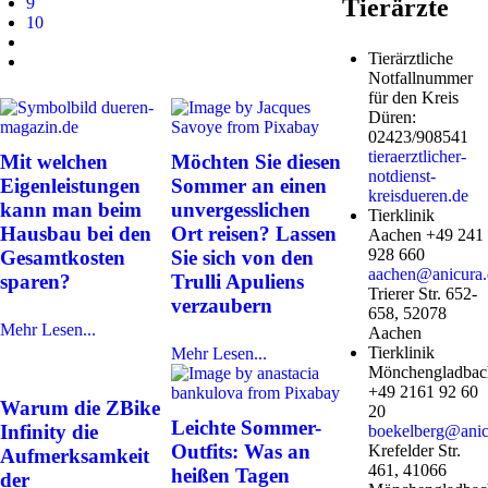
9
Tierärzte
10
Tierärztliche
Notfallnummer
für den Kreis
Düren:
02423/908541
tieraerztlicher-
Mit welchen
Möchten Sie diesen
notdienst-
Eigenleistungen
Sommer an einen
kreisdueren.de
kann man beim
unvergesslichen
Tierklinik
Hausbau bei den
Ort reisen? Lassen
Aachen +49 241
928 660
Gesamtkosten
Sie sich von den
aachen@anicura.
sparen?
Trulli Apuliens
Trierer Str. 652-
verzaubern
658, 52078
Mehr Lesen...
Aachen
Tierklinik
Mehr Lesen...
Mönchengladbac
+49 2161 92 60
Warum die ZBike
20
Leichte Sommer-
Infinity die
boekelberg@anic
Outfits: Was an
Krefelder Str.
Aufmerksamkeit
461, 41066
heißen Tagen
der