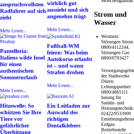
Mönchengladbac
wirklich gut
anspruchsvollsten
aussieht und sich
Radfahrer auf sich
Strom und
angenehm trägt
zieht
Wasser
Mehr Lesen...
Mehr Lesen...
Westnetz:
Störungen Strom
Fußball-WM
0800/4112244,
Pantelleria:
feiern: Was beim
Störungen Gas
Italiens wilde Insel
0800/0793427
Autokorso erlaubt
für einen
ist – und wann
authentischen
Versorgungsgebie
Strafen drohen
der Stadtwerke
Sommerurlaub
Düren:
Mehr Lesen...
Leitungspartner
Mehr Lesen...
0800/4865111
Innung für
Sanitär- und
Hitzewelle: So
Ein Leitfaden zur
Heizungstechnik:
schützen Sie Ihre
Auswahl des
02422/9533999
Tiere vor
richtigen
Entstörungsdiens
Erdgas:
gefährlicher
Dentalklebers
Betriebsstelle
Überhitzung