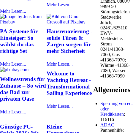
Linnich, 0800/7
Mehr Lesen...
9999 50
Mehr Lesen...
Störungstelefon
Stadtwerke
Jülich,
02461/625110
PA-Systeme für
Hausrenovierung -
EWV-
Einsteiger: So
solide Türen &
Meldestelle:
wählst du das
Zargen sorgen für
Strom
0241/41368-
richtige Set
mehr Sicherheit
7060; Gas
-41368-7070;
Mehr Lesen...
Mehr Lesen...
Wärme -41368-
7080; Wasser
Welcome to
-41368-7090
Wellnesstrends für
Yachting Retreat -
Zuhause – So wird
Transformational
Allgemeines
das Bad zur
Sailing Experience
privaten Oase
Sperrung von ec-
Mehr Lesen...
oder
Mehr Lesen...
Kreditkarten
:
116116
ADAC
Günstige PC-
Kleine
Pannenhilfe: