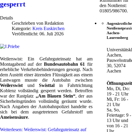
Rufnummer für
gesperrt
den Notdienst:
01805/986700.
Details
Geschrieben von
Redaktion
Augenärztliche
Kategorie:
Kreis Euskirchen
Notdienstpraxi
Aachen-
Veröffentlicht: 06. Juli 2026
Laurensberg
Universitätsk
Aachen,
Weilerswist: Ein Gefahrguteinsatz hat am
Pauwelsstraß
Montagabend auf der
Bundesautobahn 61
für
30, 52074
erhebliche Verkehrsbehinderungen gesorgt. Nach
Aachen
dem Austritt einer ätzenden Flüssigkeit aus einem
Lastwagen musste die Autobahn zwischen
Öffnungszei
Weilerswist
und
Swisttal
in Fahrtrichtung
Mo, Di, Do:
Koblenz vollständig gesperrt werden. Betroffen
19 - 21 Uhr
war der Rastplatz
„Am Blauen Stein“
, der aus
Mi, Fr: 16 -
Sicherheitsgründen vollständig geräumt wurde.
21 Uhr
Nach Angaben der Autobahnpolizei handelte es
Sa, So,
sich bei dem ausgetretenen Gefahrstoff um
Feiertage: 9 -
Ameisensäure
.
13 Uhr und
von 16 - 21
Weiterlesen: Weilerswist: Gefahrguteinsatz auf
Uhr