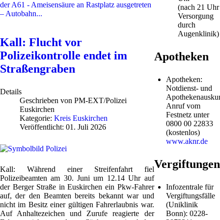
der A61 - Ameisensäure an Rastplatz ausgetreten
(nach 21 Uhr
– Autobahn...
Versorgung
durch
Augenklinik)
Kall: Flucht vor
Polizeikontrolle endet im
Apotheken
Straßengraben
Apotheken:
Notdienst- und
Details
Apothekenauskun
Geschrieben von
PM-EXT/Polizei
Anruf vom
Euskirchen
Festnetz unter
Kategorie:
Kreis Euskirchen
0800 00 22833
Veröffentlicht: 01. Juli 2026
(kostenlos)
www.aknr.de
Vergiftungen
Kall: Während einer Streifenfahrt fiel
Polizeibeamten am 30. Juni um 12.14 Uhr auf
der Berger Straße in Euskirchen ein Pkw-Fahrer
Infozentrale für
auf, der den Beamten bereits bekannt war und
Vergiftungsfälle
nicht im Besitz einer gültigen Fahrerlaubnis war.
(Uniklinik
Auf Anhaltezeichen und Zurufe reagierte der
Bonn): 0228-