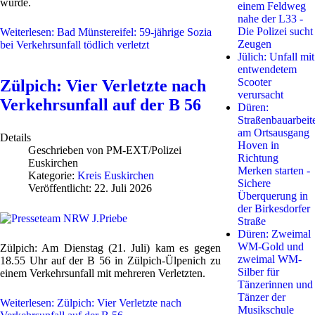
wurde.
einem Feldweg
nahe der L33 -
Die Polizei sucht
Weiterlesen: Bad Münstereifel: 59-jährige Sozia
Zeugen
bei Verkehrsunfall tödlich verletzt
Jülich: Unfall mit
entwendetem
Scooter
Zülpich: Vier Verletzte nach
verursacht
Verkehrsunfall auf der B 56
Düren:
Straßenbauarbeit
am Ortsausgang
Details
Hoven in
Geschrieben von
PM-EXT/Polizei
Richtung
Euskirchen
Merken starten -
Kategorie:
Kreis Euskirchen
Sichere
Veröffentlicht: 22. Juli 2026
Überquerung in
der Birkesdorfer
Straße
Düren: Zweimal
WM-Gold und
Zülpich: Am Dienstag (21. Juli) kam es gegen
zweimal WM-
18.55 Uhr auf der B 56 in Zülpich-Ülpenich zu
Silber für
einem Verkehrsunfall mit mehreren Verletzten.
Tänzerinnen und
Tänzer der
Weiterlesen: Zülpich: Vier Verletzte nach
Musikschule