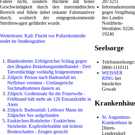
Fahrer nicht, sondern flüchtete mit hoher
2873211
Geschwindigkeit durch den innerstädtischen
Informationszentr
Bereich und führte dabei riskante Fahrmanöver
gegen Vergiftung
durch, wodurch der entgegenkommende
des Landes
Streifenwagen gefährdet wurde.
Nordrhein-
Westfalen: 0228-
19240
Weiterlesen: Kall: Flucht vor Polizeikontrolle
endet im Straßengraben
Seelsorge
Blankenheim: Erfolgreicher Schlag gegen
Telefonseelsorge:
den illegalen Betäubungsmittelhandel - Drei
0800-1110111
Tatverdächtige vorläufig festgenommen
WEISSER
Zülpich: Person nach Badeunfall im
RING
bei
Neffelsee vermisst - Umfangreiche
häuslicher
Suchmaßnahmen dauern an
Gewalt
Zülpich: Großeinsatz für die Feuerwehr -
Feldbrand hält mehr als 120 Einsatzkräfte in
Krankenhäu
Atem
Zülpich: Badeunfall: Lebloser Mann im
Zülpicher See aufgefunden
St. Augustinus-
Euskirchen-Roitzheim / Euskirchen-
Krankenhaus
in
Stotzheim: Kupferdiebstähle mit hohem
Düren-
Beuteschaden - Zeugen gesucht
Lendersdorf: