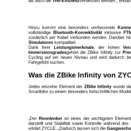
als auch die 
Tret-Effizienz
verbessert werden“, erklä
Hinzu kommt eine besonders umfassende 
Konnek
vollständige 
Bluetooth-Konnektivität
 inklusive 
FTM
zusätzlich per Kabel verbunden werden. Darüber hin
Simulatoren
 kompatibel.
Dank ihrer 
Leistungsmerkmale
, der hohen 
Ver
Immersionsgrades
gehört die ZBike Infinity zur 
Pre
Cycling auf ein neues Niveau und wird dadurch beso
Fahrgefühl suchen.
Was die ZBike Infinity von Z
Jedes einzelne Element der 
ZBike Infinity
 wurde da
Smartbike zu einem besonders fortschrittlichen Mode
„Der 
Rennlenker
 ist eines der wichtigsten Element
darstellt und Stabilität sowie Kontrolle während des 
erklärt ZYCLE. „Dadurch lassen sich die 
Gangwechse