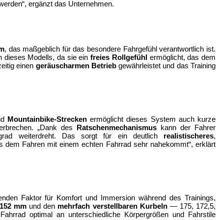
t werden“, ergänzt das Unternehmen.
em
, das maßgeblich für das besondere Fahrgefühl verantwortlich ist. 
 dieses Modells, da sie ein 
freies Rollgefühl
 ermöglicht, das dem 
itig einen 
geräuscharmen Betrieb
 gewährleistet und das Training 
nd 
Mountainbike-Strecken
 ermöglicht dieses System auch kurze 
erbrechen. „Dank des 
Ratschenmechanismus
 kann der Fahrer 
ad weiterdreht. Das sorgt für ein deutlich 
realistischeres
, 
as dem Fahren mit einem echten Fahrrad sehr nahekommt“, erklärt 
enden Faktor für Komfort und Immersion während des Trainings, 
 152 mm
 und den 
mehrfach verstellbaren Kurbeln
 — 175, 172,5, 
hrrad optimal an unterschiedliche Körpergrößen und Fahrstile 