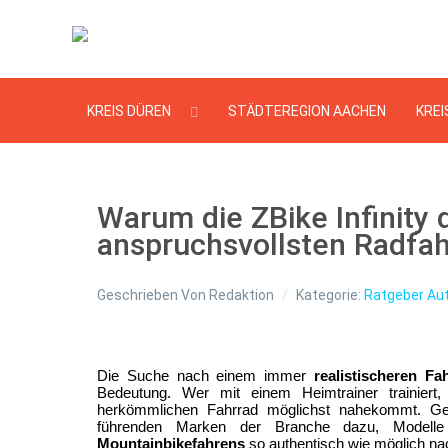
KREIS DÜREN
STÄDTEREGION AACHEN
KREI
Warum die ZBike Infinity
anspruchsvollsten Radfahr
Geschrieben Von
Redaktion
Kategorie:
Ratgeber Au
Die Suche nach einem immer 
realistischeren Fa
Bedeutung. Wer mit einem Heimtrainer trainiert
herkömmlichen Fahrrad möglichst nahekommt. 
führenden Marken der Branche dazu, Modelle
Mountainbikefahrens
 so authentisch wie möglich na