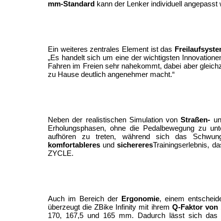
mm-Standard
 kann der Lenker individuell angepass
Ein weiteres zentrales Element ist das 
Freilaufsyst
„Es handelt sich um eine der wichtigsten Innovationen
Fahren im Freien sehr nahekommt, dabei aber gleichze
zu Hause deutlich angenehmer macht.“
Neben der realistischen Simulation von 
Straßen-
 u
Erholungsphasen, ohne die Pedalbewegung zu unt
aufhören zu treten, während sich das Schwungr
komfortableres
 und 
sichereres
Trainingserlebnis, d
ZYCLE.
Auch im Bereich der 
Ergonomie
, einem entscheid
überzeugt die ZBike Infinity mit ihrem 
Q-Faktor von
170, 167,5 und 165 mm. Dadurch lässt sich das Fa