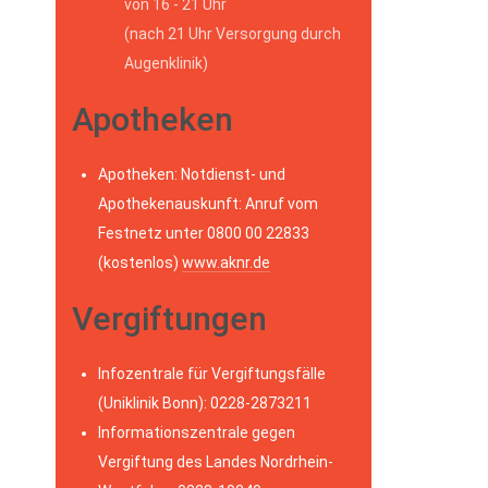
von 16 - 21 Uhr
(nach 21 Uhr Versorgung durch
Augenklinik)
Apotheken
Apotheken: Notdienst- und
Apothekenauskunft: Anruf vom
Festnetz unter 0800 00 22833
(kostenlos)
www.aknr.de
Vergiftungen
Infozentrale für Vergiftungsfälle
(Uniklinik Bonn): 0228-2873211
Informationszentrale gegen
Vergiftung des Landes Nordrhein-