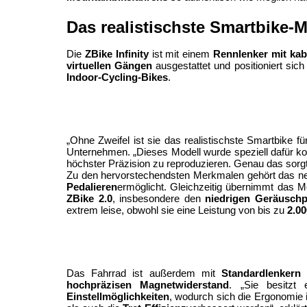
Das realistischste Smartbike-M
Die 
ZBike Infinity
 ist mit einem 
Rennlenker mit kab
virtuellen Gängen
 ausgestattet und positioniert sic
Indoor-Cycling-Bikes
.
„Ohne Zweifel ist sie das realistischste Smartbike fü
Unternehmen. „Dieses Modell wurde speziell dafür kon
höchster Präzision zu reproduzieren. Genau das sorgt f
Zu den hervorstechendsten Merkmalen gehört das n
Pedalieren
ZBike 2.0
, insbesondere den 
niedrigen Geräuschp
extrem leise, obwohl sie eine Leistung von bis zu 
2.0
Das Fahrrad ist außerdem mit 
Standardlenkern
hochpräzisen Magnetwiderstand
. „Sie besitzt 
Einstellmöglichkeiten
, wodurch sich die Ergonomie i