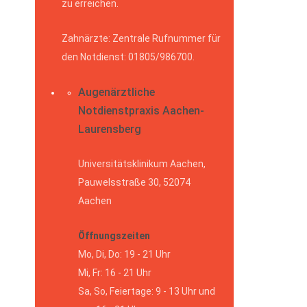
zu erreichen.
Zahnärzte: Zentrale Rufnummer für
den Notdienst: 01805/986700.
Augenärztliche
Notdienstpraxis Aachen-
Laurensberg
Universitätsklinikum Aachen,
Pauwelsstraße 30, 52074
Aachen
Öffnungszeiten
Mo, Di, Do: 19 - 21 Uhr
Mi, Fr: 16 - 21 Uhr
Sa, So, Feiertage: 9 - 13 Uhr und