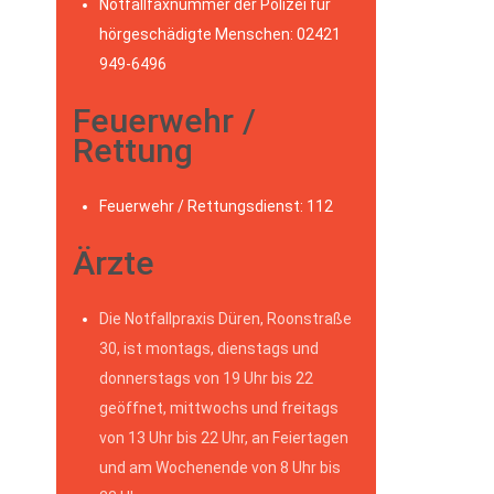
Notfallfaxnummer der Polizei für
hörgeschädigte Menschen: 02421
949-6496
Feuerwehr /
Rettung
Feuerwehr / Rettungsdienst: 112
Ärzte
Die Notfallpraxis Düren, Roonstraße
30, ist montags, dienstags und
donnerstags von 19 Uhr bis 22
geöffnet, mittwochs und freitags
von 13 Uhr bis 22 Uhr, an Feiertagen
und am Wochenende von 8 Uhr bis