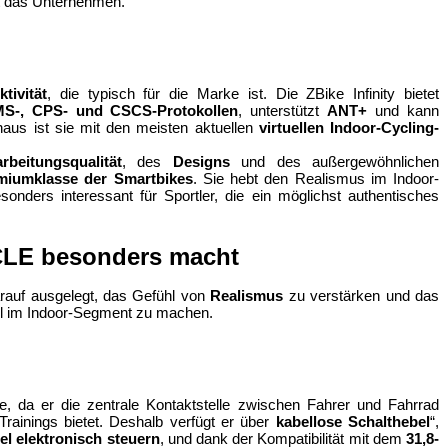
rt das Unternehmen.
tivität
, die typisch für die Marke ist. Die ZBike Infinity bietet 
S-, CPS- und CSCS-Protokollen
, unterstützt 
ANT+
 und kann 
aus ist sie mit den meisten aktuellen 
virtuellen Indoor-Cycling-
arbeitungsqualität
, des 
Designs
 und des außergewöhnlichen 
miumklasse der Smartbikes
. Sie hebt den Realismus im Indoor-
nders interessant für Sportler, die ein möglichst authentisches 
YCLE besonders macht
rauf ausgelegt, das Gefühl von 
Realismus
 zu verstärken und das 
ll im Indoor-Segment zu machen.
e, da er die zentrale Kontaktstelle zwischen Fahrer und Fahrrad 
Trainings bietet. Deshalb verfügt er über 
kabellose Schalthebel
“, 
l elektronisch steuern
, und dank der Kompatibilität mit dem 
31,8-