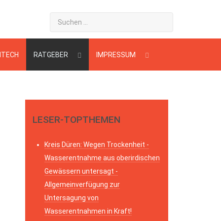
HTECH
RATGEBER
IMPRESSUM
LESER-TOPTHEMEN
Kreis Düren: Wegen Trockenheit -
Wasserentnahme aus oberirdischen
Gewässern untersagt -
Allgemeinverfügung zur
Untersagung von
Wasserentnahmen in Kraft!