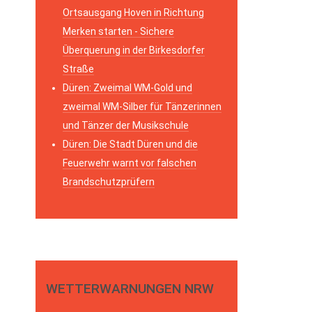
Ortsausgang Hoven in Richtung
Merken starten - Sichere
Überquerung in der Birkesdorfer
Straße
Düren: Zweimal WM-Gold und
zweimal WM-Silber für Tänzerinnen
und Tänzer der Musikschule
Düren: Die Stadt Düren und die
Feuerwehr warnt vor falschen
Brandschutzprüfern
WETTERWARNUNGEN NRW