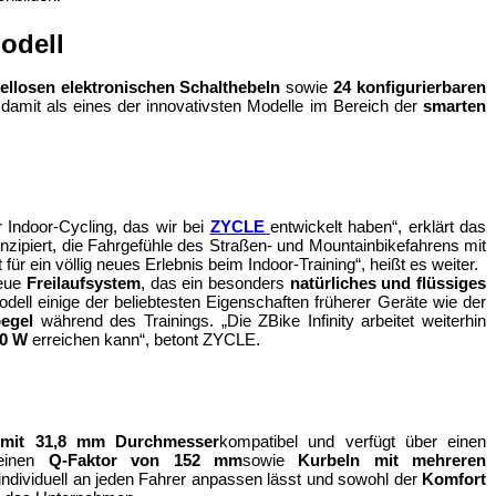
odell
ellosen elektronischen Schalthebeln
 sowie 
24 konfigurierbaren 
h damit als eines der innovativsten Modelle im Bereich der 
smarten 
r Indoor-Cycling, das wir bei 
ZYCLE 
entwickelt haben“, erklärt das 
zipiert, die Fahrgefühle des Straßen- und Mountainbikefahrens mit 
ür ein völlig neues Erlebnis beim Indoor-Training“, heißt es weiter.
eue 
Freilaufsystem
, das ein besonders 
natürliches und flüssiges 
ermöglicht. Gleichzeitig übernimmt das Modell einige der beliebtesten Eigenschaften früherer Geräte wie der 
egel
 während des Trainings. „Die ZBike Infinity arbeitet weiterhin 
00 W
 erreichen kann“, betont ZYCLE.
 mit 31,8 mm Durchmesser
kompatibel und verfügt über einen 
einen 
Q-Faktor von 152 mm
sowie 
Kurbeln mit mehreren 
ndividuell an jeden Fahrer anpassen lässt und sowohl der 
Komfort