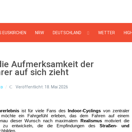
Suchen
...
S EUSKIRCHEN
NRW
DEUTSCHLAND
WETTER
HIG
 die Aufmerksamkeit der
er auf sich zieht
to
Veröffentlicht: 18. Mai 2026
hrerlebnis
 ist für viele Fans des 
Indoor-Cyclings
 von zentraler 
, möchte ein Fahrgefühl erleben, das dem Fahren auf einem 
Genau dieser Wunsch nach maximalem 
Realismus
 motiviert die 
 zu entwickeln, die die Empfindungen des 
Straßen- und 
chbilden.