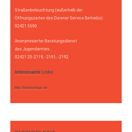
Straßenbeleuchtung (außerhalb der
Öffnungszeiten des Dürener Service Betriebs):
02421 5590
Anonymisierter Beratungsdienst
des Jugendamtes
02421 25-2119, -2191, -2192
Interessante
Links:
http://familienfrage.de