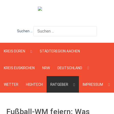
Suchen ...
KREIS DÜREN
STÄDTEREGION AACHEN
KREIS EUSKIRCHEN
NRW
DEUTSCHLAND
WETTER
HIGHTECH
RATGEBER
IMPRESSUM
Fußball-WM feiern: Was