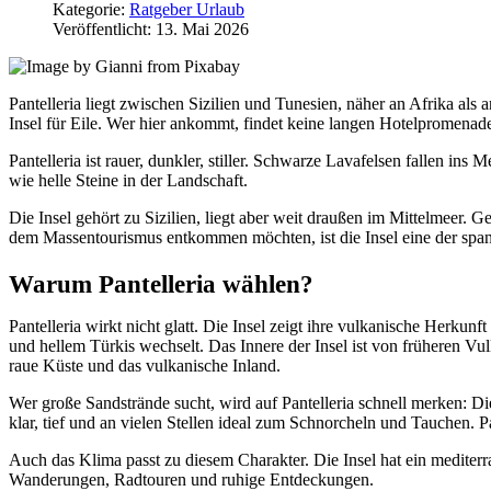
Kategorie:
Ratgeber Urlaub
Veröffentlicht: 13. Mai 2026
Pantelleria liegt zwischen Sizilien und Tunesien, näher an Afrika als a
Insel für Eile. Wer hier ankommt, findet keine langen Hotelpromenade
Pantelleria ist rauer, dunkler, stiller. Schwarze Lavafelsen fallen
wie helle Steine in der Landschaft.
Die Insel gehört zu Sizilien, liegt aber weit draußen im Mittelmeer. G
dem Massentourismus entkommen möchten, ist die Insel eine der spann
Warum Pantelleria wählen?
Pantelleria wirkt nicht glatt. Die Insel zeigt ihre vulkanische Herk
und hellem Türkis wechselt. Das Innere der Insel ist von früheren 
raue Küste und das vulkanische Inland.
Wer große Sandstrände sucht, wird auf Pantelleria schnell merken: Die
klar, tief und an vielen Stellen ideal zum Schnorcheln und Tauchen. P
Auch das Klima passt zu diesem Charakter. Die Insel hat ein mediter
Wanderungen, Radtouren und ruhige Entdeckungen.