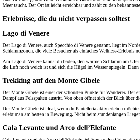
Meer taucht. Der Ort ist leicht erreichbar und zählt zu den bekanntest
Erlebnisse, die du nicht verpassen solltest
Lago di Venere
Der Lago di Venere, auch Specchio di Venere genannt, liegt im Norden
Schlammzonen, die viele Besucher als einfaches Wellness-Erlebnis nu
Am Lago di Venere kannst du baden, den warmen Schlamm am Ufer nut
die Luft noch weich ist und sich die Hügel im Wasser spiegeln. Dann 
Trekking auf den Monte Gibele
Der Monte Gibele ist einer der schönsten Punkte für Wanderer. Der 
Dampf aus Felsspalten austritt. Von oben öffnet sich der Blick über di
Der Monte Gibele ist ideal, wenn du Pantelleria aktiv erleben möcht
erlebt man am besten in Bewegung. Nicht beim stundenlangen Liegen
Cala Levante und Arco dell’Elefante
Cala Levante und der Arco dell’Elefante gehören zu den Orten, die m