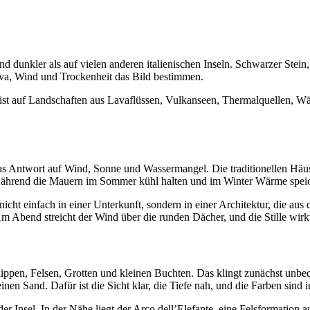
 sind dunkler als auf vielen anderen italienischen Inseln. Schwarzer St
ava, Wind und Trockenheit das Bild bestimmen.
eist auf Landschaften aus Lavaflüssen, Vulkanseen, Thermalquellen, W
ias Antwort auf Wind, Sonne und Wassermangel. Die traditionellen Häus
 während die Mauern im Sommer kühl halten und im Winter Wärme spei
icht einfach in einer Unterkunft, sondern in einer Architektur, die aus
Abend streicht der Wind über die runden Dächer, und die Stille wirkt 
lippen, Felsen, Grotten und kleinen Buchten. Das klingt zunächst unbe
inen Sand. Dafür ist die Sicht klar, die Tiefe nah, und die Farben sind i
Insel. In der Nähe liegt der Arco dell’Elefante, eine Felsformation aus