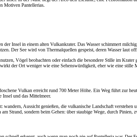
en Motiven Pantellerias.
 der Insel in einem alten Vulkankrater. Das Wasser schimmert milchig,
tzen. Der See wird von Thermalquellen gespeist, deren Wasser laut off
zen, Vögel beobachten oder einfach die besondere Stille im Krater 
wirkt der Ort weniger wie eine Sehenswürdigkeit, eher wie eine stille 
erloschene Vulkan erreicht rund 700 Meter Höhe. Ein Weg führt zur he
e Insel und das Mittelmeer.
est: wandern, Aussicht genießen, die vulkanische Landschaft verstehen
 am Strand, sondern beim Gehen: über staubige Wege, durch Pinien, z
an schnell erkennt, auch wenn man noch nie auf Pantelleria war. Der F