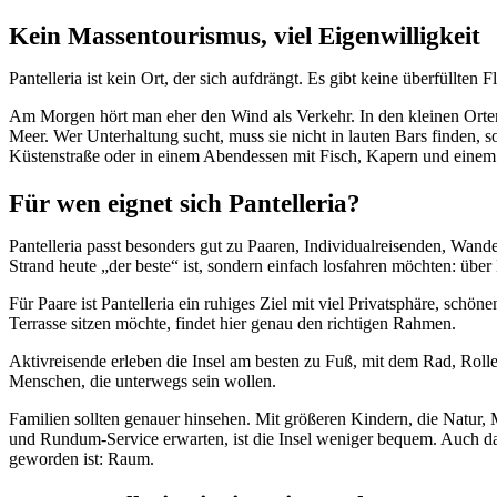
Kein Massentourismus, viel Eigenwilligkeit
Pantelleria ist kein Ort, der sich aufdrängt. Es gibt keine überfüllten
Am Morgen hört man eher den Wind als Verkehr. In den kleinen Orten
Meer. Wer Unterhaltung sucht, muss sie nicht in lauten Bars finden, 
Küstenstraße oder in einem Abendessen mit Fisch, Kapern und einem 
Für wen eignet sich Pantelleria?
Pantelleria passt besonders gut zu Paaren, Individualreisenden, Wand
Strand heute „der beste“ ist, sondern einfach losfahren möchten: ü
Für Paare ist Pantelleria ein ruhiges Ziel mit viel Privatsphäre, s
Terrasse sitzen möchte, findet hier genau den richtigen Rahmen.
Aktivreisende erleben die Insel am besten zu Fuß, mit dem Rad, Rol
Menschen, die unterwegs sein wollen.
Familien sollten genauer hinsehen. Mit größeren Kindern, die Natur, 
und Rundum-Service erwarten, ist die Insel weniger bequem. Auch das g
geworden ist: Raum.