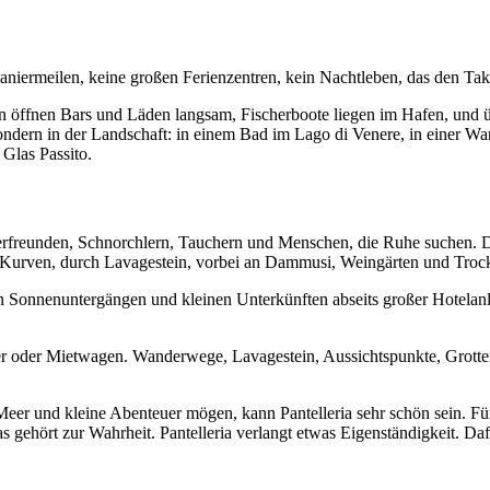
 Flaniermeilen, keine großen Ferienzentren, kein Nachtleben, das den Tak
 öffnen Bars und Läden langsam, Fischerboote liegen im Hafen, und ü
sondern in der Landschaft: in einem Bad im Lago di Venere, in einer Wa
Glas Passito.
erfreunden, Schnorchlern, Tauchern und Menschen, die Ruhe suchen. Die
ber Kurven, durch Lavagestein, vorbei an Dammusi, Weingärten und Tro
chönen Sonnenuntergängen und kleinen Unterkünften abseits großer Hote
ler oder Mietwagen. Wanderwege, Lavagestein, Aussichtspunkte, Grotte
Meer und kleine Abenteuer mögen, kann Pantelleria sehr schön sein. Fü
ehört zur Wahrheit. Pantelleria verlangt etwas Eigenständigkeit. Dafür