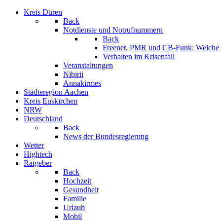
Kreis Düren
Back
Notdienste und Notrufnummern
Back
Freenet, PMR und CB-Funk: Welche K
Verhalten im Krisenfall
Veranstaltungen
Nibirii
Annakirmes
Städteregion Aachen
Kreis Euskirchen
NRW
Deutschland
Back
News der Bundesregierung
Wetter
Hightech
Ratgeber
Back
Hochzeit
Gesundheit
Familie
Urlaub
Mobil