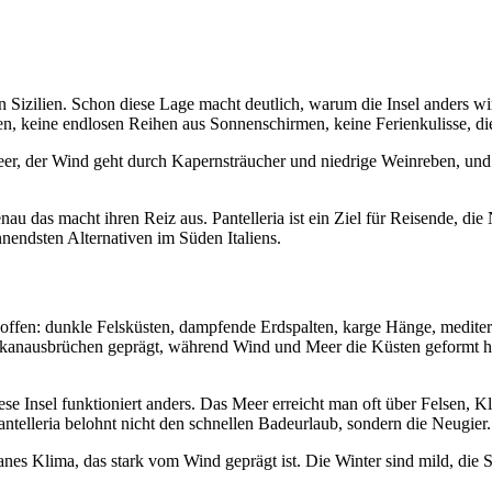
n Sizilien. Schon diese Lage macht deutlich, warum die Insel anders wirkt
n, keine endlosen Reihen aus Sonnenschirmen, keine Ferienkulisse, die 
 ins Meer, der Wind geht durch Kapernsträucher und niedrige Weinreben
enau das macht ihren Reiz aus. Pantelleria ist ein Ziel für Reisende, d
endsten Alternativen im Süden Italiens.
unft offen: dunkle Felsküsten, dampfende Erdspalten, karge Hänge, medit
Vulkanausbrüchen geprägt, während Wind und Meer die Küsten geformt ha
se Insel funktioniert anders. Das Meer erreicht man oft über Felsen, K
antelleria belohnt nicht den schnellen Badeurlaub, sondern die Neugier.
ranes Klima, das stark vom Wind geprägt ist. Die Winter sind mild, die