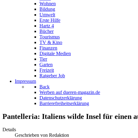
Wohnen
Bildung
Umwelt
Erste Hilfe
Hartz 4
Bücher
Tourismus
TV & Kino
Finanzen
Digitale Medien
Tier
Garten
Freizeit
Ratgeber Job
Impressum
Back
Werben auf dueren-magazin.de
Datenschutzerklärung
Barrierefreiheitserklärung
Pantelleria: Italiens wilde Insel für eine
Details
Geschrieben von
Redaktion