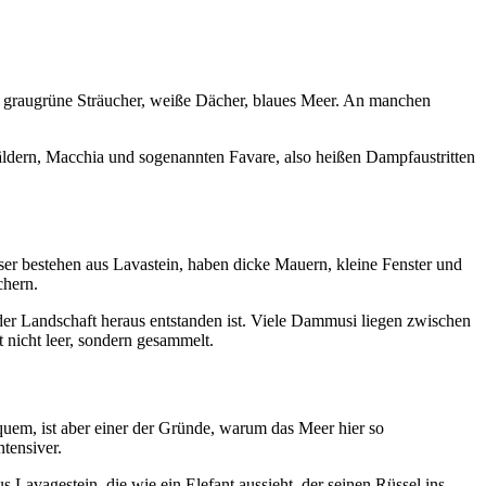
ein, graugrüne Sträucher, weiße Dächer, blaues Meer. An manchen
äldern, Macchia und sogenannten Favare, also heißen Dampfaustritten
er bestehen aus Lavastein, haben dicke Mauern, kleine Fenster und
chern.
 der Landschaft heraus entstanden ist. Viele Dammusi liegen zwischen
nicht leer, sondern gesammelt.
quem, ist aber einer der Gründe, warum das Meer hier so
ntensiver.
 Lavagestein, die wie ein Elefant aussieht, der seinen Rüssel ins