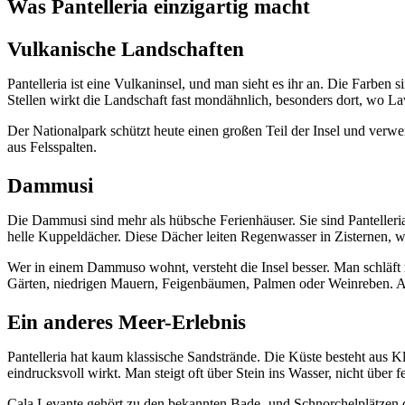
Was Pantelleria einzigartig macht
Vulkanische Landschaften
Pantelleria ist eine Vulkaninsel, und man sieht es ihr an. Die Farben
Stellen wirkt die Landschaft fast mondähnlich, besonders dort, wo L
Der Nationalpark schützt heute einen großen Teil der Insel und verw
aus Felsspalten.
Dammusi
Die Dammusi sind mehr als hübsche Ferienhäuser. Sie sind Panteller
helle Kuppeldächer. Diese Dächer leiten Regenwasser in Zisternen,
Wer in einem Dammuso wohnt, versteht die Insel besser. Man schläft n
Gärten, niedrigen Mauern, Feigenbäumen, Palmen oder Weinreben. Am 
Ein anderes Meer-Erlebnis
Pantelleria hat kaum klassische Sandstrände. Die Küste besteht aus K
eindrucksvoll wirkt. Man steigt oft über Stein ins Wasser, nicht über fe
Cala Levante gehört zu den bekannten Bade- und Schnorchelplätzen der 