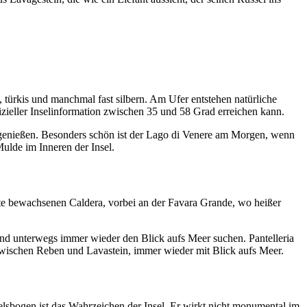
 türkis und manchmal fast silbern. Am Ufer entstehen natürliche
izieller Inselinformation zwischen 35 und 58 Grad erreichen kann.
genießen. Besonders schön ist der Lago di Venere am Morgen, wenn
Mulde im Inneren der Insel.
ute bewachsenen Caldera, vorbei an der Favara Grande, wo heißer
 und unterwegs immer wieder den Blick aufs Meer suchen. Pantelleria
wischen Reben und Lavastein, immer wieder mit Blick aufs Meer.
elsbogen ist das Wahrzeichen der Insel. Er wirkt nicht monumental im