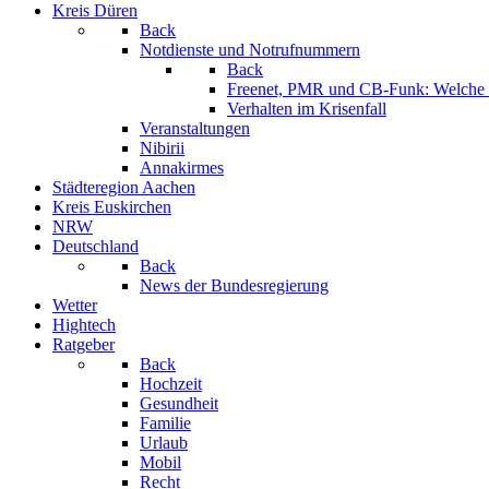
Kreis Düren
Back
Notdienste und Notrufnummern
Back
Freenet, PMR und CB-Funk: Welche K
Verhalten im Krisenfall
Veranstaltungen
Nibirii
Annakirmes
Städteregion Aachen
Kreis Euskirchen
NRW
Deutschland
Back
News der Bundesregierung
Wetter
Hightech
Ratgeber
Back
Hochzeit
Gesundheit
Familie
Urlaub
Mobil
Recht