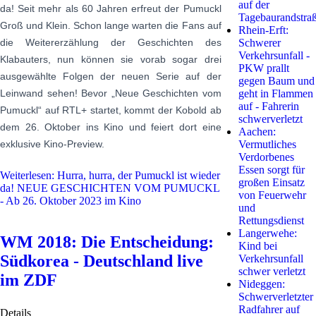
auf der
da! Seit mehr als 60 Jahren erfreut der Pumuckl
Tagebaurandstra
Groß und Klein. Schon lange warten die Fans auf
Rhein-Erft:
Schwerer
die Weitererzählung der Geschichten des
Verkehrsunfall -
Klabauters, nun können sie vorab sogar drei
PKW prallt
ausgewählte Folgen der neuen Serie auf der
gegen Baum und
geht in Flammen
Leinwand sehen! Bevor „Neue Geschichten vom
auf - Fahrerin
Pumuckl“ auf RTL+ startet, kommt der Kobold ab
schwerverletzt
dem 26. Oktober ins Kino und feiert dort eine
Aachen:
Vermutliches
exklusive Kino-Preview.
Verdorbenes
Essen sorgt für
Weiterlesen: Hurra, hurra, der Pumuckl ist wieder
großen Einsatz
da! NEUE GESCHICHTEN VOM PUMUCKL
von Feuerwehr
- Ab 26. Oktober 2023 im Kino
und
Rettungsdienst
Langerwehe:
WM 2018: Die Entscheidung:
Kind bei
Südkorea - Deutschland live
Verkehrsunfall
schwer verletzt
im ZDF
Nideggen:
Schwerverletzter
Radfahrer auf
Details