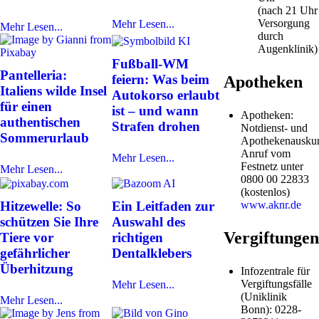
(nach 21 Uhr
Versorgung
Mehr Lesen...
Mehr Lesen...
durch
Augenklinik)
Fußball-WM
Pantelleria:
feiern: Was beim
Apotheken
Italiens wilde Insel
Autokorso erlaubt
für einen
ist – und wann
Apotheken:
authentischen
Strafen drohen
Notdienst- und
Sommerurlaub
Apothekenauskun
Anruf vom
Mehr Lesen...
Festnetz unter
Mehr Lesen...
0800 00 22833
(kostenlos)
Hitzewelle: So
Ein Leitfaden zur
www.aknr.de
schützen Sie Ihre
Auswahl des
Vergiftungen
Tiere vor
richtigen
gefährlicher
Dentalklebers
Überhitzung
Infozentrale für
Vergiftungsfälle
Mehr Lesen...
(Uniklinik
Mehr Lesen...
Bonn): 0228-