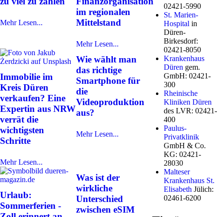
zu viel zu zahlen
Finanzorganisation
02421-5990
im regionalen
St. Marien-
Mittelstand
Mehr Lesen...
Hospital
in
Düren-
Birkesdorf:
Mehr Lesen...
02421-8050
Wie wählt man
Krankenhaus
Düren
gem.
das richtige
Immobilie im
GmbH: 02421-
Smartphone für
300
Kreis Düren
die
Rheinische
verkaufen? Eine
Videoproduktion
Kliniken Düren
Expertin aus NRW
des LVR: 02421-
aus?
verrät die
400
Paulus-
wichtigsten
Mehr Lesen...
Privatklinik
Schritte
GmbH & Co.
KG: 02421-
Mehr Lesen...
28030
Malteser
Was ist der
Krankenhaus St.
wirkliche
Elisabeth
Jülich:
Urlaub:
Unterschied
02461-6200
Sommerferien -
zwischen eSIM
Zoll erinnert an