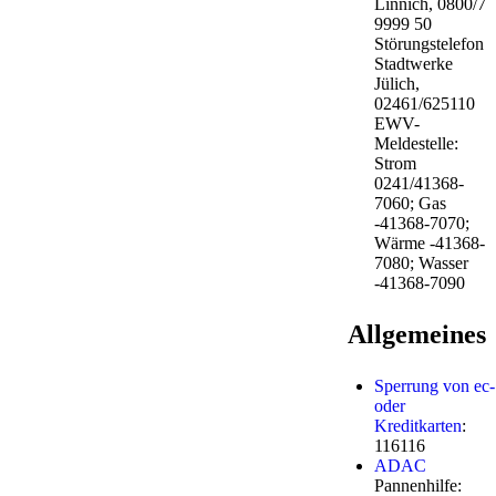
Linnich, 0800/7
9999 50
Störungstelefon
Stadtwerke
Jülich,
02461/625110
EWV-
Meldestelle:
Strom
0241/41368-
7060; Gas
-41368-7070;
Wärme -41368-
7080; Wasser
-41368-7090
Allgemeines
Sperrung von ec-
oder
Kreditkarten
:
116116
ADAC
Pannenhilfe: