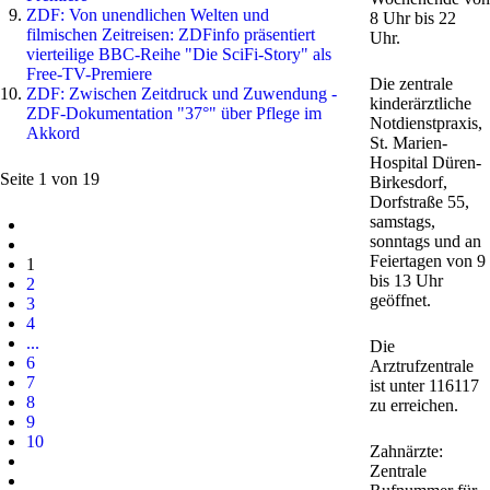
ZDF: Von unendlichen Welten und
8 Uhr bis 22
filmischen Zeitreisen: ZDFinfo präsentiert
Uhr.
vierteilige BBC-Reihe "Die SciFi-Story" als
Free-TV-Premiere
Die zentrale
ZDF: Zwischen Zeitdruck und Zuwendung -
kinderärztliche
ZDF-Dokumentation "37°" über Pflege im
Notdienstpraxis,
Akkord
St. Marien-
Hospital Düren-
Seite 1 von 19
Birkesdorf,
Dorfstraße 55,
samstags,
sonntags und an
Feiertagen von 9
1
bis 13 Uhr
2
geöffnet.
3
4
...
Die
6
Arztrufzentrale
7
ist unter 116117
8
zu erreichen.
9
10
Zahnärzte:
Zentrale