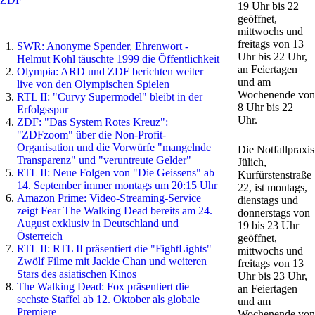
19 Uhr bis 22
geöffnet,
mittwochs und
freitags von 13
SWR: Anonyme Spender, Ehrenwort -
Uhr bis 22 Uhr,
Helmut Kohl täuschte 1999 die Öffentlichkeit
an Feiertagen
Olympia: ARD und ZDF berichten weiter
und am
live von den Olympischen Spielen
Wochenende von
RTL II: "Curvy Supermodel" bleibt in der
8 Uhr bis 22
Erfolgsspur
Uhr.
ZDF: "Das System Rotes Kreuz":
"ZDFzoom" über die Non-Profit-
Organisation und die Vorwürfe "mangelnde
Die Notfallpraxis
Transparenz" und "veruntreute Gelder"
Jülich,
RTL II: Neue Folgen von "Die Geissens" ab
Kurfürstenstraße
14. September immer montags um 20:15 Uhr
22, ist montags,
Amazon Prime: Video-Streaming-Service
dienstags und
zeigt Fear The Walking Dead bereits am 24.
donnerstags von
August exklusiv in Deutschland und
19 bis 23 Uhr
Österreich
geöffnet,
RTL II: RTL II präsentiert die "FightLights"
mittwochs und
Zwölf Filme mit Jackie Chan und weiteren
freitags von 13
Stars des asiatischen Kinos
Uhr bis 23 Uhr,
The Walking Dead: Fox präsentiert die
an Feiertagen
sechste Staffel ab 12. Oktober als globale
und am
Premiere
Wochenende von