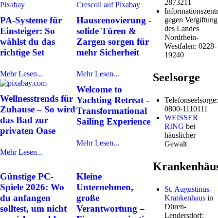
2873211
Informationszentr
PA-Systeme für
Hausrenovierung -
gegen Vergiftung
des Landes
Einsteiger: So
solide Türen &
Nordrhein-
wählst du das
Zargen sorgen für
Westfalen: 0228-
richtige Set
mehr Sicherheit
19240
Mehr Lesen...
Mehr Lesen...
Seelsorge
Welcome to
Wellnesstrends für
Yachting Retreat -
Telefonseelsorge:
Zuhause – So wird
0800-1110111
Transformational
WEISSER
das Bad zur
Sailing Experience
RING
bei
privaten Oase
häuslicher
Mehr Lesen...
Gewalt
Mehr Lesen...
Krankenhäu
Günstige PC-
Kleine
Spiele 2026: Wo
Unternehmen,
St. Augustinus-
du anfangen
große
Krankenhaus
in
Düren-
solltest, um nicht
Verantwortung –
Lendersdorf: