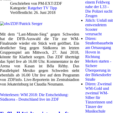
einem Feldweg
Geschrieben von
PM-EXT/ZDF
nahe der L33 -
Kategorie:
Ratgeber TV Tipp
Die Polizei sucht
Veröffentlicht: 26. Juni 2018
Zeugen
Jülich: Unfall mit
entwendetem
Scooter
verursacht
Mit dem "Last-Minute-Sieg" gegen Schweden
Düren:
hat die DFB-Auswahl die Tür zur WM-
Straßenbauarbeit
Finalrunde wieder ein Stück weit geöffnet. Ein
am Ortsausgang
deutlicher Sieg gegen Südkorea im letzten
Hoven in
Gruppenspiel am Mittwoch, 27. Juni 2018,
Richtung
könnte für Klarheit sorgen. Das ZDF überträgt
Merken starten -
das Spiel live ab 16.00 Uhr. Kommentator in der
Sichere
Arena von Kasan ist Béla Réthy. Das
Überquerung in
Parallelspiel Mexiko gegen Schweden steht
der Birkesdorfer
ebenfalls ab 16.00 Uhr live auf dem Programm
Straße
von ZDFinfo. Live-Reporterin im Zentralstadion
Düren: Zweimal
von Jekaterinburg ist Claudia Neumann.
WM-Gold und
zweimal WM-
Weiterlesen: WM 2018: Die Entscheidung:
Silber für
Südkorea - Deutschland live im ZDF
Tänzerinnen und
Tänzer der
Musikschule