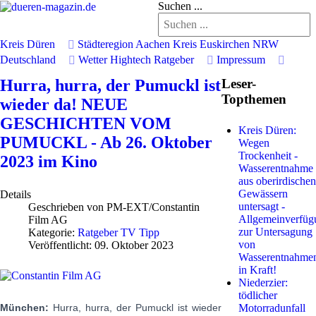
Suchen ...
Kreis Düren
Städteregion Aachen
Kreis Euskirchen
NRW
Deutschland
Wetter
Hightech
Ratgeber
Impressum
Hurra, hurra, der Pumuckl ist
Leser-
Topthemen
wieder da! NEUE
GESCHICHTEN VOM
Kreis Düren:
PUMUCKL - Ab 26. Oktober
Wegen
Trockenheit -
2023 im Kino
Wasserentnahme
aus oberirdischen
Gewässern
Details
untersagt -
Geschrieben von
PM-EXT/Constantin
Allgemeinverfüg
Film AG
zur Untersagung
Kategorie:
Ratgeber TV Tipp
von
Veröffentlicht: 09. Oktober 2023
Wasserentnahme
in Kraft!
Niederzier:
tödlicher
Motorradunfall
München:
Hurra, hurra, der Pumuckl ist wieder