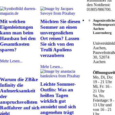
Rufnummer für
den Notdienst:
01805/986700.
Augenärztliche
Mit welchen
Möchten Sie diesen
Notdienstpraxi
Eigenleistungen
Sommer an einen
Aachen-
kann man beim
unvergesslichen
Laurensberg
Hausbau bei den
Ort reisen? Lassen
Universitätsk
Gesamtkosten
Sie sich von den
Aachen,
sparen?
Trulli Apuliens
Pauwelsstraß
verzaubern
30, 52074
Mehr Lesen...
Aachen
Mehr Lesen...
Öffnungszei
Mo, Di, Do:
Warum die ZBike
19 - 21 Uhr
Leichte Sommer-
Infinity die
Mi, Fr: 16 -
Outfits: Was an
Aufmerksamkeit
21 Uhr
heißen Tagen
Sa, So,
der
Feiertage: 9 -
wirklich gut
anspruchsvollsten
13 Uhr und
aussieht und sich
Radfahrer auf sich
von 16 - 21
angenehm trägt
zieht
Uhr