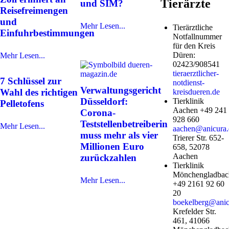
Tierärzte
und SIM?
Reisefreimengen
und
Mehr Lesen...
Tierärztliche
Einfuhrbestimmungen
Notfallnummer
für den Kreis
Düren:
Mehr Lesen...
02423/908541
tieraerztlicher-
7 Schlüssel zur
notdienst-
Verwaltungsgericht
Wahl des richtigen
kreisdueren.de
Düsseldorf:
Tierklinik
Pelletofens
Aachen +49 241
Corona-
928 660
Teststellenbetreiberin
Mehr Lesen...
aachen@anicura.
muss mehr als vier
Trierer Str. 652-
Millionen Euro
658, 52078
Aachen
zurückzahlen
Tierklinik
Mönchengladbac
Mehr Lesen...
+49 2161 92 60
20
boekelberg@anic
Krefelder Str.
461, 41066