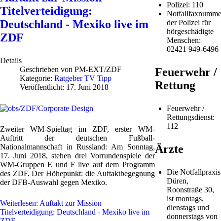
Polizei: 110
Titelverteidigung:
Notfallfaxnumme
Deutschland - Mexiko live im
der Polizei für
hörgeschädigte
ZDF
Menschen:
02421 949-6496
Details
Geschrieben von
PM-EXT/ZDF
Feuerwehr /
Kategorie:
Ratgeber TV Tipp
Rettung
Veröffentlicht: 17. Juni 2018
Feuerwehr /
Rettungsdienst:
112
Zweiter WM-Spieltag im ZDF, erster WM-
Auftritt der deutschen Fußball-
Ärzte
Nationalmannschaft in Russland: Am Sonntag,
17. Juni 2018, stehen drei Vorrundenspiele der
WM-Gruppen E und F live auf dem Programm
Die Notfallpraxis
des ZDF. Der Höhepunkt: die Auftaktbegegnung
Düren,
der DFB-Auswahl gegen Mexiko.
Roonstraße 30,
ist montags,
Weiterlesen: Auftakt zur Mission
dienstags und
Titelverteidigung: Deutschland - Mexiko live im
donnerstags von
ZDF