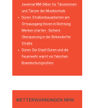
zweimal WM-Silber für Tänzerinnen
und Tänzer der Musikschule
Düren: Straßenbauarbeiten am
Ortsausgang Hoven in Richtung
Merken starten - Sichere
Überquerung in der Birkesdorfer
Straße
Düren: Die Stadt Düren und die
Feuerwehr warnt vor falschen
Brandschutzprüfern
WETTERWARNUNGEN NRW