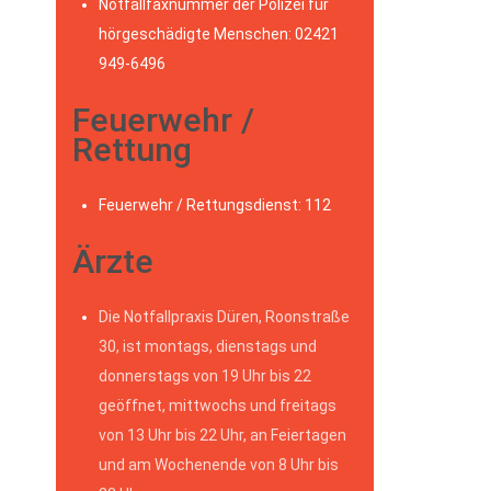
Notfallfaxnummer der Polizei für
hörgeschädigte Menschen: 02421
949-6496
Feuerwehr /
Rettung
Feuerwehr / Rettungsdienst: 112
Ärzte
Die Notfallpraxis Düren, Roonstraße
30, ist montags, dienstags und
donnerstags von 19 Uhr bis 22
geöffnet, mittwochs und freitags
von 13 Uhr bis 22 Uhr, an Feiertagen
und am Wochenende von 8 Uhr bis