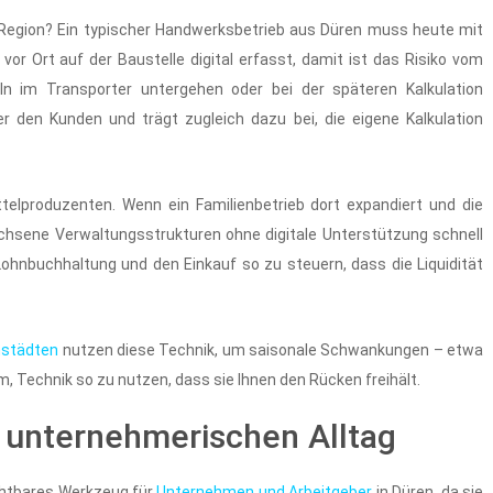
r Region? Ein typischer Handwerksbetrieb aus Düren muss heute mit
or Ort auf der Baustelle digital erfasst, damit ist das Risiko vom
eln im Transporter untergehen oder bei der späteren Kalkulation
r den Kunden und trägt zugleich dazu bei, die eigene Kalkulation
elproduzenten. Wenn ein Familienbetrieb dort expandiert und die
chsene Verwaltungsstrukturen ohne digitale Unterstützung schnell
 Lohnbuchhaltung und den Einkauf so zu steuern, dass die Liquidität
nstädten
nutzen diese Technik, um saisonale Schwankungen – etwa
, Technik so zu nutzen, dass sie Ihnen den Rücken freihält.
m unternehmerischen Alltag
chtbares Werkzeug für
Unternehmen und Arbeitgeber
in Düren, da sie