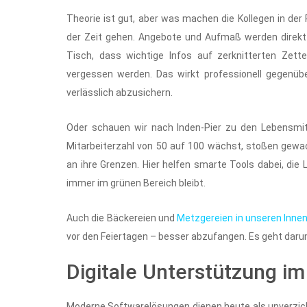
Theorie ist gut, aber was machen die Kollegen in de
der Zeit gehen. Angebote und Aufmaß werden direkt v
Tisch, dass wichtige Infos auf zerknitterten Zett
vergessen werden. Das wirkt professionell gegenübe
verlässlich abzusichern.
Oder schauen wir nach Inden-Pier zu den Lebensmitt
Mitarbeiterzahl von 50 auf 100 wächst, stoßen gewa
an ihre Grenzen. Hier helfen smarte Tools dabei, die
immer im grünen Bereich bleibt.
Auch die Bäckereien und
Metzgereien in unseren Inne
vor den Feiertagen – besser abzufangen. Es geht darum
Digitale Unterstützung i
Moderne Softwarelösungen dienen heute als unverzi