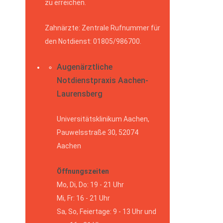
zu erreichen.
Zahnärzte: Zentrale Rufnummer für
den Notdienst: 01805/986700.
Augenärztliche
Notdienstpraxis Aachen-
Laurensberg
Universitätsklinikum Aachen,
Pauwelsstraße 30, 52074
Aachen
Öffnungszeiten
Mo, Di, Do: 19 - 21 Uhr
Mi, Fr: 16 - 21 Uhr
Sa, So, Feiertage: 9 - 13 Uhr und