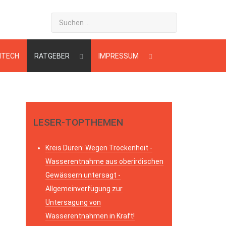
HTECH
RATGEBER
IMPRESSUM
LESER-TOPTHEMEN
Kreis Düren: Wegen Trockenheit -
Wasserentnahme aus oberirdischen
Gewässern untersagt -
Allgemeinverfügung zur
Untersagung von
Wasserentnahmen in Kraft!