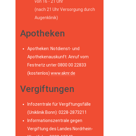
von 16 - 21 Uhr
(nach 21 Uhr Versorgung durch
Augenklinik)
Apotheken
Apotheken: Notdienst- und
Apothekenauskunft: Anruf vom
Festnetz unter 0800 00 22833
(kostenlos)
www.aknr.de
Vergiftungen
Infozentrale für Vergiftungsfälle
(Uniklinik Bonn): 0228-2873211
Informationszentrale gegen
Vergiftung des Landes Nordrhein-