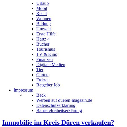
Urlaub
Mobil
Recht
Wohnen
Bildung
Umwelt
Erste Hilfe
Hartz 4
Bücher
Tourismus
TV & Kino
Finanzen
Digitale Medien
Tier
Garten
Freizeit
Ratgeber Job
Impressum
Back
Werben auf dueren-magazin.de
Datenschutzerklärung
Barrierefreiheitserklärung
Immobilie im Kreis Düren verkaufen?