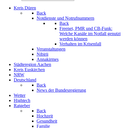
Kreis Düren
Back
Notdienste und Notrufnummern
Back
Freenet, PMR und CB-Funk:
Welche Kanäle im Notfall genutzt
werden können
Verhalten im Krisenfall
Veranstaltungen
Nibirii
Annakirmes
Städteregion Aachen
Kreis Euskirchen
NRW
Deutschland
Back
News der Bundesregierung
Wetter
Hightech
Ratgeber
Back
Hochzeit
Gesundheit
Familie