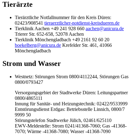
Tierärzte
Tierärztliche Notfallnummer für den Kreis Düren:
02423/908541
tieraerztlicher-notdienst-kreisdueren.de
Tierklinik Aachen +49 241 928 660
aachen@anicura.de
Trierer Str. 652-658, 52078 Aachen
Tierklinik Mönchengladbach +49 2161 92 60 20
boekelberg@anicura.de
Krefelder Str. 461, 41066
Mönchengladbach
Strom und Wasser
Westnetz: Störungen Strom 0800/4112244, Störungen Gas
0800/0793427
Versorgungsgebiet der Stadtwerke Düren: Leitungspartner
0800/4865111
Innung für Sanitär- und Heizungstechnik: 02422/9533999
Entstörungsdienst Erdgas: Betriebsstelle Linnich, 0800/7
9999 50
Störungstelefon Stadtwerke Jülich, 02461/625110
EWV-Meldestelle: Strom 0241/41368-7060; Gas -41368-
7070; Wärme -41368-7080; Wasser -41368-7090