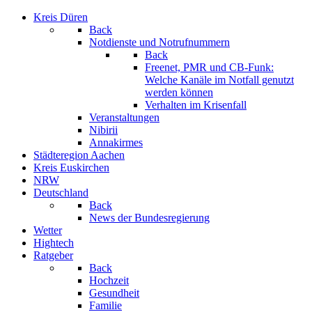
Kreis Düren
Back
Notdienste und Notrufnummern
Back
Freenet, PMR und CB-Funk:
Welche Kanäle im Notfall genutzt
werden können
Verhalten im Krisenfall
Veranstaltungen
Nibirii
Annakirmes
Städteregion Aachen
Kreis Euskirchen
NRW
Deutschland
Back
News der Bundesregierung
Wetter
Hightech
Ratgeber
Back
Hochzeit
Gesundheit
Familie