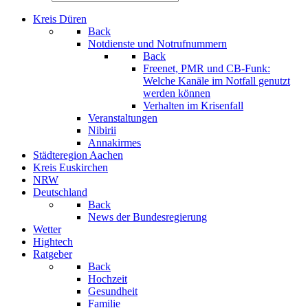
Kreis Düren
Back
Notdienste und Notrufnummern
Back
Freenet, PMR und CB-Funk:
Welche Kanäle im Notfall genutzt
werden können
Verhalten im Krisenfall
Veranstaltungen
Nibirii
Annakirmes
Städteregion Aachen
Kreis Euskirchen
NRW
Deutschland
Back
News der Bundesregierung
Wetter
Hightech
Ratgeber
Back
Hochzeit
Gesundheit
Familie