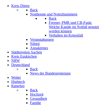
Kreis Düren
Back
Notdienste und Notrufnummern
Back
Freenet, PMR und CB-Funk:
Welche Kanäle im Notfall genutzt
werden können
Verhalten im Krisenfall
Veranstaltungen
Nibirii
Annakirmes
Städteregion Aachen
Kreis Euskirchen
NRW
Deutschland
Back
News der Bundesregierung
Wetter
Hightech
Ratgeber
Back
Hochzeit
Gesundheit
Familie