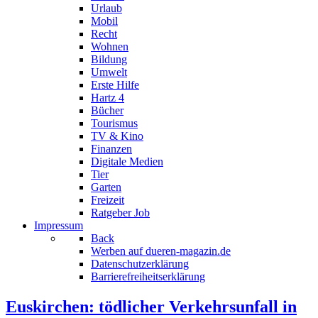
Urlaub
Mobil
Recht
Wohnen
Bildung
Umwelt
Erste Hilfe
Hartz 4
Bücher
Tourismus
TV & Kino
Finanzen
Digitale Medien
Tier
Garten
Freizeit
Ratgeber Job
Impressum
Back
Werben auf dueren-magazin.de
Datenschutzerklärung
Barrierefreiheitserklärung
Euskirchen: tödlicher Verkehrsunfall in