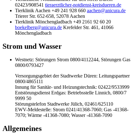
02423/908541
tieraerztlicher-notdienst-kreisdueren.de
Tierklinik Aachen +49 241 928 660
aachen@anicura.de
Trierer Str. 652-658, 52078 Aachen
Tierklinik Mönchengladbach +49 2161 92 60 20
boekelberg@anicura.de
Krefelder Str. 461, 41066
Mönchengladbach
Strom und Wasser
Westnetz: Störungen Strom 0800/4112244, Störungen Gas
0800/0793427
Versorgungsgebiet der Stadtwerke Düren: Leitungspartner
0800/4865111
Innung für Sanitär- und Heizungstechnik: 02422/9533999
Entstörungsdienst Erdgas: Betriebsstelle Linnich, 0800/7
9999 50
Störungstelefon Stadtwerke Jülich, 02461/625110
EWV-Meldestelle: Strom 0241/41368-7060; Gas -41368-
7070; Wärme -41368-7080; Wasser -41368-7090
Allgemeines