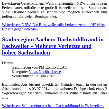
Leverkusen/Gelsenkirchen: Wenn Freitagmittag NRW in die großen
Ferien startet, rollt die erste große Reisewelle in diesem Sommer an.
Viele Urlauber wollen so schnell wie möglich aufbrechen und
treffen auf die vielen Berufspendler,
Weiterlesen: NRW: Die Reisewelle rollt: Verkehrszentrale NRW im
Einsatz gegen den Stau
Städteregion Aachen: Dachstuhlbrand in
Eschweiler - Mehrere Verletzte und
hoher Sachschaden
Details
Geschrieben von
PM-EXT/POLAC
Kategorie:
News Nachbarkreise
Veröffentlicht: 04. Juli 2014
Eschweiler: Aus bislang ungeklärten Gründen brach in den späten
Abendstunden des 03.07.2014 im bewohnten Dachgeschoß eines 2
½-geschossigen Mehrfamilienhauses in der Wilhelmstraße ein Feuer
aus.
Weiterlesen: Städteregion Aachen: Dachstuhlbrand in Eschweiler -