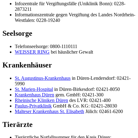
Infozentrale für Vergiftungsfälle (Uniklinik Bonn): 0228-
2873211
Informationszentrale gegen Vergiftung des Landes Nordrhein-
Westfalen: 0228-19240
Seelsorge
Telefonseelsorge: 0800-1110111
WEISSER RING
bei häuslicher Gewalt
Krankenhäuser
St. Augustinus-Krankenhaus
in Düren-Lendersdorf: 02421-
5990
St. Marien-Hospital
in Düren-Birkesdorf: 02421-8050
Krankenhaus Düren
gem. GmbH: 02421-300
Rheinische Kliniken Düren
des LVR: 02421-400
Paulus-Privatklinik
GmbH & Co. KG: 02421-28030
Malteser Krankenhaus St. Elisabeth
Jülich: 02461-6200
Tierärzte
Tierärztliche Notfallnummer für den Kreis Düren: