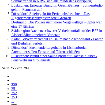
Sommerferien in NRW sind alle mindestens vierspurig
Euskirchen: Erneuter Brand im Geschäftshaus - Sonnenstudio
geht in Flammen auf
Düsseldorf: Spielregeln für Ferienjobs beachten -Das
Jugendarbeitsschutzgesetz setzt Grenzen
Dortmund: Die Polizei sucht diese Vergewaltiger - Opfer war
eine 17-jähriger
Städteregion Aachen: schwerer Verkehrsunfall auf der B57 in
Alsdorf-Mitte - mehrere Verletzte
Köln: Corvette zerschellt an Baum nach Alkoholfahrt - Fahrer
und Beifahrer verletzt
Düsseldorf: Brennende Lagerhalle in Lichtenbroich -
Anwohner sollen Fenster und Türen schließen
Euskirchen: Brand einer Sauna greift auf Dachstuhl über -
Feuerwehr im Großeinsatz
Seite 255 von 294
250
251
252
253
...