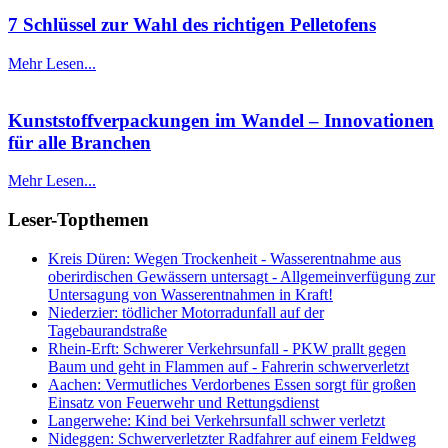
7 Schlüssel zur Wahl des richtigen Pelletofens
Mehr Lesen...
Kunststoffverpackungen im Wandel – Innovationen
für alle Branchen
Mehr Lesen...
Leser-Topthemen
Kreis Düren: Wegen Trockenheit - Wasserentnahme aus
oberirdischen Gewässern untersagt - Allgemeinverfügung zur
Untersagung von Wasserentnahmen in Kraft!
Niederzier: tödlicher Motorradunfall auf der
Tagebaurandstraße
Rhein-Erft: Schwerer Verkehrsunfall - PKW prallt gegen
Baum und geht in Flammen auf - Fahrerin schwerverletzt
Aachen: Vermutliches Verdorbenes Essen sorgt für großen
Einsatz von Feuerwehr und Rettungsdienst
Langerwehe: Kind bei Verkehrsunfall schwer verletzt
Nideggen: Schwerverletzter Radfahrer auf einem Feldweg