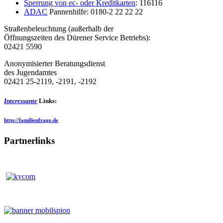
Sperrung von ec- oder Kreditkarten
: 116116
ADAC
Pannenhilfe: 0180-2 22 22 22
Straßenbeleuchtung (außerhalb der
Öffnungszeiten des Dürener Service Betriebs):
02421 5590
Anonymisierter Beratungsdienst
des Jugendamtes
02421 25-2119, -2191, -2192
Interessante
Links:
http://familienfrage.de
Partnerlinks