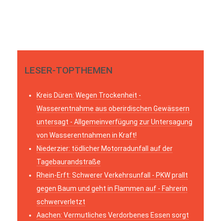
LESER-TOPTHEMEN
Kreis Düren: Wegen Trockenheit -
Wasserentnahme aus oberirdischen Gewässern
untersagt - Allgemeinverfügung zur Untersagung
von Wasserentnahmen in Kraft!
Niederzier: tödlicher Motorradunfall auf der
Tagebaurandstraße
Rhein-Erft: Schwerer Verkehrsunfall - PKW prallt
gegen Baum und geht in Flammen auf - Fahrerin
schwerverletzt
Aachen: Vermutliches Verdorbenes Essen sorgt