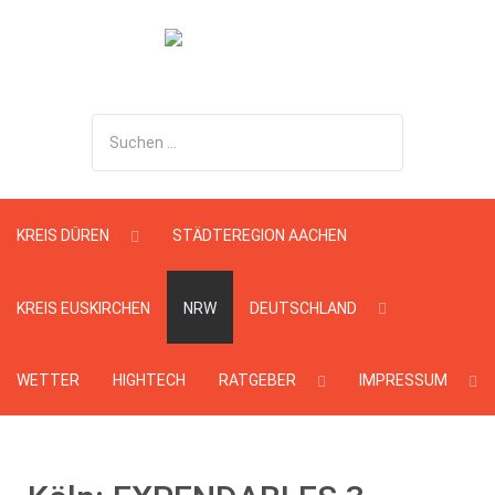
Suchen
...
KREIS DÜREN
STÄDTEREGION AACHEN
KREIS EUSKIRCHEN
NRW
DEUTSCHLAND
WETTER
HIGHTECH
RATGEBER
IMPRESSUM