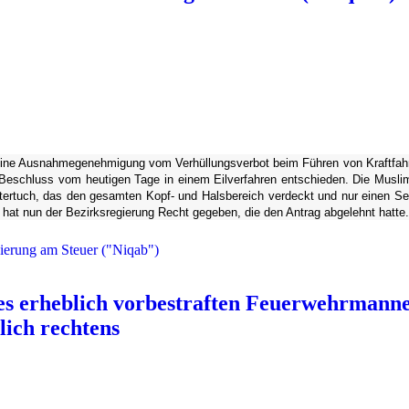
ägt, eine Ausnahmegenehmigung vom Verhüllungsverbot beim Führen von Kraftfa
 Beschluss vom heutigen Tage in einem Eilverfahren entschieden. Die Musli
ultertuch, das den gesamten Kopf- und Halsbereich verdeckt und nur einen Se
 hat nun der Bezirksregierung Recht gegeben, die den Antrag abgelehnt hatte.
eierung am Steuer ("Niqab")
nes erheblich vorbestraften Feuerwehrmann
lich rechtens