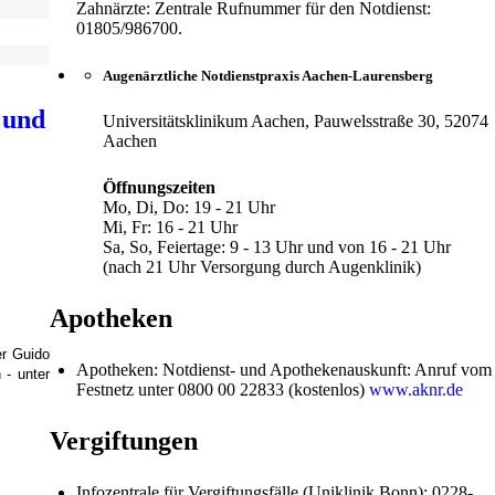
Zahnärzte: Zentrale Rufnummer für den Notdienst:
01805/986700.
Augenärztliche Notdienstpraxis Aachen-Laurensberg
 und
Universitätsklinikum Aachen, Pauwelsstraße 30, 52074
Aachen
Öffnungszeiten
Mo, Di, Do: 19 - 21 Uhr
Mi, Fr: 16 - 21 Uhr
Sa, So, Feiertage: 9 - 13 Uhr und von 16 - 21 Uhr
(nach 21 Uhr Versorgung durch Augenklinik)
Apotheken
er Guido
Apotheken: Notdienst- und Apothekenauskunft: Anruf vom
 - unter
Festnetz unter 0800 00 22833 (kostenlos)
www.aknr.de
Vergiftungen
Infozentrale für Vergiftungsfälle (Uniklinik Bonn): 0228-