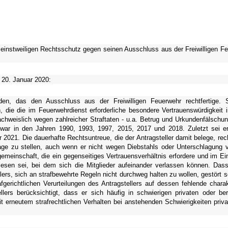
m einstweiligen Rechtsschutz gegen seinen Ausschluss aus der Freiwilligen F
20. Januar 2020:
en, das den Ausschluss aus der Freiwilligen Feuerwehr rechtfertige. 
, die die im Feuerwehrdienst erforderliche besondere Vertrauenswürdigkeit 
nachweislich wegen zahlreicher Straftaten - u.a. Betrug und Urkundenfälschu
zwar in den Jahren 1990, 1993, 1997, 2015, 2017 und 2018. Zuletzt sei 
2021. Die dauerhafte Rechtsuntreue, die der Antragsteller damit belege, rech
ge zu stellen, auch wenn er nicht wegen Diebstahls oder Unterschlagung ve
gemeinschaft, die ein gegenseitiges Vertrauensverhältnis erfordere und im Ein
sen sei, bei dem sich die Mitglieder aufeinander verlassen können. Das
lers, sich an strafbewehrte Regeln nicht durchweg halten zu wollen, gestört s
gerichtlichen Verurteilungen des Antragstellers auf dessen fehlende charak
ers berücksichtigt, dass er sich häufig in schwierigen privaten oder ber
it erneutem strafrechtlichen Verhalten bei anstehenden Schwierigkeiten priva