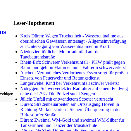
Leser-Topthemen
ns
Kreis Düren: Wegen Trockenheit - Wasserentnahme aus
oberirdischen Gewässern untersagt - Allgemeinverfügung
zur Untersagung von Wasserentnahmen in Kraft!
Niederzier: tödlicher Motorradunfall auf der
Tagebaurandstraße
Rhein-Erft: Schwerer Verkehrsunfall - PKW prallt gegen
Baum und geht in Flammen auf - Fahrerin schwerverletzt
Aachen: Vermutliches Verdorbenes Essen sorgt für großen
Einsatz von Feuerwehr und Rettungsdienst
Langerwehe: Kind bei Verkehrsunfall schwer verletzt
Nideggen: Schwerverletzter Radfahrer auf einem Feldweg
nahe der L33 - Die Polizei sucht Zeugen
zeitigen
Jülich: Unfall mit entwendetem Scooter verursacht
Düren: Straßenbauarbeiten am Ortsausgang Hoven in
Richtung Merken starten - Sichere Überquerung in der
Birkesdorfer Straße
Düren: Zweimal WM-Gold und zweimal WM-Silber für
Tänzerinnen und Tänzer der Musikschule
Düren: Die Stadt Düren und die Feuerwehr warnt vor