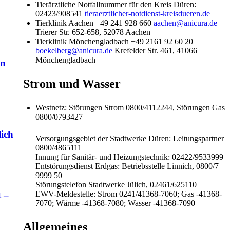
Tierärztliche Notfallnummer für den Kreis Düren:
02423/908541
tieraerztlicher-notdienst-kreisdueren.de
Tierklinik Aachen +49 241 928 660
aachen@anicura.de
Trierer Str. 652-658, 52078 Aachen
Tierklinik Mönchengladbach +49 2161 92 60 20
boekelberg@anicura.de
Krefelder Str. 461, 41066
Mönchengladbach
en
Strom und Wasser
Westnetz: Störungen Strom 0800/4112244, Störungen Gas
0800/0793427
lich
Versorgungsgebiet der Stadtwerke Düren: Leitungspartner
0800/4865111
Innung für Sanitär- und Heizungstechnik: 02422/9533999
Entstörungsdienst Erdgas: Betriebsstelle Linnich, 0800/7
9999 50
Störungstelefon Stadtwerke Jülich, 02461/625110
t –
EWV-Meldestelle: Strom 0241/41368-7060; Gas -41368-
7070; Wärme -41368-7080; Wasser -41368-7090
Allgemeines