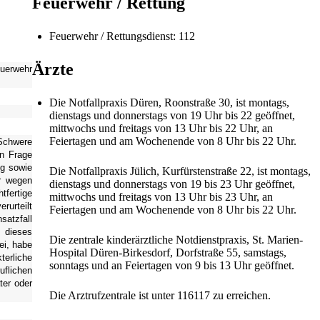
Feuerwehr / Rettung
Feuerwehr / Rettungsdienst: 112
Ärzte
euerwehr
Die Notfallpraxis Düren, Roonstraße 30, ist montags,
dienstags und donnerstags von 19 Uhr bis 22 geöffnet,
mittwochs und freitags von 13 Uhr bis 22 Uhr, an
Feiertagen und am Wochenende von 8 Uhr bis 22 Uhr.
Schwere
in Frage
ng sowie
Die Notfallpraxis Jülich, Kurfürstenstraße 22, ist montags,
er wegen
dienstags und donnerstags von 19 bis 23 Uhr geöffnet,
tfertige
mittwochs und freitags von 13 Uhr bis 23 Uhr, an
rurteilt
Feiertagen und am Wochenende von 8 Uhr bis 22 Uhr.
satzfall
s dieses
Die zentrale kinderärztliche Notdienstpraxis, St. Marien-
ei, habe
Hospital Düren-Birkesdorf, Dorfstraße 55, samstags,
terliche
sonntags und an Feiertagen von 9 bis 13 Uhr geöffnet.
uflichen
ter oder
Die Arztrufzentrale ist unter 116117 zu erreichen.