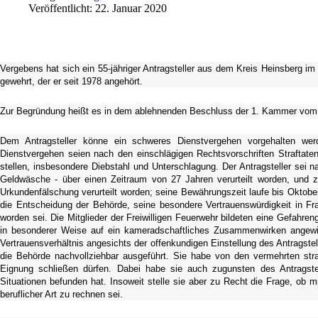
Veröffentlicht: 22. Januar 2020
Vergebens hat sich ein 55-jähriger Antragsteller aus dem Kreis Heinsberg i
gewehrt, der er seit 1978 angehört.
Zur Begründung heißt es in dem ablehnenden Beschluss der 1. Kammer vom 
Dem Antragsteller könne ein schweres Dienstvergehen vorgehalten werd
Dienstvergehen seien nach den einschlägigen Rechtsvorschriften Straftaten
stellen, insbesondere Diebstahl und Unterschlagung. Der Antragsteller sei 
Geldwäsche - über einen Zeitraum von 27 Jahren verurteilt worden, und 
Urkundenfälschung verurteilt worden; seine Bewährungszeit laufe bis Oktober 
die Entscheidung der Behörde, seine besondere Vertrauenswürdigkeit in Fra
worden sei. Die Mitglieder der Freiwilligen Feuerwehr bildeten eine Gefahren
in besonderer Weise auf ein kameradschaftliches Zusammenwirken angewie
Vertrauensverhältnis angesichts der offenkundigen Einstellung des Antragstel
die Behörde nachvollziehbar ausgeführt. Sie habe von den vermehrten straf
Eignung schließen dürfen. Dabei habe sie auch zugunsten des Antragstell
Situationen befunden hat. Insoweit stelle sie aber zu Recht die Frage, ob m
beruflicher Art zu rechnen sei.