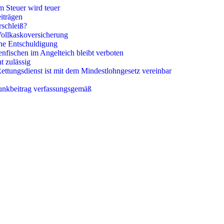
m Steuer wird teuer
iträgen
schleiß?
Vollkaskoversicherung
ine Entschuldigung
nfischen im Angelteich bleibt verboten
t zulässig
ettungsdienst ist mit dem Mindestlohngesetz vereinbar
unkbeitrag verfassungsgemäß