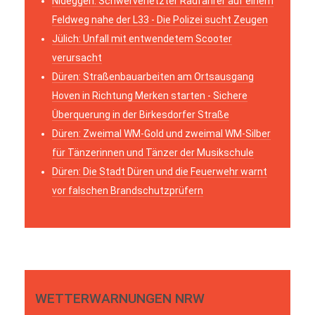
Nideggen: Schwerverletzter Radfahrer auf einem
Feldweg nahe der L33 - Die Polizei sucht Zeugen
Jülich: Unfall mit entwendetem Scooter
verursacht
Düren: Straßenbauarbeiten am Ortsausgang
Hoven in Richtung Merken starten - Sichere
Überquerung in der Birkesdorfer Straße
Düren: Zweimal WM-Gold und zweimal WM-Silber
für Tänzerinnen und Tänzer der Musikschule
Düren: Die Stadt Düren und die Feuerwehr warnt
vor falschen Brandschutzprüfern
WETTERWARNUNGEN NRW