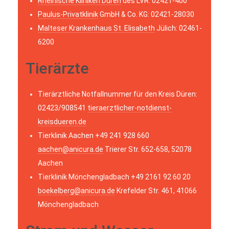
Rheinische Kliniken Düren
des LVR: 02421-400
Paulus-Privatklinik
GmbH & Co. KG: 02421-28030
Malteser Krankenhaus St. Elisabeth
Jülich: 02461-
6200
Tierärzte
Tierärztliche Notfallnummer für den Kreis Düren:
02423/908541
tieraerztlicher-notdienst-
kreisdueren.de
Tierklinik Aachen +49 241 928 660
aachen@anicura.de
Trierer Str. 652-658, 52078
Aachen
Tierklinik Mönchengladbach +49 2161 92 60 20
boekelberg@anicura.de
Krefelder Str. 461, 41066
Mönchengladbach