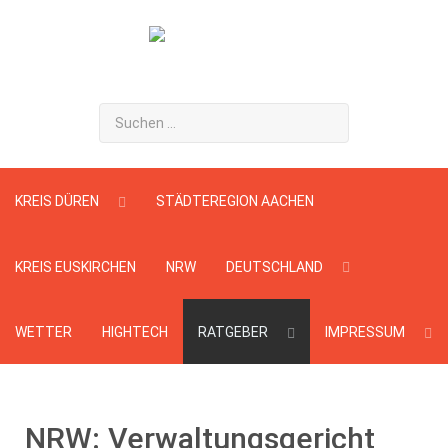
Suchen
...
KREIS DÜREN
STÄDTEREGION AACHEN
KREIS EUSKIRCHEN
NRW
DEUTSCHLAND
WETTER
HIGHTECH
RATGEBER
IMPRESSUM
NRW: Verwaltungsgericht