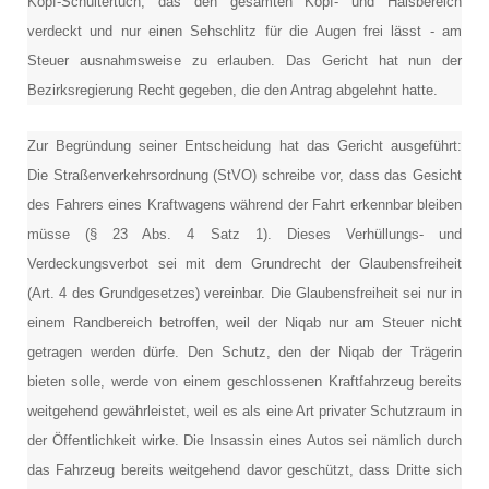
Kopf-Schultertuch, das den gesamten Kopf- und Halsbereich
verdeckt und nur einen Sehschlitz für die Augen frei lässt - am
Steuer ausnahmsweise zu erlauben. Das Gericht hat nun der
Bezirksregierung Recht gegeben, die den Antrag abgelehnt hatte.
Zur Begründung seiner Entscheidung hat das Gericht ausgeführt:
Die Straßenverkehrsordnung (StVO) schreibe vor, dass das Gesicht
des Fahrers eines Kraftwagens während der Fahrt erkennbar bleiben
müsse (§ 23 Abs. 4 Satz 1). Dieses Verhüllungs- und
Verdeckungsverbot sei mit dem Grundrecht der Glaubensfreiheit
(Art. 4 des Grundgesetzes) vereinbar. Die Glaubensfreiheit sei nur in
einem Randbereich betroffen, weil der Niqab nur am Steuer nicht
getragen werden dürfe. Den Schutz, den der Niqab der Trägerin
bieten solle, werde von einem geschlossenen Kraftfahrzeug bereits
weitgehend gewährleistet, weil es als eine Art privater Schutzraum in
der Öffentlichkeit wirke. Die Insassin eines Autos sei nämlich durch
das Fahrzeug bereits weitgehend davor geschützt, dass Dritte sich