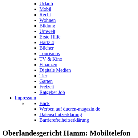
Urlaub
Mobil
Recht
Wohnen
Bildung
Umwelt
Erste Hilfe
Hartz 4
Bücher
Tourismus
TV & Kino
Finanzen
Digitale Medien
Tier
Garten
Freizeit
Ratgeber Job
Impressum
Back
Werben auf dueren-magazin.de
Datenschutzerklärung
Barrierefreiheitserklärung
Oberlandesgericht Hamm: Mobiltelefon