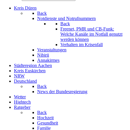
Kreis Düren
Back
Notdienste und Notrufnummern
Back
Freenet, PMR und CB-Funk:
Welche Kanäle im Notfall genutzt
werden können
Verhalten im Krisenfall
Veranstaltungen
Nibirii
Annakirmes
Städteregion Aachen
Kreis Euskirchen
NRW
Deutschland
Back
News der Bundesregierung
Wetter
Hightech
Ratgeber
Back
Hochzeit
Gesundheit
Familie