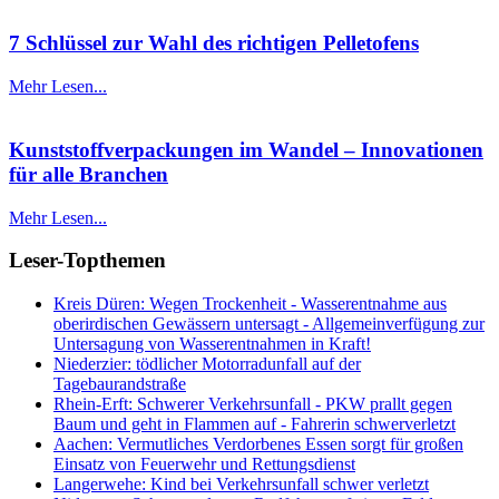
7 Schlüssel zur Wahl des richtigen Pelletofens
Mehr Lesen...
Kunststoffverpackungen im Wandel – Innovationen
für alle Branchen
Mehr Lesen...
Leser-Topthemen
Kreis Düren: Wegen Trockenheit - Wasserentnahme aus
oberirdischen Gewässern untersagt - Allgemeinverfügung zur
Untersagung von Wasserentnahmen in Kraft!
Niederzier: tödlicher Motorradunfall auf der
Tagebaurandstraße
Rhein-Erft: Schwerer Verkehrsunfall - PKW prallt gegen
Baum und geht in Flammen auf - Fahrerin schwerverletzt
Aachen: Vermutliches Verdorbenes Essen sorgt für großen
Einsatz von Feuerwehr und Rettungsdienst
Langerwehe: Kind bei Verkehrsunfall schwer verletzt