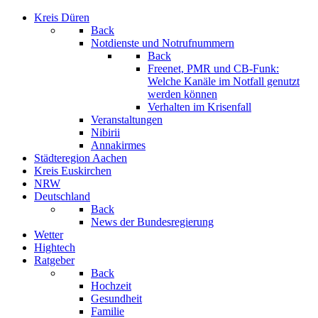
Kreis Düren
Back
Notdienste und Notrufnummern
Back
Freenet, PMR und CB-Funk:
Welche Kanäle im Notfall genutzt
werden können
Verhalten im Krisenfall
Veranstaltungen
Nibirii
Annakirmes
Städteregion Aachen
Kreis Euskirchen
NRW
Deutschland
Back
News der Bundesregierung
Wetter
Hightech
Ratgeber
Back
Hochzeit
Gesundheit
Familie