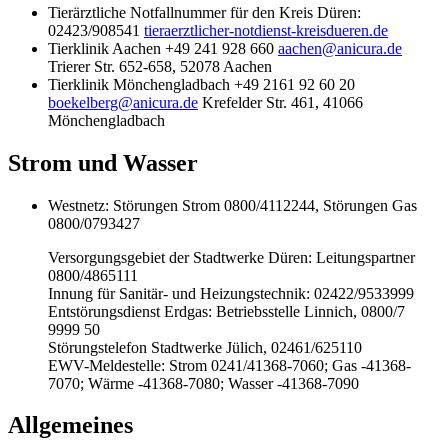
Tierärztliche Notfallnummer für den Kreis Düren:
02423/908541
tieraerztlicher-notdienst-kreisdueren.de
Tierklinik Aachen +49 241 928 660
aachen@anicura.de
Trierer Str. 652-658, 52078 Aachen
Tierklinik Mönchengladbach +49 2161 92 60 20
boekelberg@anicura.de
Krefelder Str. 461, 41066
Mönchengladbach
Strom und Wasser
Westnetz: Störungen Strom 0800/4112244, Störungen Gas
0800/0793427
Versorgungsgebiet der Stadtwerke Düren: Leitungspartner
0800/4865111
Innung für Sanitär- und Heizungstechnik: 02422/9533999
Entstörungsdienst Erdgas: Betriebsstelle Linnich, 0800/7
9999 50
Störungstelefon Stadtwerke Jülich, 02461/625110
EWV-Meldestelle: Strom 0241/41368-7060; Gas -41368-
7070; Wärme -41368-7080; Wasser -41368-7090
Allgemeines