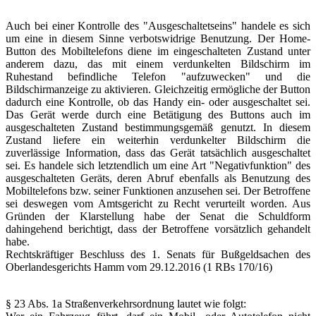
Auch bei einer Kontrolle des "Ausgeschaltetseins" handele es sich
um eine in diesem Sinne verbotswidrige Benutzung. Der Home-
Button des Mobiltelefons diene im eingeschalteten Zustand unter
anderem dazu, das mit einem verdunkelten Bildschirm im
Ruhestand befindliche Telefon "aufzuwecken" und die
Bildschirmanzeige zu aktivieren. Gleichzeitig ermögliche der Button
dadurch eine Kontrolle, ob das Handy ein- oder ausgeschaltet sei.
Das Gerät werde durch eine Betätigung des Buttons auch im
ausgeschalteten Zustand bestimmungsgemäß genutzt. In diesem
Zustand liefere ein weiterhin verdunkelter Bildschirm die
zuverlässige Information, dass das Gerät tatsächlich ausgeschaltet
sei. Es handele sich letztendlich um eine Art "Negativfunktion" des
ausgeschalteten Geräts, deren Abruf ebenfalls als Benutzung des
Mobiltelefons bzw. seiner Funktionen anzusehen sei. Der Betroffene
sei deswegen vom Amtsgericht zu Recht verurteilt worden. Aus
Gründen der Klarstellung habe der Senat die Schuldform
dahingehend berichtigt, dass der Betroffene vorsätzlich gehandelt
habe.
Rechtskräftiger Beschluss des 1. Senats für Bußgeldsachen des
Oberlandesgerichts Hamm vom 29.12.2016 (1 RBs 170/16)
§ 23 Abs. 1a Straßenverkehrsordnung lautet wie folgt: