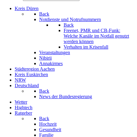
Kreis Düren
Back
Notdienste und Notrufnummern
Back
Freenet, PMR und CB-Funk:
Welche Kanäle im Notfall genutzt
werden können
Verhalten im Krisenfall
Veranstaltungen
Nibirii
Annakirmes
Städteregion Aachen
Kreis Euskirchen
NRW
Deutschland
Back
News der Bundesregierung
Wetter
Hightech
Ratgeber
Back
Hochzeit
Gesundheit
Familie