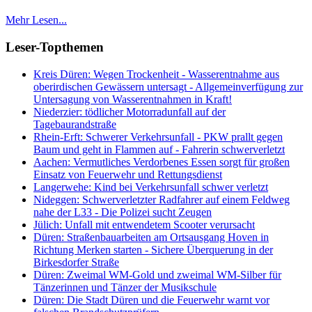
Mehr Lesen...
Leser-Topthemen
Kreis Düren: Wegen Trockenheit - Wasserentnahme aus
oberirdischen Gewässern untersagt - Allgemeinverfügung zur
Untersagung von Wasserentnahmen in Kraft!
Niederzier: tödlicher Motorradunfall auf der
Tagebaurandstraße
Rhein-Erft: Schwerer Verkehrsunfall - PKW prallt gegen
Baum und geht in Flammen auf - Fahrerin schwerverletzt
Aachen: Vermutliches Verdorbenes Essen sorgt für großen
Einsatz von Feuerwehr und Rettungsdienst
Langerwehe: Kind bei Verkehrsunfall schwer verletzt
Nideggen: Schwerverletzter Radfahrer auf einem Feldweg
nahe der L33 - Die Polizei sucht Zeugen
Jülich: Unfall mit entwendetem Scooter verursacht
Düren: Straßenbauarbeiten am Ortsausgang Hoven in
Richtung Merken starten - Sichere Überquerung in der
Birkesdorfer Straße
Düren: Zweimal WM-Gold und zweimal WM-Silber für
Tänzerinnen und Tänzer der Musikschule
Düren: Die Stadt Düren und die Feuerwehr warnt vor