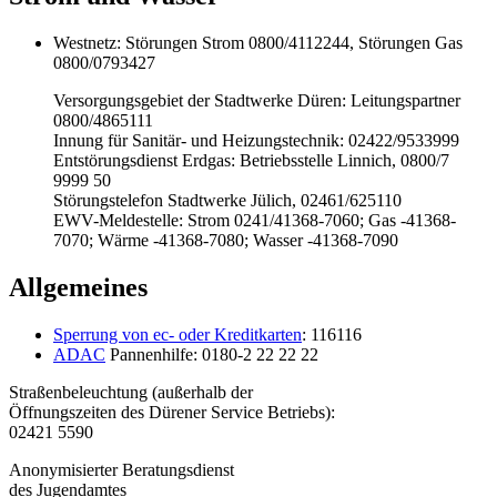
Westnetz: Störungen Strom 0800/4112244, Störungen Gas
0800/0793427
Versorgungsgebiet der Stadtwerke Düren: Leitungspartner
0800/4865111
Innung für Sanitär- und Heizungstechnik: 02422/9533999
Entstörungsdienst Erdgas: Betriebsstelle Linnich, 0800/7
9999 50
Störungstelefon Stadtwerke Jülich, 02461/625110
EWV-Meldestelle: Strom 0241/41368-7060; Gas -41368-
7070; Wärme -41368-7080; Wasser -41368-7090
Allgemeines
Sperrung von ec- oder Kreditkarten
: 116116
ADAC
Pannenhilfe: 0180-2 22 22 22
Straßenbeleuchtung (außerhalb der
Öffnungszeiten des Dürener Service Betriebs):
02421 5590
Anonymisierter Beratungsdienst
des Jugendamtes