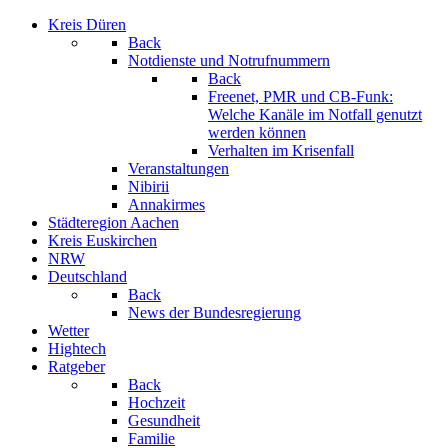
Kreis Düren
Back
Notdienste und Notrufnummern
Back
Freenet, PMR und CB-Funk:
Welche Kanäle im Notfall genutzt
werden können
Verhalten im Krisenfall
Veranstaltungen
Nibirii
Annakirmes
Städteregion Aachen
Kreis Euskirchen
NRW
Deutschland
Back
News der Bundesregierung
Wetter
Hightech
Ratgeber
Back
Hochzeit
Gesundheit
Familie