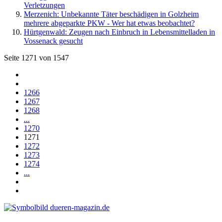
Verletzungen
Merzenich: Unbekannte Täter beschädigen in Golzheim
mehrere abgeparkte PKW - Wer hat etwas beobachtet?
Hürtgenwald: Zeugen nach Einbruch in Lebensmittelladen in
Vossenack gesucht
Seite 1271 von 1547
1266
1267
1268
...
1270
1271
1272
1273
1274
...