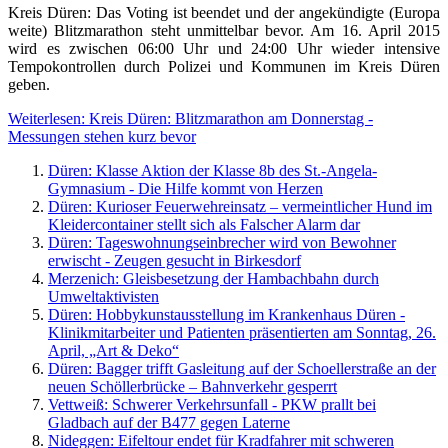
Kreis Düren: Das Voting ist beendet und der angekündigte (Europa
weite) Blitzmarathon steht unmittelbar bevor. Am 16. April 2015
wird es zwischen 06:00 Uhr und 24:00 Uhr wieder intensive
Tempokontrollen durch Polizei und Kommunen im Kreis Düren
geben.
Weiterlesen: Kreis Düren: Blitzmarathon am Donnerstag -
Messungen stehen kurz bevor
Düren: Klasse Aktion der Klasse 8b des St.-Angela-
Gymnasium - Die Hilfe kommt von Herzen
Düren: Kurioser Feuerwehreinsatz – vermeintlicher Hund im
Kleidercontainer stellt sich als Falscher Alarm dar
Düren: Tageswohnungseinbrecher wird von Bewohner
erwischt - Zeugen gesucht in Birkesdorf
Merzenich: Gleisbesetzung der Hambachbahn durch
Umweltaktivisten
Düren: Hobbykunstausstellung im Krankenhaus Düren -
Klinikmitarbeiter und Patienten präsentierten am Sonntag, 26.
April, „Art & Deko“
Düren: Bagger trifft Gasleitung auf der Schoellerstraße an der
neuen Schöllerbrücke – Bahnverkehr gesperrt
Vettweiß: Schwerer Verkehrsunfall - PKW prallt bei
Gladbach auf der B477 gegen Laterne
Nideggen: Eifeltour endet für Kradfahrer mit schweren