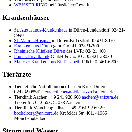
WEISSER RING
bei häuslicher Gewalt
Krankenhäuser
St. Augustinus-Krankenhaus
in Düren-Lendersdorf: 02421-
5990
St. Marien-Hospital
in Düren-Birkesdorf: 02421-8050
Krankenhaus Düren
gem. GmbH: 02421-300
Rheinische Kliniken Düren
des LVR: 02421-400
Paulus-Privatklinik
GmbH & Co. KG: 02421-28030
Malteser Krankenhaus St. Elisabeth
Jülich: 02461-6200
Tierärzte
Tierärztliche Notfallnummer für den Kreis Düren:
02423/908541
tieraerztlicher-notdienst-kreisdueren.de
Tierklinik Aachen +49 241 928 660
aachen@anicura.de
Trierer Str. 652-658, 52078 Aachen
Tierklinik Mönchengladbach +49 2161 92 60 20
boekelberg@anicura.de
Krefelder Str. 461, 41066
Mönchengladbach
Strom und Wasser