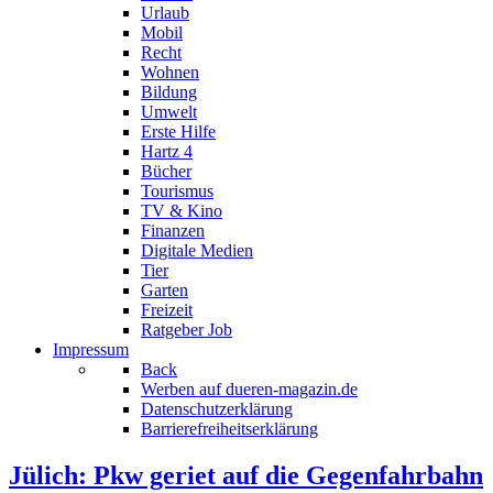
Urlaub
Mobil
Recht
Wohnen
Bildung
Umwelt
Erste Hilfe
Hartz 4
Bücher
Tourismus
TV & Kino
Finanzen
Digitale Medien
Tier
Garten
Freizeit
Ratgeber Job
Impressum
Back
Werben auf dueren-magazin.de
Datenschutzerklärung
Barrierefreiheitserklärung
Jülich: Pkw geriet auf die Gegenfahrbahn