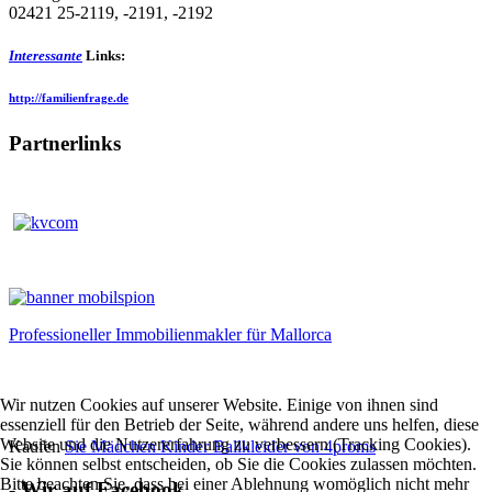
02421 25-2119, -2191, -2192
Interessante
Links:
http://familienfrage.de
Partnerlinks
Professioneller Immobilienmakler für Mallorca
Wir nutzen Cookies auf unserer Website. Einige von ihnen sind
essenziell für den Betrieb der Seite, während andere uns helfen, diese
Website und die Nutzererfahrung zu verbessern (Tracking Cookies).
Kaufen
Sie Mädchen Kinder Ballkleider von 4proms
Sie können selbst entscheiden, ob Sie die Cookies zulassen möchten.
Bitte beachten Sie, dass bei einer Ablehnung womöglich nicht mehr
- Wir auf Facebook