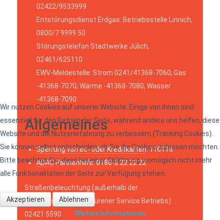
02422/9533999
Entstörungsdienst Erdgas: Betriebsstelle Linnich,
0800/7 9999 50
Störungstelefon Stadtwerke Jülich,
02461/625110
EWV-Meldestelle: Strom 0241/41368-7060; Gas
-41368-7070; Wärme -41368-7080; Wasser
-41368-7090
Wir nutzen Cookies auf unserer Website. Einige von ihnen sind
Allgemeines
essenziell für den Betrieb der Seite, während andere uns helfen, diese
Website und die Nutzererfahrung zu verbessern (Tracking Cookies).
Sie können selbst entscheiden, ob Sie die Cookies zulassen möchten.
Sperrung von ec- oder Kreditkarten
: 116116
Bitte beachten Sie, dass bei einer Ablehnung womöglich nicht mehr
ADAC
Pannenhilfe: 0180-2 22 22 22
alle Funktionalitäten der Seite zur Verfügung stehen.
Straßenbeleuchtung (außerhalb der
Akzeptieren
Ablehnen
Öffnungszeiten des Dürener Service Betriebs):
Weitere Informationen
02421 5590