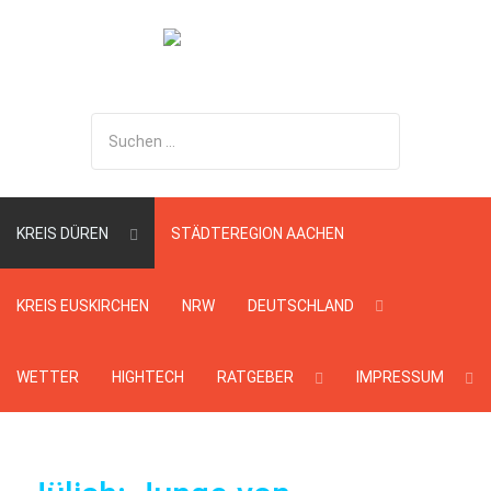
Suchen
...
KREIS DÜREN
STÄDTEREGION AACHEN
KREIS EUSKIRCHEN
NRW
DEUTSCHLAND
WETTER
HIGHTECH
RATGEBER
IMPRESSUM