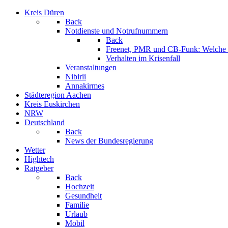
Kreis Düren
Back
Notdienste und Notrufnummern
Back
Freenet, PMR und CB-Funk: Welche K
Verhalten im Krisenfall
Veranstaltungen
Nibirii
Annakirmes
Städteregion Aachen
Kreis Euskirchen
NRW
Deutschland
Back
News der Bundesregierung
Wetter
Hightech
Ratgeber
Back
Hochzeit
Gesundheit
Familie
Urlaub
Mobil