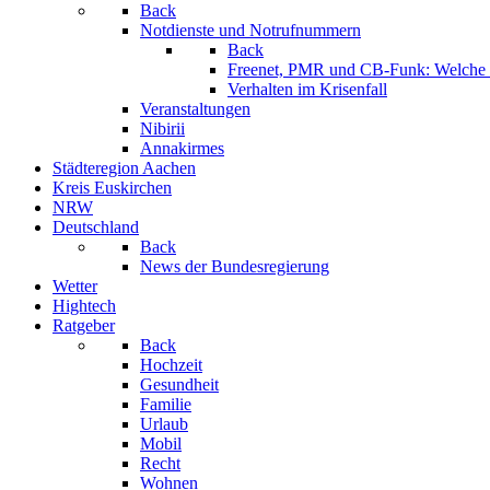
Back
Notdienste und Notrufnummern
Back
Freenet, PMR und CB-Funk: Welche K
Verhalten im Krisenfall
Veranstaltungen
Nibirii
Annakirmes
Städteregion Aachen
Kreis Euskirchen
NRW
Deutschland
Back
News der Bundesregierung
Wetter
Hightech
Ratgeber
Back
Hochzeit
Gesundheit
Familie
Urlaub
Mobil
Recht
Wohnen