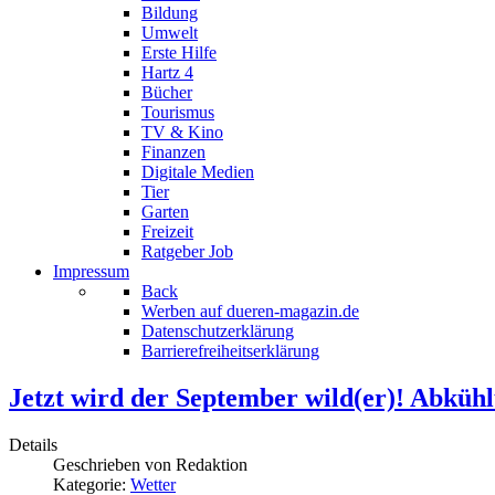
Bildung
Umwelt
Erste Hilfe
Hartz 4
Bücher
Tourismus
TV & Kino
Finanzen
Digitale Medien
Tier
Garten
Freizeit
Ratgeber Job
Impressum
Back
Werben auf dueren-magazin.de
Datenschutzerklärung
Barrierefreiheitserklärung
Jetzt wird der September wild(er)! Abküh
Details
Geschrieben von
Redaktion
Kategorie:
Wetter