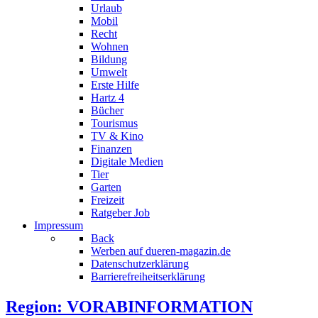
Urlaub
Mobil
Recht
Wohnen
Bildung
Umwelt
Erste Hilfe
Hartz 4
Bücher
Tourismus
TV & Kino
Finanzen
Digitale Medien
Tier
Garten
Freizeit
Ratgeber Job
Impressum
Back
Werben auf dueren-magazin.de
Datenschutzerklärung
Barrierefreiheitserklärung
Region: VORABINFORMATION