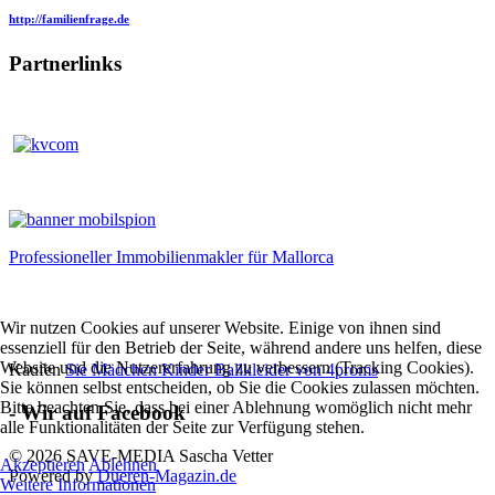
http://familienfrage.de
Partnerlinks
Professioneller Immobilienmakler für Mallorca
Wir nutzen Cookies auf unserer Website. Einige von ihnen sind
essenziell für den Betrieb der Seite, während andere uns helfen, diese
Website und die Nutzererfahrung zu verbessern (Tracking Cookies).
Kaufen
Sie Mädchen Kinder Ballkleider von 4proms
Sie können selbst entscheiden, ob Sie die Cookies zulassen möchten.
Bitte beachten Sie, dass bei einer Ablehnung womöglich nicht mehr
- Wir auf Facebook
alle Funktionalitäten der Seite zur Verfügung stehen.
© 2026 SAVE-MEDIA Sascha Vetter
Akzeptieren
Ablehnen
Powered by
Dueren-Magazin.de
Weitere Informationen