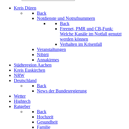
Kreis Düren
Back
Notdienste und Notrufnummern
Back
Freenet, PMR und CB-Funk:
Welche Kanäle im Notfall genutzt
werden können
Verhalten im Krisenfall
Veranstaltungen
Nibirii
Annakirmes
Städteregion Aachen
Kreis Euskirchen
NRW
Deutschland
Back
News der Bundesregierung
Wetter
Hightech
Ratgeber
Back
Hochzeit
Gesundheit
Familie