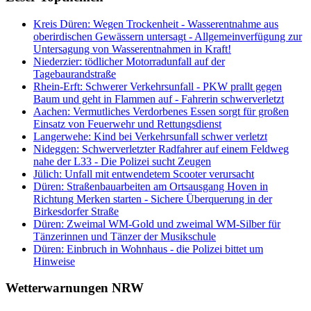
Kreis Düren: Wegen Trockenheit - Wasserentnahme aus
oberirdischen Gewässern untersagt - Allgemeinverfügung zur
Untersagung von Wasserentnahmen in Kraft!
Niederzier: tödlicher Motorradunfall auf der
Tagebaurandstraße
Rhein-Erft: Schwerer Verkehrsunfall - PKW prallt gegen
Baum und geht in Flammen auf - Fahrerin schwerverletzt
Aachen: Vermutliches Verdorbenes Essen sorgt für großen
Einsatz von Feuerwehr und Rettungsdienst
Langerwehe: Kind bei Verkehrsunfall schwer verletzt
Nideggen: Schwerverletzter Radfahrer auf einem Feldweg
nahe der L33 - Die Polizei sucht Zeugen
Jülich: Unfall mit entwendetem Scooter verursacht
Düren: Straßenbauarbeiten am Ortsausgang Hoven in
Richtung Merken starten - Sichere Überquerung in der
Birkesdorfer Straße
Düren: Zweimal WM-Gold und zweimal WM-Silber für
Tänzerinnen und Tänzer der Musikschule
Düren: Einbruch in Wohnhaus - die Polizei bittet um
Hinweise
Wetterwarnungen NRW