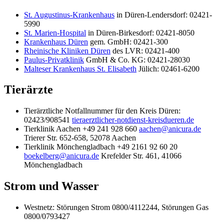
St. Augustinus-Krankenhaus
in Düren-Lendersdorf: 02421-
5990
St. Marien-Hospital
in Düren-Birkesdorf: 02421-8050
Krankenhaus Düren
gem. GmbH: 02421-300
Rheinische Kliniken Düren
des LVR: 02421-400
Paulus-Privatklinik
GmbH & Co. KG: 02421-28030
Malteser Krankenhaus St. Elisabeth
Jülich: 02461-6200
Tierärzte
Tierärztliche Notfallnummer für den Kreis Düren:
02423/908541
tieraerztlicher-notdienst-kreisdueren.de
Tierklinik Aachen +49 241 928 660
aachen@anicura.de
Trierer Str. 652-658, 52078 Aachen
Tierklinik Mönchengladbach +49 2161 92 60 20
boekelberg@anicura.de
Krefelder Str. 461, 41066
Mönchengladbach
Strom und Wasser
Westnetz: Störungen Strom 0800/4112244, Störungen Gas
0800/0793427