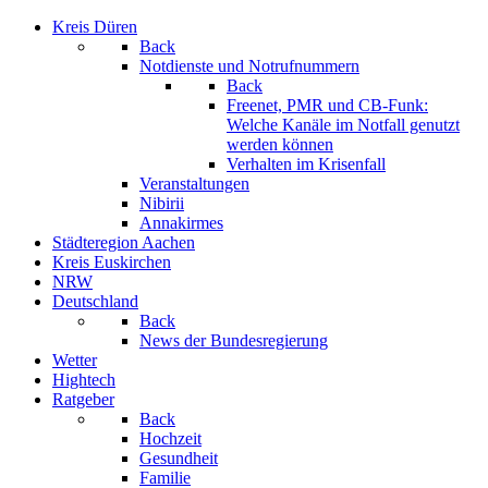
Kreis Düren
Back
Notdienste und Notrufnummern
Back
Freenet, PMR und CB-Funk:
Welche Kanäle im Notfall genutzt
werden können
Verhalten im Krisenfall
Veranstaltungen
Nibirii
Annakirmes
Städteregion Aachen
Kreis Euskirchen
NRW
Deutschland
Back
News der Bundesregierung
Wetter
Hightech
Ratgeber
Back
Hochzeit
Gesundheit
Familie