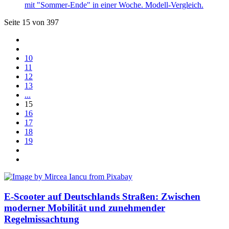
mit "Sommer-Ende" in einer Woche. Modell-Vergleich.
Seite 15 von 397
10
11
12
13
...
15
16
17
18
19
E-Scooter auf Deutschlands Straßen: Zwischen
moderner Mobilität und zunehmender
Regelmissachtung