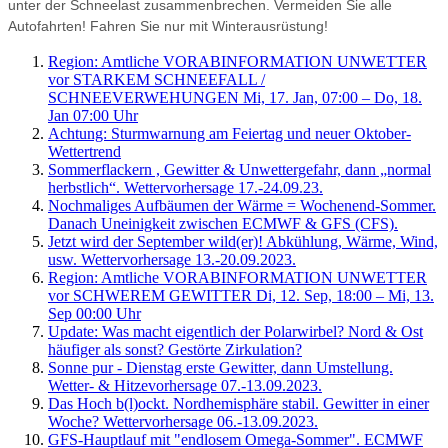
unter der Schneelast zusammenbrechen. Vermeiden Sie alle
Autofahrten! Fahren Sie nur mit Winterausrüstung!
Region: Amtliche VORABINFORMATION UNWETTER
vor STARKEM SCHNEEFALL /
SCHNEEVERWEHUNGEN Mi, 17. Jan, 07:00 – Do, 18.
Jan 07:00 Uhr
Achtung: Sturmwarnung am Feiertag und neuer Oktober-
Wettertrend
Sommerflackern , Gewitter & Unwettergefahr, dann „normal
herbstlich“. Wettervorhersage 17.-24.09.23.
Nochmaliges Aufbäumen der Wärme = Wochenend-Sommer.
Danach Uneinigkeit zwischen ECMWF & GFS (CFS).
Jetzt wird der September wild(er)! Abkühlung, Wärme, Wind,
usw. Wettervorhersage 13.-20.09.2023.
Region: Amtliche VORABINFORMATION UNWETTER
vor SCHWEREM GEWITTER Di, 12. Sep, 18:00 – Mi, 13.
Sep 00:00 Uhr
Update: Was macht eigentlich der Polarwirbel? Nord & Ost
häufiger als sonst? Gestörte Zirkulation?
Sonne pur - Dienstag erste Gewitter, dann Umstellung.
Wetter- & Hitzevorhersage 07.-13.09.2023.
Das Hoch b(l)ockt. Nordhemisphäre stabil. Gewitter in einer
Woche? Wettervorhersage 06.-13.09.2023.
GFS-Hauptlauf mit "endlosem Omega-Sommer". ECMWF