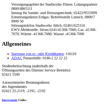
Versorgungsgebiet der Stadtwerke Düren: Leitungspartner
0800/4865111
Innung für Sanitär- und Heizungstechnik: 02422/9533999
Entstörungsdienst Erdgas: Betriebsstelle Linnich, 0800/7
9999 50
Störungstelefon Stadtwerke Jülich, 02461/625110
EWV-Meldestelle: Strom 0241/41368-7060; Gas -41368-
7070; Wärme -41368-7080; Wasser -41368-7090
Allgemeines
Sperrung von ec- oder Kreditkarten
: 116116
ADAC
Pannenhilfe: 0180-2 22 22 22
Straßenbeleuchtung (außerhalb der
Öffnungszeiten des Dürener Service Betriebs):
02421 5590
Anonymisierter Beratungsdienst
des Jugendamtes
02421 25-2119, -2191, -2192
Interessante
Links: