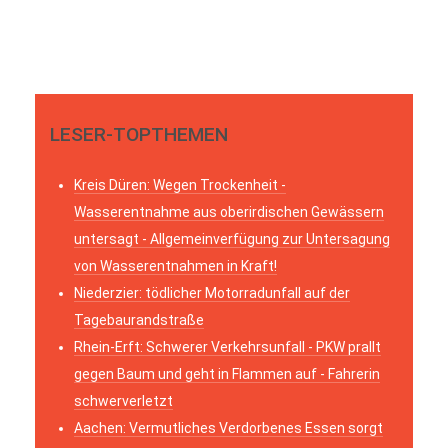
LESER-TOPTHEMEN
Kreis Düren: Wegen Trockenheit -
Wasserentnahme aus oberirdischen Gewässern
untersagt - Allgemeinverfügung zur Untersagung
von Wasserentnahmen in Kraft!
Niederzier: tödlicher Motorradunfall auf der
Tagebaurandstraße
Rhein-Erft: Schwerer Verkehrsunfall - PKW prallt
gegen Baum und geht in Flammen auf - Fahrerin
schwerverletzt
Aachen: Vermutliches Verdorbenes Essen sorgt