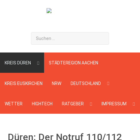
Suchen
...
KREIS DÜREN
STÄDTEREGION AACHEN
KREIS EUSKIRCHEN
NRW
DEUTSCHLAND
WETTER
HIGHTECH
RATGEBER
IMPRESSUM
Düren: Der Notruf 110/112