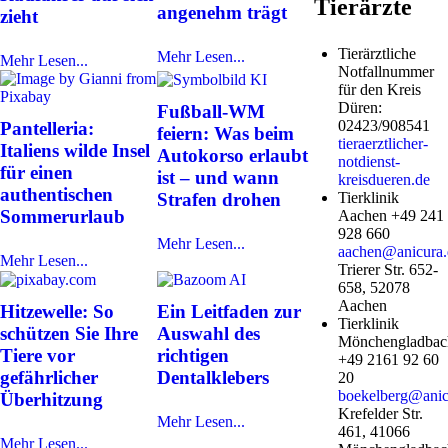
Tierärzte
angenehm trägt
zieht
Tierärztliche
Mehr Lesen...
Mehr Lesen...
Notfallnummer
für den Kreis
Düren:
Fußball-WM
02423/908541
Pantelleria:
feiern: Was beim
tieraerztlicher-
Italiens wilde Insel
Autokorso erlaubt
notdienst-
für einen
ist – und wann
kreisdueren.de
authentischen
Tierklinik
Strafen drohen
Sommerurlaub
Aachen +49 241
928 660
Mehr Lesen...
aachen@anicura.
Mehr Lesen...
Trierer Str. 652-
658, 52078
Aachen
Hitzewelle: So
Ein Leitfaden zur
Tierklinik
schützen Sie Ihre
Auswahl des
Mönchengladbac
Tiere vor
richtigen
+49 2161 92 60
gefährlicher
Dentalklebers
20
boekelberg@anic
Überhitzung
Krefelder Str.
Mehr Lesen...
461, 41066
Mehr Lesen...