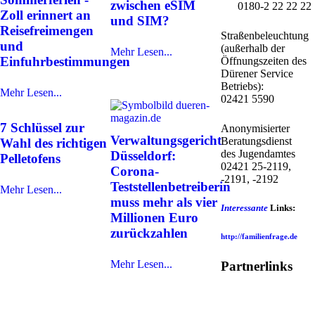
zwischen eSIM
0180-2 22 22 22
Zoll erinnert an
und SIM?
Reisefreimengen
Straßenbeleuchtung
und
(außerhalb der
Mehr Lesen...
Einfuhrbestimmungen
Öffnungszeiten des
Dürener Service
Betriebs):
Mehr Lesen...
02421 5590
7 Schlüssel zur
Anonymisierter
Verwaltungsgericht
Beratungsdienst
Wahl des richtigen
des Jugendamtes
Düsseldorf:
Pelletofens
02421 25-2119,
Corona-
-2191, -2192
Teststellenbetreiberin
Mehr Lesen...
muss mehr als vier
Interessante
Links:
Millionen Euro
zurückzahlen
http://familienfrage.de
Mehr Lesen...
Partnerlinks