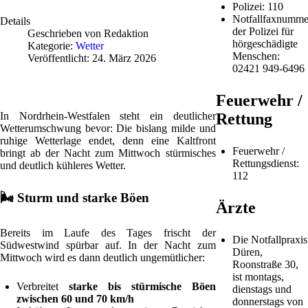
Polizei: 110
Notfallfaxnumme
Details
der Polizei für
Geschrieben von
Redaktion
hörgeschädigte
Kategorie:
Wetter
Menschen:
Veröffentlicht: 24. März 2026
02421 949-6496
Feuerwehr /
In
Nordrhein-Westfalen
steht ein deutlicher
Rettung
Wetterumschwung bevor: Die bislang milde und
ruhige Wetterlage endet, denn eine Kaltfront
Feuerwehr /
bringt ab der Nacht zum Mittwoch stürmisches
Rettungsdienst:
und deutlich kühleres Wetter.
112
🌬️
Sturm und starke Böen
Ärzte
Bereits im Laufe des Tages frischt der
Die Notfallpraxis
Südwestwind spürbar auf. In der Nacht zum
Düren,
Mittwoch wird es dann deutlich ungemütlicher:
Roonstraße 30,
ist montags,
Verbreitet
starke bis stürmische Böen
dienstags und
zwischen 60 und 70 km/h
donnerstags von