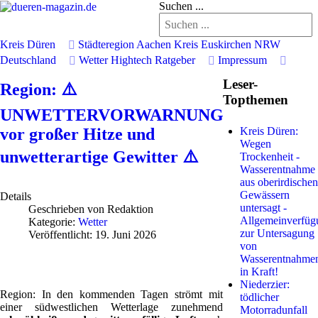
Suchen ...
Kreis Düren
Städteregion Aachen
Kreis Euskirchen
NRW
Deutschland
Wetter
Hightech
Ratgeber
Impressum
Leser-
Region: ⚠️
Topthemen
UNWETTERVORWARNUNG
vor großer Hitze und
Kreis Düren:
Wegen
unwetterartige Gewitter ⚠️
Trockenheit -
Wasserentnahme
aus oberirdischen
Gewässern
Details
untersagt -
Geschrieben von
Redaktion
Allgemeinverfüg
Kategorie:
Wetter
zur Untersagung
Veröffentlicht: 19. Juni 2026
von
Wasserentnahme
in Kraft!
Niederzier:
Region: In den kommenden Tagen strömt mit
tödlicher
einer südwestlichen Wetterlage zunehmend
Motorradunfall