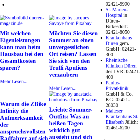
02421-5990
St. Marien-
Hospital
in
Düren-
Birkesdorf:
02421-8050
Mit welchen
Möchten Sie diesen
Krankenhaus
Eigenleistungen
Sommer an einen
Düren
gem.
kann man beim
unvergesslichen
GmbH: 02421-
Hausbau bei den
Ort reisen? Lassen
300
Gesamtkosten
Sie sich von den
Rheinische
Kliniken Düren
sparen?
Trulli Apuliens
des LVR: 02421-
verzaubern
400
Mehr Lesen...
Paulus-
Mehr Lesen...
Privatklinik
GmbH & Co.
KG: 02421-
Warum die ZBike
28030
Leichte Sommer-
Infinity die
Malteser
Outfits: Was an
Krankenhaus St.
Aufmerksamkeit
Elisabeth
Jülich:
heißen Tagen
der
02461-6200
wirklich gut
anspruchsvollsten
aussieht und sich
Radfahrer auf sich