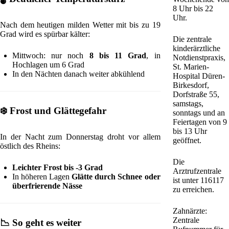
8 Uhr bis 22
Uhr.
Nach dem heutigen milden Wetter mit bis zu 19
Grad wird es spürbar kälter:
Die zentrale
kinderärztliche
Mittwoch: nur noch
8 bis 11 Grad
, in
Notdienstpraxis,
Hochlagen um 6 Grad
St. Marien-
In den Nächten danach weiter abkühlend
Hospital Düren-
Birkesdorf,
Dorfstraße 55,
samstags,
❄️
Frost und Glättegefahr
sonntags und an
Feiertagen von 9
bis 13 Uhr
In der Nacht zum Donnerstag droht vor allem
geöffnet.
östlich des Rheins:
Die
Leichter Frost bis -3 Grad
Arztrufzentrale
In höheren Lagen
Glätte durch Schnee oder
ist unter 116117
überfrierende Nässe
zu erreichen.
Zahnärzte:
Zentrale
📉
So geht es weiter