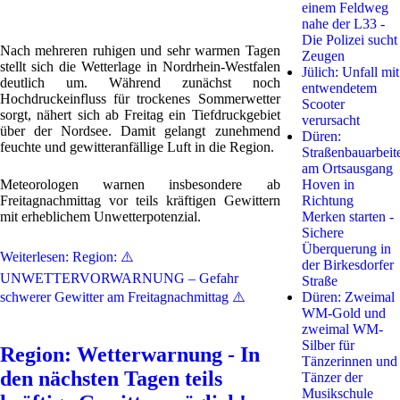
einem Feldweg
nahe der L33 -
Die Polizei sucht
Nach mehreren ruhigen und sehr warmen Tagen
Zeugen
stellt sich die Wetterlage in Nordrhein-Westfalen
Jülich: Unfall mit
deutlich um. Während zunächst noch
entwendetem
Hochdruckeinfluss für trockenes Sommerwetter
Scooter
sorgt, nähert sich ab Freitag ein Tiefdruckgebiet
verursacht
über der Nordsee. Damit gelangt zunehmend
Düren:
feuchte und gewitteranfällige Luft in die Region.
Straßenbauarbeit
am Ortsausgang
Meteorologen warnen insbesondere ab
Hoven in
Freitagnachmittag vor teils kräftigen Gewittern
Richtung
mit erheblichem Unwetterpotenzial.
Merken starten -
Sichere
Überquerung in
Weiterlesen: Region: ⚠️
der Birkesdorfer
UNWETTERVORWARNUNG – Gefahr
Straße
schwerer Gewitter am Freitagnachmittag ⚠️
Düren: Zweimal
WM-Gold und
zweimal WM-
Silber für
Region: Wetterwarnung - In
Tänzerinnen und
den nächsten Tagen teils
Tänzer der
Musikschule