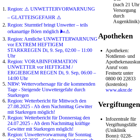
(nach 21 Uhr
Region: ⚠️ UNWETTERVORWARNUNG
Versorgung
durch
– GLATTEISGEFAHR ⚠️
Augenklinik)
Region: Sturmtief bringt Unwetter – teils
orkanartige Böen möglich 🌬️⚠️
Apotheken
Region: Amtliche UNWETTERWARNUNG
vor EXTREM HEFTIGEM
STARKREGEN Di, 9. Sep, 02:00 – 11:00
Apotheken:
Uhr
Notdienst- und
Region: VORABINFORMATION
Apothekenauskun
UNWETTER vor HEFTIGEM /
Anruf vom
ERGIEBIGEM REGEN Di, 9. Sep, 06:00 –
Festnetz unter
14:00 Uhr
0800 00 22833
NRW: Wettervorhersage für die kommenden
(kostenlos)
Tage - Steigende Unwettergefahr durch
www.aknr.de
Starkregen
Region: Wetterbericht für Mittwoch den
Vergiftungen
27.08.2025 - Ab dem Nachmittag Gewitter
mit Starkregen möglich!
Region: Wetterbericht für Donnerstag den
Infozentrale für
24.07.2025 - Ab dem Nachmittag kräftige
Vergiftungsfälle
Gewitter mit Starkregen möglich!
(Uniklinik
Region: Unwettervorwarnung für Sonntag
Bonn): 0228-