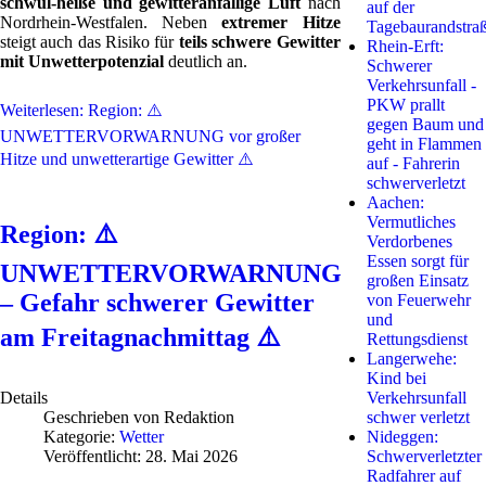
schwül-heiße und gewitteranfällige Luft
nach
auf der
Nordrhein-Westfalen. Neben
extremer Hitze
Tagebaurandstra
steigt auch das Risiko für
teils schwere Gewitter
Rhein-Erft:
mit Unwetterpotenzial
deutlich an.
Schwerer
Verkehrsunfall -
PKW prallt
Weiterlesen: Region: ⚠️
gegen Baum und
UNWETTERVORWARNUNG vor großer
geht in Flammen
Hitze und unwetterartige Gewitter ⚠️
auf - Fahrerin
schwerverletzt
Aachen:
Vermutliches
Region: ⚠️
Verdorbenes
Essen sorgt für
UNWETTERVORWARNUNG
großen Einsatz
– Gefahr schwerer Gewitter
von Feuerwehr
und
am Freitagnachmittag ⚠️
Rettungsdienst
Langerwehe:
Kind bei
Details
Verkehrsunfall
Geschrieben von
Redaktion
schwer verletzt
Kategorie:
Wetter
Nideggen:
Veröffentlicht: 28. Mai 2026
Schwerverletzter
Radfahrer auf