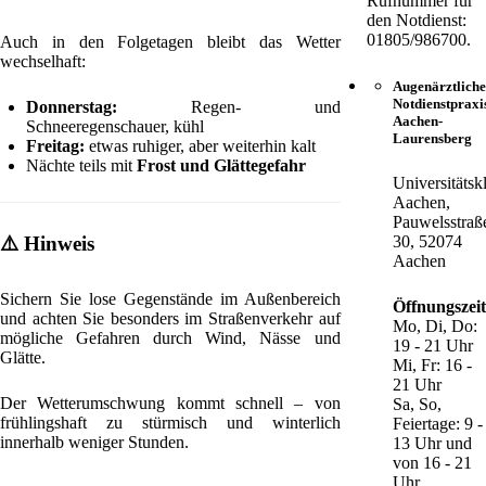
Rufnummer für
den Notdienst:
01805/986700.
Auch in den Folgetagen bleibt das Wetter
wechselhaft:
Augenärztliche
Notdienstpraxi
Donnerstag:
Regen- und
Aachen-
Schneeregenschauer, kühl
Laurensberg
Freitag:
etwas ruhiger, aber weiterhin kalt
Nächte teils mit
Frost und Glättegefahr
Universitätsk
Aachen,
Pauwelsstraß
⚠️
Hinweis
30, 52074
Aachen
Sichern Sie lose Gegenstände im Außenbereich
Öffnungszei
und achten Sie besonders im Straßenverkehr auf
Mo, Di, Do:
mögliche Gefahren durch Wind, Nässe und
19 - 21 Uhr
Glätte.
Mi, Fr: 16 -
21 Uhr
Der Wetterumschwung kommt schnell – von
Sa, So,
frühlingshaft zu stürmisch und winterlich
Feiertage: 9 -
innerhalb weniger Stunden.
13 Uhr und
von 16 - 21
Uhr