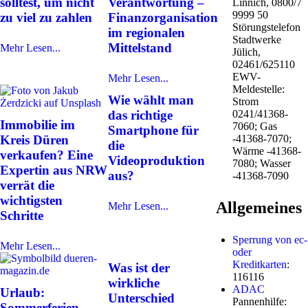
solltest, um nicht
Verantwortung –
Linnich, 0800/7
9999 50
zu viel zu zahlen
Finanzorganisation
Störungstelefon
im regionalen
Stadtwerke
Mittelstand
Mehr Lesen...
Jülich,
02461/625110
EWV-
Mehr Lesen...
Meldestelle:
Wie wählt man
Strom
das richtige
0241/41368-
Immobilie im
7060; Gas
Smartphone für
Kreis Düren
-41368-7070;
die
Wärme -41368-
verkaufen? Eine
Videoproduktion
7080; Wasser
Expertin aus NRW
aus?
-41368-7090
verrät die
wichtigsten
Allgemeines
Mehr Lesen...
Schritte
Sperrung von ec-
Mehr Lesen...
oder
Kreditkarten
:
Was ist der
116116
wirkliche
ADAC
Urlaub:
Unterschied
Pannenhilfe:
Sommerferien -