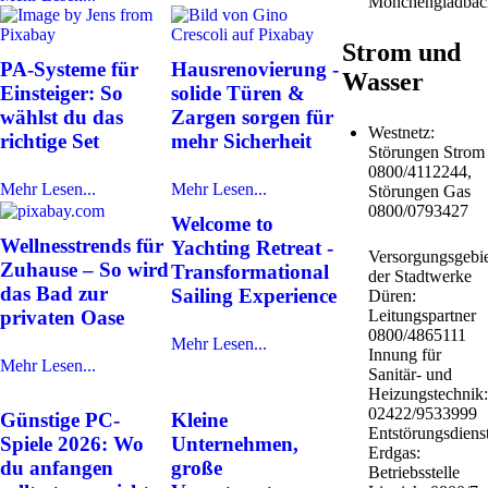
Mönchengladbac
Strom und
PA-Systeme für
Hausrenovierung -
Wasser
Einsteiger: So
solide Türen &
wählst du das
Zargen sorgen für
Westnetz:
richtige Set
mehr Sicherheit
Störungen Strom
0800/4112244,
Mehr Lesen...
Mehr Lesen...
Störungen Gas
0800/0793427
Welcome to
Wellnesstrends für
Yachting Retreat -
Versorgungsgebie
Zuhause – So wird
Transformational
der Stadtwerke
das Bad zur
Sailing Experience
Düren:
privaten Oase
Leitungspartner
0800/4865111
Mehr Lesen...
Innung für
Mehr Lesen...
Sanitär- und
Heizungstechnik:
02422/9533999
Günstige PC-
Kleine
Entstörungsdiens
Spiele 2026: Wo
Unternehmen,
Erdgas:
du anfangen
große
Betriebsstelle