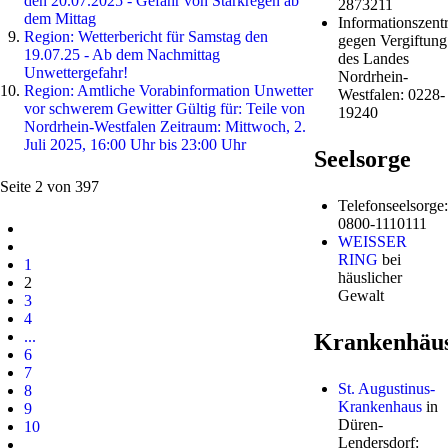
den 20.07.2025 - Gefahr von Starkregen ab
2873211
dem Mittag
Informationszentr
Region: Wetterbericht für Samstag den
gegen Vergiftung
19.07.25 - Ab dem Nachmittag
des Landes
Unwettergefahr!
Nordrhein-
Region: Amtliche Vorabinformation Unwetter
Westfalen: 0228-
vor schwerem Gewitter Gültig für: Teile von
19240
Nordrhein-Westfalen Zeitraum: Mittwoch, 2.
Juli 2025, 16:00 Uhr bis 23:00 Uhr
Seelsorge
Seite 2 von 397
Telefonseelsorge:
0800-1110111
WEISSER
RING
bei
1
häuslicher
2
Gewalt
3
4
...
Krankenhäu
6
7
St. Augustinus-
8
Krankenhaus
in
9
Düren-
10
Lendersdorf: