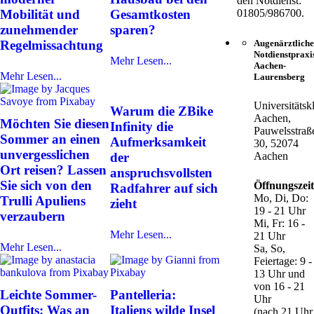
den Notdienst:
Mobilität und
Gesamtkosten
01805/986700.
zunehmender
sparen?
Regelmissachtung
Augenärztliche
Notdienstpraxi
Mehr Lesen...
Aachen-
Mehr Lesen...
Laurensberg
Universitätsk
Warum die ZBike
Aachen,
Möchten Sie diesen
Infinity die
Pauwelsstraß
Sommer an einen
Aufmerksamkeit
30, 52074
unvergesslichen
der
Aachen
Ort reisen? Lassen
anspruchsvollsten
Sie sich von den
Öffnungszei
Radfahrer auf sich
Mo, Di, Do:
Trulli Apuliens
zieht
19 - 21 Uhr
verzaubern
Mi, Fr: 16 -
Mehr Lesen...
21 Uhr
Mehr Lesen...
Sa, So,
Feiertage: 9 -
13 Uhr und
von 16 - 21
Leichte Sommer-
Pantelleria:
Uhr
Outfits: Was an
Italiens wilde Insel
(nach 21 Uhr