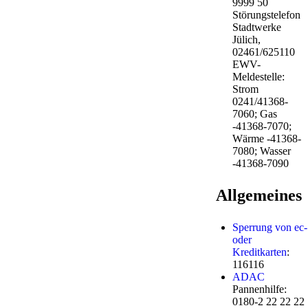
9999 50
Störungstelefon
Stadtwerke
Jülich,
02461/625110
EWV-
Meldestelle:
Strom
0241/41368-
7060; Gas
-41368-7070;
Wärme -41368-
7080; Wasser
-41368-7090
Allgemeines
Sperrung von ec-
oder
Kreditkarten
:
116116
ADAC
Pannenhilfe:
0180-2 22 22 22