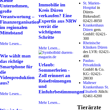
Kleine
St. Marien-
Immobilie im
Unternehmen,
Hospital
in
Kreis Düren
große
Düren-
verkaufen? Eine
Verantwortung –
Birkesdorf:
Expertin aus NRW
02421-8050
Finanzorganisation
Krankenhaus
verrät die
im regionalen
Düren
gem.
wichtigsten
Mittelstand
GmbH: 02421-
Schritte
300
Rheinische
Mehr Lesen...
Kliniken Düren
Mehr Lesen...
des LVR: 02421-
Wie wählt man
400
Paulus-
das richtige
Urlaub:
Privatklinik
Smartphone für
GmbH & Co.
Sommerferien -
die
KG: 02421-
Zoll erinnert an
Videoproduktion
28030
Reisefreimengen
aus?
Malteser
und
Krankenhaus St.
Einfuhrbestimmungen
Elisabeth
Jülich:
Mehr Lesen...
02461-6200
Mehr Lesen...
Tierärzte