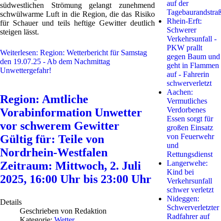
auf der
südwestlichen Strömung gelangt zunehmend
Tagebaurandstra
schwülwarme Luft in die Region, die das Risiko
Rhein-Erft:
für Schauer und teils heftige Gewitter deutlich
Schwerer
steigen lässt.
Verkehrsunfall -
PKW prallt
Weiterlesen: Region: Wetterbericht für Samstag
gegen Baum und
den 19.07.25 - Ab dem Nachmittag
geht in Flammen
Unwettergefahr!
auf - Fahrerin
schwerverletzt
Aachen:
Region: Amtliche
Vermutliches
Verdorbenes
Vorabinformation Unwetter
Essen sorgt für
vor schwerem Gewitter
großen Einsatz
von Feuerwehr
Gültig für: Teile von
und
Nordrhein-Westfalen
Rettungsdienst
Langerwehe:
Zeitraum: Mittwoch, 2. Juli
Kind bei
2025, 16:00 Uhr bis 23:00 Uhr
Verkehrsunfall
schwer verletzt
Nideggen:
Details
Schwerverletzter
Geschrieben von
Redaktion
Radfahrer auf
Kategorie:
Wetter