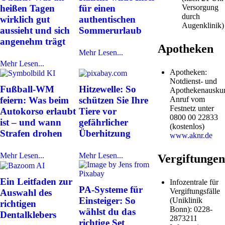
heißen Tagen
für einen
Versorgung
durch
wirklich gut
authentischen
Augenklinik)
aussieht und sich
Sommerurlaub
angenehm trägt
Apotheken
Mehr Lesen...
Mehr Lesen...
Apotheken:
Notdienst- und
Fußball-WM
Hitzewelle: So
Apothekenauskun
Anruf vom
feiern: Was beim
schützen Sie Ihre
Festnetz unter
Autokorso erlaubt
Tiere vor
0800 00 22833
ist – und wann
gefährlicher
(kostenlos)
Strafen drohen
Überhitzung
www.aknr.de
Mehr Lesen...
Mehr Lesen...
Vergiftungen
Ein Leitfaden zur
Infozentrale für
PA-Systeme für
Vergiftungsfälle
Auswahl des
Einsteiger: So
(Uniklinik
richtigen
Bonn): 0228-
wählst du das
Dentalklebers
2873211
richtige Set