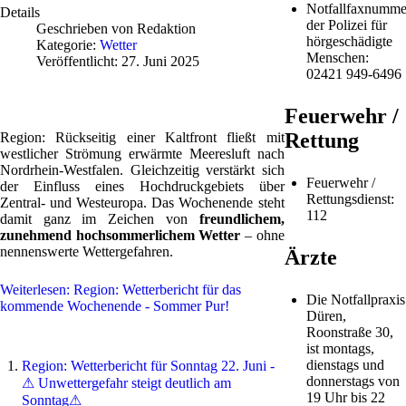
Notfallfaxnumme
Details
der Polizei für
Geschrieben von
Redaktion
hörgeschädigte
Kategorie:
Wetter
Menschen:
Veröffentlicht: 27. Juni 2025
02421 949-6496
Feuerwehr /
Rettung
Region: Rückseitig einer Kaltfront fließt mit
westlicher Strömung erwärmte Meeresluft nach
Nordrhein-Westfalen. Gleichzeitig verstärkt sich
Feuerwehr /
der Einfluss eines Hochdruckgebiets über
Rettungsdienst:
Zentral- und Westeuropa. Das Wochenende steht
112
damit ganz im Zeichen von
freundlichem,
zunehmend hochsommerlichem Wetter
– ohne
nennenswerte Wettergefahren.
Ärzte
Weiterlesen: Region: Wetterbericht für das
Die Notfallpraxis
kommende Wochenende - Sommer Pur!
Düren,
Roonstraße 30,
ist montags,
dienstags und
Region: Wetterbericht für Sonntag 22. Juni -
donnerstags von
⚠ Unwettergefahr steigt deutlich am
19 Uhr bis 22
Sonntag⚠