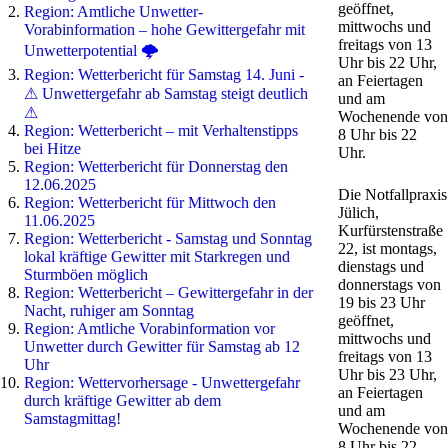
geöffnet,
Region: Amtliche Unwetter-
mittwochs und
Vorabinformation – hohe Gewittergefahr mit
freitags von 13
Unwetterpotential 🌩️
Uhr bis 22 Uhr,
Region: Wetterbericht für Samstag 14. Juni -
an Feiertagen
⚠ Unwettergefahr ab Samstag steigt deutlich
und am
⚠
Wochenende von
Region: Wetterbericht – mit Verhaltenstipps
8 Uhr bis 22
bei Hitze
Uhr.
Region: Wetterbericht für Donnerstag den
12.06.2025
Die Notfallpraxis
Region: Wetterbericht für Mittwoch den
Jülich,
11.06.2025
Kurfürstenstraße
Region: Wetterbericht - Samstag und Sonntag
22, ist montags,
lokal kräftige Gewitter mit Starkregen und
dienstags und
Sturmböen möglich
donnerstags von
Region: Wetterbericht – Gewittergefahr in der
19 bis 23 Uhr
Nacht, ruhiger am Sonntag
geöffnet,
Region: Amtliche Vorabinformation vor
mittwochs und
Unwetter durch Gewitter für Samstag ab 12
freitags von 13
Uhr
Uhr bis 23 Uhr,
Region: Wettervorhersage - Unwettergefahr
an Feiertagen
durch kräftige Gewitter ab dem
und am
Samstagmittag!
Wochenende von
8 Uhr bis 22