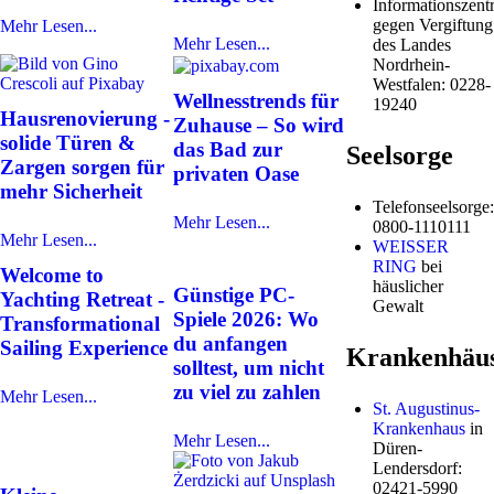
Informationszentr
gegen Vergiftung
Mehr Lesen...
Mehr Lesen...
des Landes
Nordrhein-
Westfalen: 0228-
Wellnesstrends für
19240
Hausrenovierung -
Zuhause – So wird
solide Türen &
das Bad zur
Seelsorge
Zargen sorgen für
privaten Oase
mehr Sicherheit
Telefonseelsorge:
Mehr Lesen...
0800-1110111
Mehr Lesen...
WEISSER
RING
bei
Welcome to
häuslicher
Günstige PC-
Yachting Retreat -
Gewalt
Spiele 2026: Wo
Transformational
du anfangen
Sailing Experience
Krankenhäu
solltest, um nicht
zu viel zu zahlen
Mehr Lesen...
St. Augustinus-
Krankenhaus
in
Mehr Lesen...
Düren-
Lendersdorf:
02421-5990