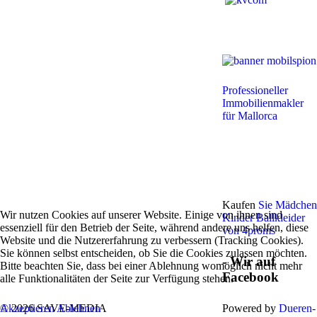
Professioneller
Immobilienmakler
für Mallorca
Kaufen
Sie Mädchen
Wir nutzen Cookies auf unserer Website. Einige von ihnen sind
Kinder Ballkleider
essenziell für den Betrieb der Seite, während andere uns helfen, diese
von 4proms
Website und die Nutzererfahrung zu verbessern (Tracking Cookies).
Sie können selbst entscheiden, ob Sie die Cookies zulassen möchten.
- Wir auf
Bitte beachten Sie, dass bei einer Ablehnung womöglich nicht mehr
Facebook
alle Funktionalitäten der Seite zur Verfügung stehen.
© 2026 SAVE-MEDIA
Powered by
Dueren-
Akzeptieren
Ablehnen