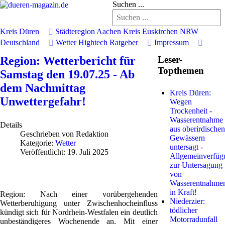
Suchen ...
Kreis Düren
Städteregion Aachen
Kreis Euskirchen
NRW
Deutschland
Wetter
Hightech
Ratgeber
Impressum
Region: Wetterbericht für
Leser-
Topthemen
Samstag den 19.07.25 - Ab
dem Nachmittag
Kreis Düren:
Unwettergefahr!
Wegen
Trockenheit -
Wasserentnahme
Details
aus oberirdischen
Geschrieben von
Redaktion
Gewässern
Kategorie:
Wetter
untersagt -
Veröffentlicht: 19. Juli 2025
Allgemeinverfüg
zur Untersagung
von
Wasserentnahme
in Kraft!
Region: Nach einer vorübergehenden
Niederzier:
Wetterberuhigung unter Zwischenhocheinfluss
tödlicher
kündigt sich für Nordrhein-Westfalen ein deutlich
Motorradunfall
unbeständigeres Wochenende an. Mit einer