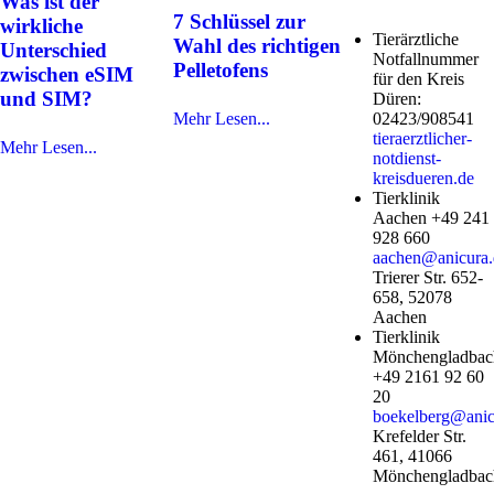
Was ist der
7 Schlüssel zur
wirkliche
Tierärztliche
Wahl des richtigen
Unterschied
Notfallnummer
Pelletofens
zwischen eSIM
für den Kreis
und SIM?
Düren:
02423/908541
Mehr Lesen...
tieraerztlicher-
Mehr Lesen...
notdienst-
kreisdueren.de
Tierklinik
Aachen +49 241
928 660
aachen@anicura.
Trierer Str. 652-
658, 52078
Aachen
Tierklinik
Mönchengladbac
+49 2161 92 60
20
boekelberg@anic
Krefelder Str.
461, 41066
Mönchengladbac