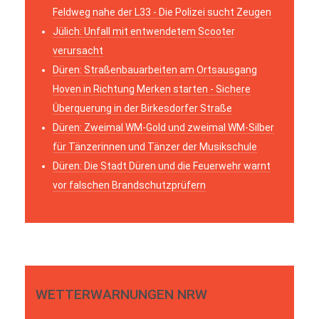
Feldweg nahe der L33 - Die Polizei sucht Zeugen
Jülich: Unfall mit entwendetem Scooter
verursacht
Düren: Straßenbauarbeiten am Ortsausgang
Hoven in Richtung Merken starten - Sichere
Überquerung in der Birkesdorfer Straße
Düren: Zweimal WM-Gold und zweimal WM-Silber
für Tänzerinnen und Tänzer der Musikschule
Düren: Die Stadt Düren und die Feuerwehr warnt
vor falschen Brandschutzprüfern
WETTERWARNUNGEN NRW