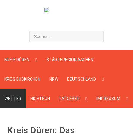
Suchen
...
KREIS DÜREN
STÄDTEREGION AACHEN
KREIS EUSKIRCHEN
NRW
DEUTSCHLAND
WETTER
HIGHTECH
RATGEBER
IMPRESSUM
Kreis Düren: Das