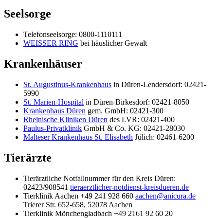
Seelsorge
Telefonseelsorge: 0800-1110111
WEISSER RING
bei häuslicher Gewalt
Krankenhäuser
St. Augustinus-Krankenhaus
in Düren-Lendersdorf: 02421-
5990
St. Marien-Hospital
in Düren-Birkesdorf: 02421-8050
Krankenhaus Düren
gem. GmbH: 02421-300
Rheinische Kliniken Düren
des LVR: 02421-400
Paulus-Privatklinik
GmbH & Co. KG: 02421-28030
Malteser Krankenhaus St. Elisabeth
Jülich: 02461-6200
Tierärzte
Tierärztliche Notfallnummer für den Kreis Düren:
02423/908541
tieraerztlicher-notdienst-kreisdueren.de
Tierklinik Aachen +49 241 928 660
aachen@anicura.de
Trierer Str. 652-658, 52078 Aachen
Tierklinik Mönchengladbach +49 2161 92 60 20