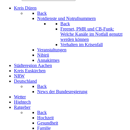
Kreis Düren
Back
Notdienste und Notrufnummern
Back
Freenet, PMR und CB-Funk:
Welche Kanäle im Notfall genutzt
werden können
Verhalten im Krisenfall
Veranstaltungen
Nibirii
Annakirmes
Städteregion Aachen
Kreis Euskirchen
NRW
Deutschland
Back
News der Bundesregierung
Wetter
Hightech
Ratgeber
Back
Hochzeit
Gesundheit
Familie