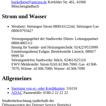
boekelberg@anicura.de
Krefelder Str. 461, 41066
Mönchengladbach
Strom und Wasser
Westnetz: Störungen Strom 0800/4112244, Störungen Gas
0800/0793427
Versorgungsgebiet der Stadtwerke Düren: Leitungspartner
0800/4865111
Innung für Sanitär- und Heizungstechnik: 02422/9533999
Entstörungsdienst Erdgas: Betriebsstelle Linnich, 0800/7
9999 50
Störungstelefon Stadtwerke Jülich, 02461/625110
EWV-Meldestelle: Strom 0241/41368-7060; Gas -41368-
7070; Wärme -41368-7080; Wasser -41368-7090
Allgemeines
Sperrung von ec- oder Kreditkarten
: 116116
ADAC
Pannenhilfe: 0180-2 22 22 22
Straßenbeleuchtung (außerhalb der
Öffnungszeiten des Dürener Service Betriebs):