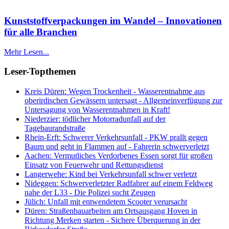
Kunststoffverpackungen im Wandel – Innovationen
für alle Branchen
Mehr Lesen...
Leser-Topthemen
Kreis Düren: Wegen Trockenheit - Wasserentnahme aus
oberirdischen Gewässern untersagt - Allgemeinverfügung zur
Untersagung von Wasserentnahmen in Kraft!
Niederzier: tödlicher Motorradunfall auf der
Tagebaurandstraße
Rhein-Erft: Schwerer Verkehrsunfall - PKW prallt gegen
Baum und geht in Flammen auf - Fahrerin schwerverletzt
Aachen: Vermutliches Verdorbenes Essen sorgt für großen
Einsatz von Feuerwehr und Rettungsdienst
Langerwehe: Kind bei Verkehrsunfall schwer verletzt
Nideggen: Schwerverletzter Radfahrer auf einem Feldweg
nahe der L33 - Die Polizei sucht Zeugen
Jülich: Unfall mit entwendetem Scooter verursacht
Düren: Straßenbauarbeiten am Ortsausgang Hoven in
Richtung Merken starten - Sichere Überquerung in der