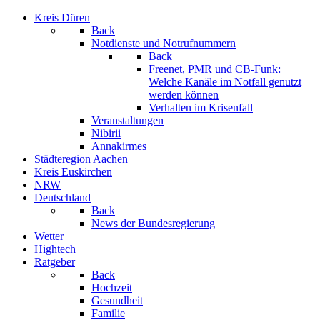
Kreis Düren
Back
Notdienste und Notrufnummern
Back
Freenet, PMR und CB-Funk:
Welche Kanäle im Notfall genutzt
werden können
Verhalten im Krisenfall
Veranstaltungen
Nibirii
Annakirmes
Städteregion Aachen
Kreis Euskirchen
NRW
Deutschland
Back
News der Bundesregierung
Wetter
Hightech
Ratgeber
Back
Hochzeit
Gesundheit
Familie