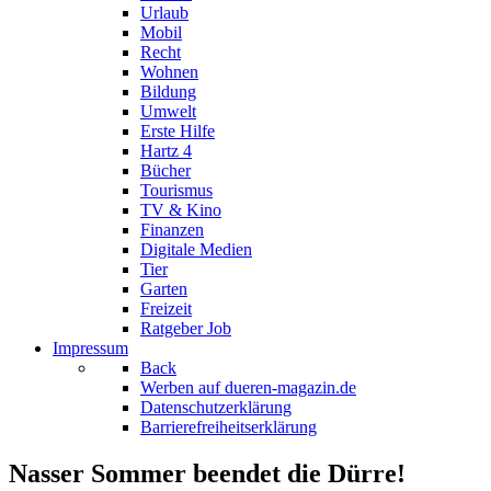
Urlaub
Mobil
Recht
Wohnen
Bildung
Umwelt
Erste Hilfe
Hartz 4
Bücher
Tourismus
TV & Kino
Finanzen
Digitale Medien
Tier
Garten
Freizeit
Ratgeber Job
Impressum
Back
Werben auf dueren-magazin.de
Datenschutzerklärung
Barrierefreiheitserklärung
Nasser Sommer beendet die Dürre!