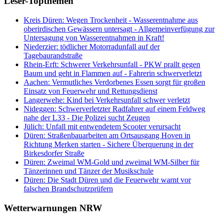
Leser-Topthemen
Kreis Düren: Wegen Trockenheit - Wasserentnahme aus
oberirdischen Gewässern untersagt - Allgemeinverfügung zur
Untersagung von Wasserentnahmen in Kraft!
Niederzier: tödlicher Motorradunfall auf der
Tagebaurandstraße
Rhein-Erft: Schwerer Verkehrsunfall - PKW prallt gegen
Baum und geht in Flammen auf - Fahrerin schwerverletzt
Aachen: Vermutliches Verdorbenes Essen sorgt für großen
Einsatz von Feuerwehr und Rettungsdienst
Langerwehe: Kind bei Verkehrsunfall schwer verletzt
Nideggen: Schwerverletzter Radfahrer auf einem Feldweg
nahe der L33 - Die Polizei sucht Zeugen
Jülich: Unfall mit entwendetem Scooter verursacht
Düren: Straßenbauarbeiten am Ortsausgang Hoven in
Richtung Merken starten - Sichere Überquerung in der
Birkesdorfer Straße
Düren: Zweimal WM-Gold und zweimal WM-Silber für
Tänzerinnen und Tänzer der Musikschule
Düren: Die Stadt Düren und die Feuerwehr warnt vor
falschen Brandschutzprüfern
Wetterwarnungen NRW