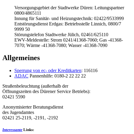
Versorgungsgebiet der Stadtwerke Düren: Leitungspartner
0800/4865111
Innung für Sanitär- und Heizungstechnik: 02422/9533999
Entstörungsdienst Erdgas: Betriebsstelle Linnich, 0800/7
9999 50
Störungstelefon Stadtwerke Jülich, 02461/625110
EWV-Meldestelle: Strom 0241/41368-7060; Gas -41368-
7070; Wärme -41368-7080; Wasser -41368-7090
Allgemeines
Sperrung von ec- oder Kreditkarten
: 116116
ADAC
Pannenhilfe: 0180-2 22 22 22
Straßenbeleuchtung (außerhalb der
Öffnungszeiten des Dürener Service Betriebs):
02421 5590
Anonymisierter Beratungsdienst
des Jugendamtes
02421 25-2119, -2191, -2192
Interessante
Links: