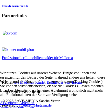
http://familienfrage.de
Partnerlinks
Professioneller Immobilienmakler für Mallorca
Wir nutzen Cookies auf unserer Website. Einige von ihnen sind
essenziell für den Betrieb der Seite, während andere uns helfen, diese
Website und die Nutzererfahrung zu verbessern (Tracking Cookies).
Kaufen
Sie Mädchen Kinder Ballkleider von 4proms
Sie können selbst entscheiden, ob Sie die Cookies zulassen möchten.
Bitte beachten Sie, dass bei einer Ablehnung womöglich nicht mehr
- Wir auf Facebook
alle Funktionalitäten der Seite zur Verfügung stehen.
© 2026 SAVE-MEDIA Sascha Vetter
Akzeptieren
Ablehnen
Powered by
Dueren-Magazin.de
Weitere Informationen