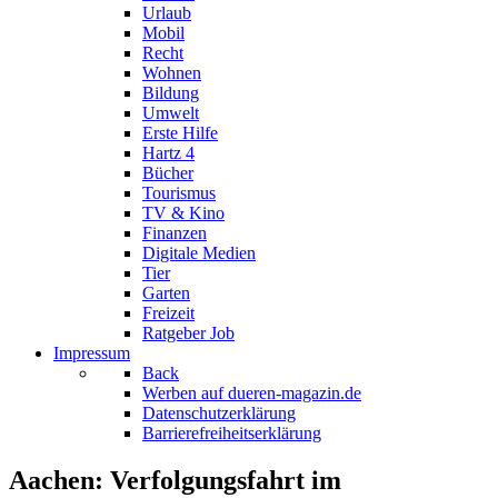
Urlaub
Mobil
Recht
Wohnen
Bildung
Umwelt
Erste Hilfe
Hartz 4
Bücher
Tourismus
TV & Kino
Finanzen
Digitale Medien
Tier
Garten
Freizeit
Ratgeber Job
Impressum
Back
Werben auf dueren-magazin.de
Datenschutzerklärung
Barrierefreiheitserklärung
Aachen: Verfolgungsfahrt im