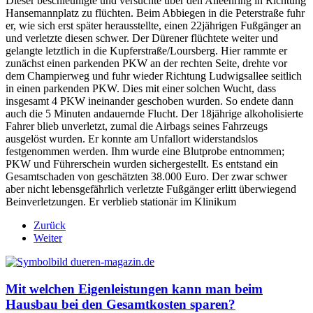
Dieser beschleunigte und versuchte über den Alleenring in Richtung
Hansemannplatz zu flüchten. Beim Abbiegen in die Peterstraße fuhr
er, wie sich erst später herausstellte, einen 22jährigen Fußgänger an
und verletzte diesen schwer. Der Dürener flüchtete weiter und
gelangte letztlich in die Kupferstraße/Loursberg. Hier rammte er
zunächst einen parkenden PKW an der rechten Seite, drehte vor
dem Champierweg und fuhr wieder Richtung Ludwigsallee seitlich
in einen parkenden PKW. Dies mit einer solchen Wucht, dass
insgesamt 4 PKW ineinander geschoben wurden. So endete dann
auch die 5 Minuten andauernde Flucht. Der 18jährige alkoholisierte
Fahrer blieb unverletzt, zumal die Airbags seines Fahrzeugs
ausgelöst wurden. Er konnte am Unfallort widerstandslos
festgenommen werden. Ihm wurde eine Blutprobe entnommen;
PKW und Führerschein wurden sichergestellt. Es entstand ein
Gesamtschaden von geschätzten 38.000 Euro. Der zwar schwer
aber nicht lebensgefährlich verletzte Fußgänger erlitt überwiegend
Beinverletzungen. Er verblieb stationär im Klinikum
Zurück
Weiter
Mit welchen Eigenleistungen kann man beim
Hausbau bei den Gesamtkosten sparen?