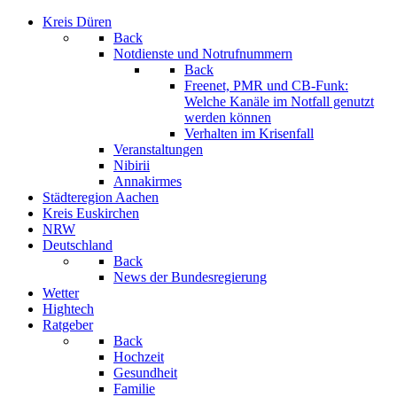
Kreis Düren
Back
Notdienste und Notrufnummern
Back
Freenet, PMR und CB-Funk:
Welche Kanäle im Notfall genutzt
werden können
Verhalten im Krisenfall
Veranstaltungen
Nibirii
Annakirmes
Städteregion Aachen
Kreis Euskirchen
NRW
Deutschland
Back
News der Bundesregierung
Wetter
Hightech
Ratgeber
Back
Hochzeit
Gesundheit
Familie