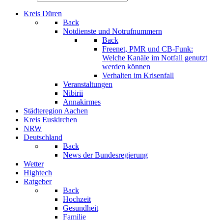
Kreis Düren
Back
Notdienste und Notrufnummern
Back
Freenet, PMR und CB-Funk:
Welche Kanäle im Notfall genutzt
werden können
Verhalten im Krisenfall
Veranstaltungen
Nibirii
Annakirmes
Städteregion Aachen
Kreis Euskirchen
NRW
Deutschland
Back
News der Bundesregierung
Wetter
Hightech
Ratgeber
Back
Hochzeit
Gesundheit
Familie