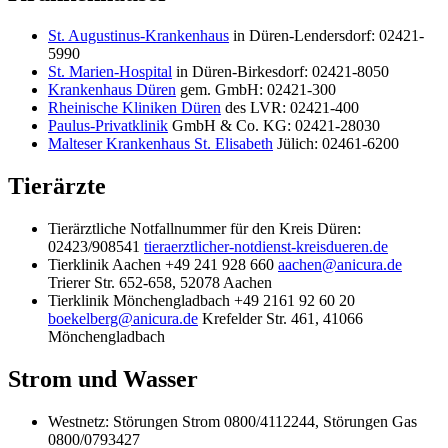
St. Augustinus-Krankenhaus
in Düren-Lendersdorf: 02421-
5990
St. Marien-Hospital
in Düren-Birkesdorf: 02421-8050
Krankenhaus Düren
gem. GmbH: 02421-300
Rheinische Kliniken Düren
des LVR: 02421-400
Paulus-Privatklinik
GmbH & Co. KG: 02421-28030
Malteser Krankenhaus St. Elisabeth
Jülich: 02461-6200
Tierärzte
Tierärztliche Notfallnummer für den Kreis Düren:
02423/908541
tieraerztlicher-notdienst-kreisdueren.de
Tierklinik Aachen +49 241 928 660
aachen@anicura.de
Trierer Str. 652-658, 52078 Aachen
Tierklinik Mönchengladbach +49 2161 92 60 20
boekelberg@anicura.de
Krefelder Str. 461, 41066
Mönchengladbach
Strom und Wasser
Westnetz: Störungen Strom 0800/4112244, Störungen Gas
0800/0793427