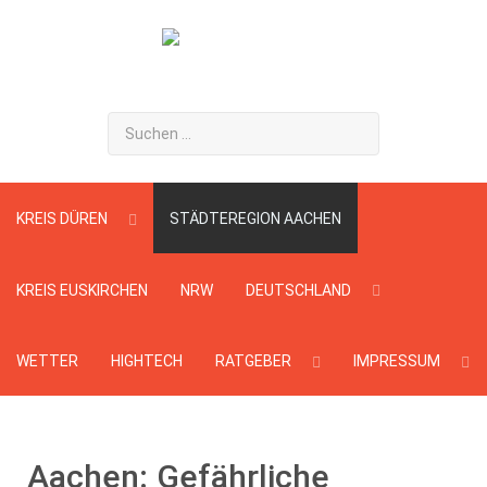
Suchen
...
KREIS DÜREN
STÄDTEREGION AACHEN
KREIS EUSKIRCHEN
NRW
DEUTSCHLAND
WETTER
HIGHTECH
RATGEBER
IMPRESSUM
Aachen: Gefährliche