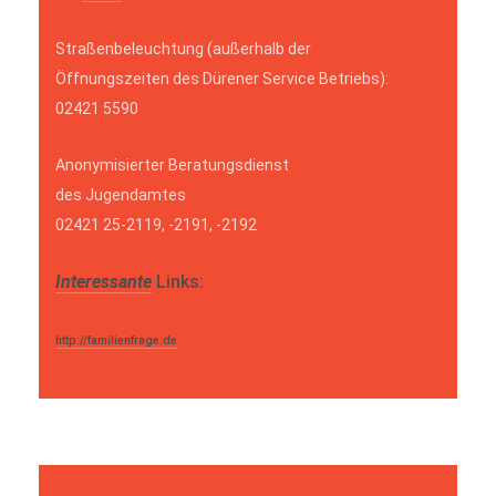
Straßenbeleuchtung (außerhalb der
Öffnungszeiten des Dürener Service Betriebs):
02421 5590
Anonymisierter Beratungsdienst
des Jugendamtes
02421 25-2119, -2191, -2192
Interessante
Links:
http://familienfrage.de