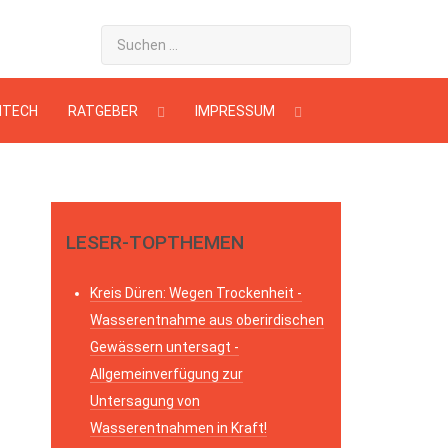
HTECH
RATGEBER
IMPRESSUM
LESER-TOPTHEMEN
Kreis Düren: Wegen Trockenheit -
Wasserentnahme aus oberirdischen
Gewässern untersagt -
Allgemeinverfügung zur
Untersagung von
Wasserentnahmen in Kraft!