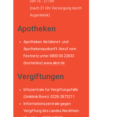
von 16 - 21 Uhr
(nach 21 Uhr Versorgung durch
Augenklinik)
Apotheken
Apotheken: Notdienst- und
Apothekenauskunft: Anruf vom
Festnetz unter 0800 00 22833
(kostenlos)
www.aknr.de
Vergiftungen
Infozentrale für Vergiftungsfälle
(Uniklinik Bonn): 0228-2873211
Informationszentrale gegen
Vergiftung des Landes Nordrhein-