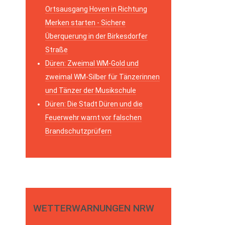
Ortsausgang Hoven in Richtung
Merken starten - Sichere
Überquerung in der Birkesdorfer
Straße
Düren: Zweimal WM-Gold und
zweimal WM-Silber für Tänzerinnen
und Tänzer der Musikschule
Düren: Die Stadt Düren und die
Feuerwehr warnt vor falschen
Brandschutzprüfern
WETTERWARNUNGEN NRW