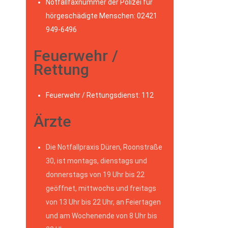
Notfallfaxnummer der Polizei für
hörgeschädigte Menschen: 02421
949-6496
Feuerwehr /
Rettung
Feuerwehr / Rettungsdienst: 112
Ärzte
Die Notfallpraxis Düren, Roonstraße
30, ist montags, dienstags und
donnerstags von 19 Uhr bis 22
geöffnet, mittwochs und freitags
von 13 Uhr bis 22 Uhr, an Feiertagen
und am Wochenende von 8 Uhr bis