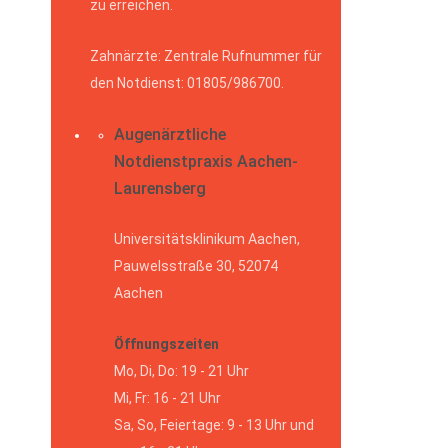
zu erreichen.
Zahnärzte: Zentrale Rufnummer für
den Notdienst: 01805/986700.
Augenärztliche
Notdienstpraxis Aachen-
Laurensberg
Universitätsklinikum Aachen,
Pauwelsstraße 30, 52074
Aachen
Öffnungszeiten
Mo, Di, Do: 19 - 21 Uhr
Mi, Fr: 16 - 21 Uhr
Sa, So, Feiertage: 9 - 13 Uhr und