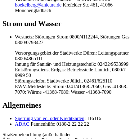
boekelberg@anicura.de
Krefelder Str. 461, 41066
Mönchengladbach
Strom und Wasser
Westnetz: Störungen Strom 0800/4112244, Störungen Gas
0800/0793427
Versorgungsgebiet der Stadtwerke Düren: Leitungspartner
0800/4865111
Innung für Sanitär- und Heizungstechnik: 02422/9533999
Entstörungsdienst Erdgas: Betriebsstelle Linnich, 0800/7
9999 50
Störungstelefon Stadtwerke Jülich, 02461/625110
EWV-Meldestelle: Strom 0241/41368-7060; Gas -41368-
7070; Wärme -41368-7080; Wasser -41368-7090
Allgemeines
Sperrung von ec- oder Kreditkarten
: 116116
ADAC
Pannenhilfe: 0180-2 22 22 22
Straßenbeleuchtung (außerhalb der