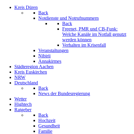
Kreis Düren
Back
Notdienste und Notrufnummern
Back
Freenet, PMR und CB-Funk:
Welche Kanäle im Notfall genutzt
werden können
Verhalten im Krisenfall
Veranstaltungen
Nibirii
Annakirmes
Städteregion Aachen
Kreis Euskirchen
NRW
Deutschland
Back
News der Bundesregierung
Wetter
Hightech
Ratgeber
Back
Hochzeit
Gesundheit
Familie