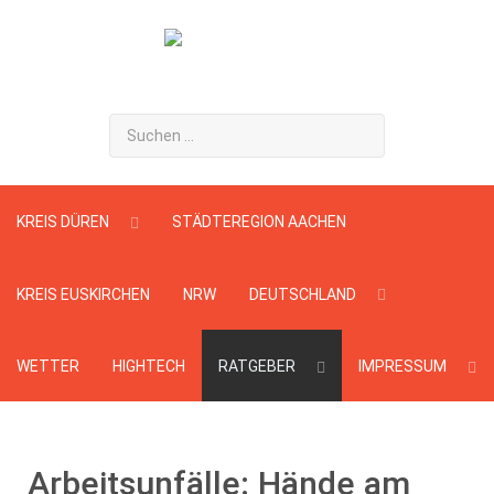
Suchen
...
KREIS DÜREN
STÄDTEREGION AACHEN
KREIS EUSKIRCHEN
NRW
DEUTSCHLAND
WETTER
HIGHTECH
RATGEBER
IMPRESSUM
Arbeitsunfälle: Hände am