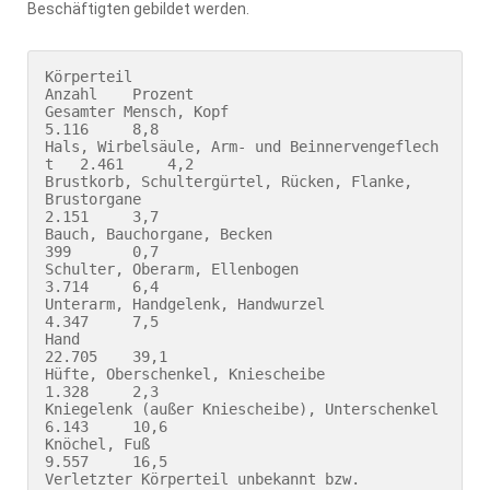
Beschäftigten gebildet werden.
Körperteil                                                          
Anzahl    Prozent

Gesamter Mensch, Kopf                                      
5.116     8,8 

Hals, Wirbelsäule, Arm- und Beinnervengeflech
t   2.461     4,2 

Brustkorb, Schultergürtel, Rücken, Flanke, 

Brustorgane                                                      
2.151     3,7 

Bauch, Bauchorgane, Becken                                
399       0,7 

Schulter, Oberarm, Ellenbogen                            
3.714     6,4 

Unterarm, Handgelenk, Handwurzel                     
4.347     7,5 

Hand                                                              
22.705    39,1 

Hüfte, Oberschenkel, Kniescheibe                        
1.328     2,3 

Kniegelenk (außer Kniescheibe), Unterschenkel    
6.143     10,6 

Knöchel, Fuß                                                      
9.557     16,5 

Verletzter Körperteil unbekannt bzw. 
