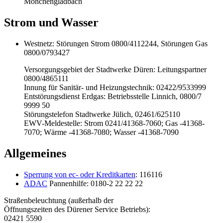
Mönchengladbach
Strom und Wasser
Westnetz: Störungen Strom 0800/4112244, Störungen Gas
0800/0793427
Versorgungsgebiet der Stadtwerke Düren: Leitungspartner
0800/4865111
Innung für Sanitär- und Heizungstechnik: 02422/9533999
Entstörungsdienst Erdgas: Betriebsstelle Linnich, 0800/7
9999 50
Störungstelefon Stadtwerke Jülich, 02461/625110
EWV-Meldestelle: Strom 0241/41368-7060; Gas -41368-
7070; Wärme -41368-7080; Wasser -41368-7090
Allgemeines
Sperrung von ec- oder Kreditkarten
: 116116
ADAC
Pannenhilfe: 0180-2 22 22 22
Straßenbeleuchtung (außerhalb der
Öffnungszeiten des Dürener Service Betriebs):
02421 5590