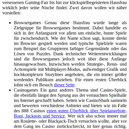
versessenen Gaming-Fan bis hin zur klickspielbegeisterten Hausfrau
wirklich jeder seine Nische findet. Zwei davon wollen wir näher
vorstellen:
Browsergames Genau diese Hausfrau wurde lange als
Zielgruppe für Browsergames bestimmt. Dabei handelte es
sich in der Anfangszeit vor allem um einfache, bunte Spiele
für zwischendurch. Wie der Name schon sagt, konnte direkt
im Browser gespielt werden und typische Spielziele waren
zum Beispiel das Gruppieren farbiger Gegenstände oder das
Lösen von Puzzles. Dank technischer Weiterentwicklungen
sind die Browsergames jedoch weit über diese Anfänge
hinausgewachsen. Inzwischen werden Strategie-, Renn- und
Actionspiele mit Multiplayer-Modus, aufwendiger Grafik und
hochkomplexen Storylines angeboten, die ein immer größer
werdendes Publikum anziehen. Für einen ersten Überblick
lohnt sich ein Besuch
dieser Seite
.
Casinogames Ein ganz anderes Thema sind Casino-Spiele,
die ebenfalls längst den Sprung aus der verrauchten Spielhalle
ins Internet geschafft haben. Seiten wie CasinoShark sammeln
und bewerten verschiedene Anbieter und bieten wie im Falle
des 888 Casinos
einen guten Überblick über Spielangebote,
Boni, Jackpots und Service
. Wer sich also schon immer mal
am Roulette- oder Blackjack-Tisch versuchen wollte, aber vor
dem Gang ins Casino zurückschreckt, ist hier genau richtig.