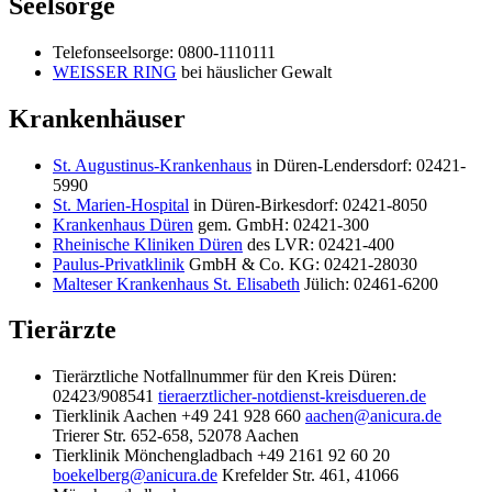
Seelsorge
Telefonseelsorge: 0800-1110111
WEISSER RING
bei häuslicher Gewalt
Krankenhäuser
St. Augustinus-Krankenhaus
in Düren-Lendersdorf: 02421-
5990
St. Marien-Hospital
in Düren-Birkesdorf: 02421-8050
Krankenhaus Düren
gem. GmbH: 02421-300
Rheinische Kliniken Düren
des LVR: 02421-400
Paulus-Privatklinik
GmbH & Co. KG: 02421-28030
Malteser Krankenhaus St. Elisabeth
Jülich: 02461-6200
Tierärzte
Tierärztliche Notfallnummer für den Kreis Düren:
02423/908541
tieraerztlicher-notdienst-kreisdueren.de
Tierklinik Aachen +49 241 928 660
aachen@anicura.de
Trierer Str. 652-658, 52078 Aachen
Tierklinik Mönchengladbach +49 2161 92 60 20
boekelberg@anicura.de
Krefelder Str. 461, 41066