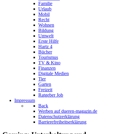
Familie
Urlaub
Mobil
Recht
Wohnen
Bildung
Umwelt
Erste Hilfe
Hartz 4
Bücher
Tourismus
TV & Kino
Finanzen
Digitale Medien
Tier
Garten
Freizeit
Ratgeber Job
Impressum
Back
Werben auf dueren-magazin.de
Datenschutzerklärung
Barrierefreiheitserklärung