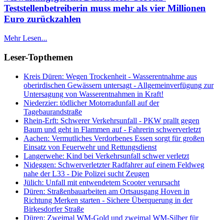
Teststellenbetreiberin muss mehr als vier Millionen
Euro zurückzahlen
Mehr Lesen...
Leser-Topthemen
Kreis Düren: Wegen Trockenheit - Wasserentnahme aus
oberirdischen Gewässern untersagt - Allgemeinverfügung zur
Untersagung von Wasserentnahmen in Kraft!
Niederzier: tödlicher Motorradunfall auf der
Tagebaurandstraße
Rhein-Erft: Schwerer Verkehrsunfall - PKW prallt gegen
Baum und geht in Flammen auf - Fahrerin schwerverletzt
Aachen: Vermutliches Verdorbenes Essen sorgt für großen
Einsatz von Feuerwehr und Rettungsdienst
Langerwehe: Kind bei Verkehrsunfall schwer verletzt
Nideggen: Schwerverletzter Radfahrer auf einem Feldweg
nahe der L33 - Die Polizei sucht Zeugen
Jülich: Unfall mit entwendetem Scooter verursacht
Düren: Straßenbauarbeiten am Ortsausgang Hoven in
Richtung Merken starten - Sichere Überquerung in der
Birkesdorfer Straße
Düren: Zweimal WM-Gold und zweimal WM-Silber für