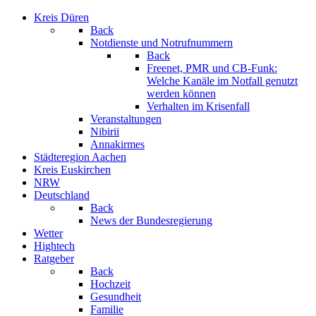
Kreis Düren
Back
Notdienste und Notrufnummern
Back
Freenet, PMR und CB-Funk:
Welche Kanäle im Notfall genutzt
werden können
Verhalten im Krisenfall
Veranstaltungen
Nibirii
Annakirmes
Städteregion Aachen
Kreis Euskirchen
NRW
Deutschland
Back
News der Bundesregierung
Wetter
Hightech
Ratgeber
Back
Hochzeit
Gesundheit
Familie