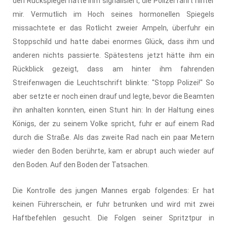
den Rückspiegel hätte ihm signalisiert, die Polizei fährt hinter
mir. Vermutlich im Hoch seines hormonellen Spiegels
missachtete er das Rotlicht zweier Ampeln, überfuhr ein
Stoppschild und hatte dabei enormes Glück, dass ihm und
anderen nichts passierte. Spätestens jetzt hätte ihm ein
Rückblick gezeigt, dass am hinter ihm fahrenden
Streifenwagen die Leuchtschrift blinkte: "Stopp Polizei!" So
aber setzte er noch einen drauf und legte, bevor die Beamten
ihn anhalten konnten, einen Stunt hin: In der Haltung eines
Königs, der zu seinem Volke spricht, fuhr er auf einem Rad
durch die Straße. Als das zweite Rad nach ein paar Metern
wieder den Boden berührte, kam er abrupt auch wieder auf
den Boden. Auf den Boden der Tatsachen.
Die Kontrolle des jungen Mannes ergab folgendes: Er hat
keinen Führerschein, er fuhr betrunken und wird mit zwei
Haftbefehlen gesucht. Die Folgen seiner Spritztpur in