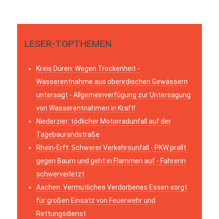
LESER-TOPTHEMEN
Kreis Düren: Wegen Trockenheit -
Wasserentnahme aus oberirdischen Gewässern
untersagt - Allgemeinverfügung zur Untersagung
von Wasserentnahmen in Kraft!
Niederzier: tödlicher Motorradunfall auf der
Tagebaurandstraße
Rhein-Erft: Schwerer Verkehrsunfall - PKW prallt
gegen Baum und geht in Flammen auf - Fahrerin
schwerverletzt
Aachen: Vermutliches Verdorbenes Essen sorgt
für großen Einsatz von Feuerwehr und
Rettungsdienst