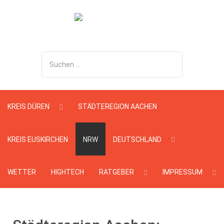
Suchen
...
KREIS DÜREN
STÄDTEREGION AACHEN
KREIS EUSKIRCHEN
NRW
DEUTSCHLAND
WETTER
HIGHTECH
RATGEBER
IMPRESSUM