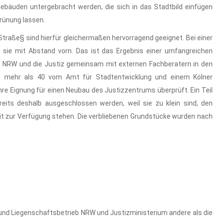
bäuden untergebracht werden, die sich in das Stadtbild einfügen
rünung lassen.
traße§ sind hierfür gleichermaßen hervorragend geeignet. Bei einer
sie mit Abstand vorn. Das ist das Ergebnis einer umfangreichen
b NRW und die Justiz gemeinsam mit externen Fachberatern in den
n mehr als 40 vom Amt für Stadtentwicklung und einem Kölner
hre Eignung für einen Neubau des Justizzentrums überprüft. Ein Teil
its deshalb ausgeschlossen werden, weil sie zu klein sind, den
eit zur Verfügung stehen. Die verbliebenen Grundstücke wurden nach
nd Liegenschaftsbetrieb NRW und Justizministerium andere als die