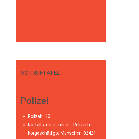
NOTRUFTAFEL
Polizei
Polizei: 110
Notfallfaxnummer der Polizei für
hörgeschädigte Menschen: 02421