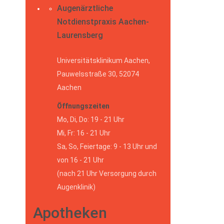
Augenärztliche
Notdienstpraxis Aachen-
Laurensberg
Universitätsklinikum Aachen,
Pauwelsstraße 30, 52074
Aachen
Öffnungszeiten
Mo, Di, Do: 19 - 21 Uhr
Mi, Fr: 16 - 21 Uhr
Sa, So, Feiertage: 9 - 13 Uhr und
von 16 - 21 Uhr
(nach 21 Uhr Versorgung durch
Augenklinik)
Apotheken