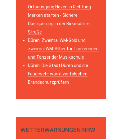
Ortsausgang Hoven in Richtung
Merken starten - Sichere
Überquerung in der Birkesdorfer
Straße
Düren: Zweimal WM-Gold und
zweimal WM-Silber für Tänzerinnen
und Tänzer der Musikschule
Düren: Die Stadt Düren und die
Feuerwehr warnt vor falschen
Brandschutzprüfern
WETTERWARNUNGEN NRW