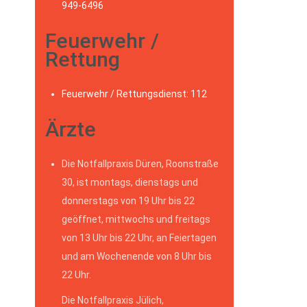
949-6496
Feuerwehr /
Rettung
Feuerwehr / Rettungsdienst: 112
Ärzte
Die Notfallpraxis Düren, Roonstraße
30, ist montags, dienstags und
donnerstags von 19 Uhr bis 22
geöffnet, mittwochs und freitags
von 13 Uhr bis 22 Uhr, an Feiertagen
und am Wochenende von 8 Uhr bis
22 Uhr.
Die Notfallpraxis Jülich,