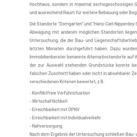
Hochhaus, sondern in maximal sechsgeschossigen Ge
und ausreichend Raum für weitere Bebauung oder Beg
Die Standorte "Domgärten" und "Hans-Carl-Nipperdey-S
Abwägung mit anderen möglichen Standorten liegen 
Untersuchung, die der Bau- und Liegenschaftsbetrie
letzten Monaten durchgeführt haben. Dazu wurde
Immobilienberater benannte Alternativstandorte auf i
der zur Auswahl stehenden Grundstücke konnte bere
falschen Zuschnitt haben oder nicht in absehbarer Z
verschiedenen Kriterien bewertet, z.B.
- Konfliktfreie Vorführsituation
- Wirtschaftlichkeit
- Erreichbarkeit mit ÖPNV
- Erreichbarkeit mit Individualverkehr
- Nahversorgung.
Nach dem Ergebnis der Untersuchung schließen Bau- u