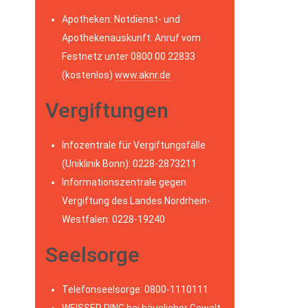
Apotheken: Notdienst- und
Apothekenauskunft: Anruf vom
Festnetz unter 0800 00 22833
(kostenlos)
www.aknr.de
Vergiftungen
Infozentrale für Vergiftungsfälle
(Uniklinik Bonn): 0228-2873211
Informationszentrale gegen
Vergiftung des Landes Nordrhein-
Westfalen: 0228-19240
Seelsorge
Telefonseelsorge: 0800-1110111