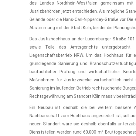
des Landes Nordrhein-Westfalen gemeinsam mit 
Justizbehörden jetzt entschieden. Als mögliche Stan
Gelände oder die Hans-Carl-Nipperdey-Straße vor. Die
Abstimmung mit der Stadt Köln, bei der die Planungshohe
Das Justizhochhaus an der Luxemburger Straße 101 s
sowie Teile des Amtsgerichts untergebracht.
Liegenschaftsbetrieb NRW. Um das Hochhaus für ein
grundlegende Sanierung und Brandschutzertüchtig
baufachlicher Prüfung und wirtschaftlicher Beur
Maßnahmen für Justizzwecke wirtschaftlich nicht s
Sanierung im laufenden Betrieb rechtsuchende Bürger,
Rechtsgewährung am Standort Köln massiv beeinträc
Ein Neubau ist deshalb die bei weitem bessere Alt
Nachbarschaft zum Hochhaus angesiedelt ist, soll au
neuen Standort wäre sie deshalb ebenfalls unterzubr
Dienststellen werden rund 60.000 m² Bruttogeschoss