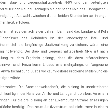
dem Bau- und Liegenschaftsbetrieb NRW und den beteiligten
dorte für den Neubau schlagen sie der Stadt Köln das "Domgärten"-
 endgültige Auswahl zwischen diesen beiden Standorten soll in enger
it liegt, erfolgen.
tammt aus den achtziger Jahren. Darin sind das Landgericht Köln
 Eigentümer des Gebäudes ist der landeseigene Bau- und
e mittel- bis langfristige Justiznutzung zu sichern, wären eine
ung notwendig. Der Bau- und Liegenschaftsbetrieb NRW ist nach
teilung zu dem Ergebnis gelangt, dass die dazu erforderlichen
innvoll sind. Hinzu kommt, dass eine mehrjährige, umfangreiche
 Anwaltschaft und Justiz vor kaum lösbare Probleme stellen und die
htigen würde.
ernative. Die Staatsanwaltschaft, die bislang in unmittelbarer
ch künftig in der Nähe von Amts- und Landgericht bleiben. An einem
ingen. Für die drei bislang an der Luxemburger Straße ansässigen
fläche benötigt. Das neue Justizzentrum soll nicht mehr in einem