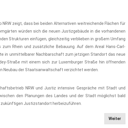
 NRW zeigt, dass bei beiden Alternativen weitreichende Flächen für
omgärten würden sich die neuen Justizgebäude in die vorhandenen
en Strukturen einfügen, gleichzeitig verblieben in großem Umfang
ls zum Rhein und zusätzliche Bebauung. Auf dem Areal Hans-Carl-
nte in unmittelbarer Nachbarschaft zum jetzigen Standort das neue
rdey-Straße mit einem sich zur Luxemburger Straße hin öffnenden
inen Neubau der Staatsanwaltschaft verzichtet werden.
haftsbetrieb NRW und Justiz intensive Gespräche mit Stadt und
g zwischen den Planungen des Landes und der Stadt möglichst bald
 zukünftigen Justizstandort herbeizuführen.
Weiter