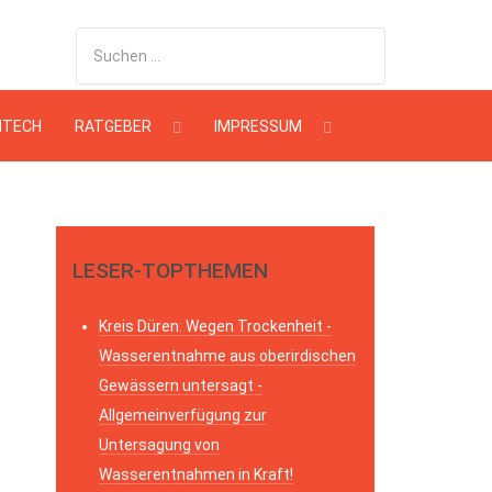
HTECH
RATGEBER
IMPRESSUM
LESER-TOPTHEMEN
Kreis Düren: Wegen Trockenheit -
Wasserentnahme aus oberirdischen
Gewässern untersagt -
Allgemeinverfügung zur
Untersagung von
Wasserentnahmen in Kraft!