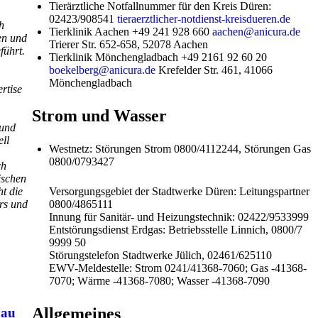
Tierärztliche Notfallnummer für den Kreis Düren:
02423/908541
tieraerztlicher-notdienst-kreisdueren.de
h
Tierklinik Aachen +49 241 928 660
aachen@anicura.de
en und
Trierer Str. 652-658, 52078 Aachen
führt.
Tierklinik Mönchengladbach +49 2161 92 60 20
boekelberg@anicura.de
Krefelder Str. 461, 41066
Mönchengladbach
rtise
Strom und Wasser
 und
ell
Westnetz: Störungen Strom 0800/4112244, Störungen Gas
0800/0793427
ch
ischen
t die
Versorgungsgebiet der Stadtwerke Düren: Leitungspartner
rs und
0800/4865111
Innung für Sanitär- und Heizungstechnik: 02422/9533999
Entstörungsdienst Erdgas: Betriebsstelle Linnich, 0800/7
9999 50
Störungstelefon Stadtwerke Jülich, 02461/625110
EWV-Meldestelle: Strom 0241/41368-7060; Gas -41368-
7070; Wärme -41368-7080; Wasser -41368-7090
Allgemeines
bau