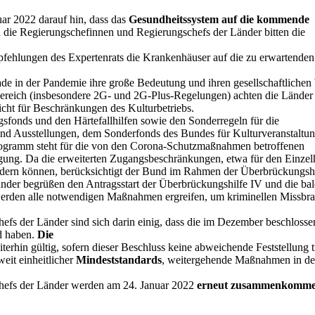
uar 2022 darauf hin, dass das
Gesundheitssystem auf die kommende
die Regierungschefinnen und Regierungschefs der Länder bitten die
fehlungen des Expertenrats die Krankenhäuser auf die zu erwartende
de in der Pandemie ihre große Bedeutung und ihren gesellschaftlichen
ereich (insbesondere 2G- und 2G-Plus-Regelungen) achten die Länder 
cht für Beschränkungen des Kulturbetriebs.
gsfonds und den Härtefallhilfen sowie den Sonderregeln für die
nd Ausstellungen, dem Sonderfonds des Bundes für Kulturveranstaltun
gramm steht für die von den Corona-Schutzmaßnahmen betroffenen
gung. Da die erweiterten Zugangsbeschränkungen, etwa für den Einzel
ordern können, berücksichtigt der Bund im Rahmen der Überbrückungsh
nder begrüßen den Antragsstart der Überbrückungshilfe IV und die bal
rden alle notwendigen Maßnahmen ergreifen, um kriminellen Missbr
fs der Länder sind sich darin einig, dass die im Dezember beschloss
d haben.
Die
hin gültig, sofern dieser Beschluss keine abweichende Feststellung tr
eit einheitlicher
Mindeststandards
, weitergehende Maßnahmen in d
hefs der Länder werden am 24. Januar 2022
erneut zusammenkomm