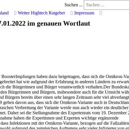
Suchen ...
hland
Wetter
Hightech
Ratgeber
Impressum
.01.2022 im genauen Wortlaut
BoosterImpfungen haben dazu beigetragen, dass sich die Omikron-Var
gebreitet hat wie aufgrund der Erfahrung in anderen Ländern zu erwart
h die Bürgerinnen und Bürger verantwortlich verhalten.Der Bundeska
 den Bürgerinnen und Bürgern, insbesondere auch für die Umsicht wä
d Bürgern bereits über einen sehr langen Zeitraum sehr viel abverlangt
 gehen davon aus, dass sich die Omikron-Variante auch in Deutschla
raschen Verbreitung der Variante werde nun auch wieder ein deutlicher
ichnet. Daher sei die Stellungnahme des Expertenrats vom 19. Dezember
lungnahme haben die Expertinnen und Experten wichtige ergänzende
dass Infektionen mit der Omikron-Variante, bezogen auf die Fallzahlen
wohl aufgrund des zeitgleichen Auftretens sehr vieler Infizierter von e