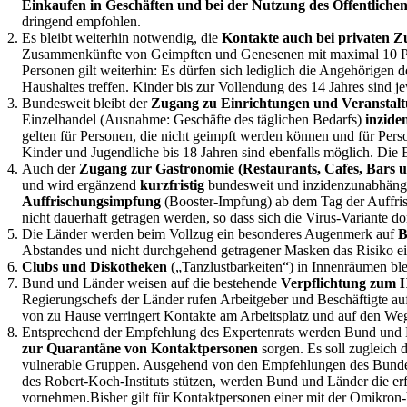
Einkaufen in Geschäften und bei der
Nutzung des Öffentliche
dringend empfohlen.
Es bleibt weiterhin notwendig, die
Kontakte auch bei privaten
Zusammenkünfte von Geimpften und Genesenen mit maximal 10 Perso
Personen gilt weiterhin: Es dürfen sich lediglich die Angehörigen
Haushaltes treffen. Kinder bis zur Vollendung des 14 Jahres sind 
Bundesweit bleibt der
Zugang zu Einrichtungen und Veranstaltu
Einzelhandel (Ausnahme: Geschäfte des täglichen Bedarfs)
inzide
gelten für Personen, die nicht geimpft werden können und für Per
Kinder und Jugendliche bis 18 Jahren sind ebenfalls möglich. Die E
Auch der
Zugang zur Gastronomie (Restaurants, Cafes, Bars u
und wird ergänzend
kurzfristig
bundesweit und inzidenzunabhän
Auffrischungsimpfung
(Booster-Impfung) ab dem Tag der Auffri
nicht dauerhaft getragen werden, so dass sich die Virus-Variante dor
Die Länder werden beim Vollzug ein besonderes Augenmerk auf
B
Abstandes und nicht durchgehend getragener Masken das Risiko ei
Clubs und Diskotheken
(„Tanzlustbarkeiten“) in Innenräumen ble
Bund und Länder weisen auf die bestehende
Verpflichtung zum 
Regierungschefs der Länder rufen Arbeitgeber und Beschäftigte au
von zu Hause verringert Kontakte am Arbeitsplatz und auf den Wege
Entsprechend der Empfehlung des Expertenrats werden Bund und 
zur Quarantäne von Kontaktpersonen
sorgen. Es soll zugleich 
vulnerable Gruppen. Ausgehend von den Empfehlungen des Bundesm
des Robert-Koch-Instituts stützen, werden Bund und Länder die er
vornehmen.Bisher gilt für Kontaktpersonen einer mit der Omikron-V