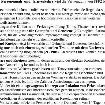
n Personennah- und -fernverkehrs
wird die
Verwendung von FFP2-
 Zusammenkünften
deutlich zu reduzieren. Die bestehende Regel, dass p
nen erlaubt sind, bleibt bestehen. Für nicht geimpfte und nicht gen
 des eigenen Haushalts sowie höchstens zwei Personen eines weiteren
jeweils ausgenommen.
ngen der Kultur- und Freizeitgestaltung
(Kinos, Theater, etc.) sow
nzunabhängig nur für Geimpfte und Genesene
(2G) möglich. Ausn
sonen, für die keine allgemeine Impfempfehlung vorliegt. Ausnahmen fü
inhaltung der Regeln wird streng kontrolliert.
nd Kneipen etc.)
ist weiterhin auf Geimpfte und Genesene beschränkt
gig
nur noch mit einem tagesaktuellen Test oder mit dem Nachweis 
schungsimpfung möglich sein (
2G Plus
). An diesen Orten können Mas
t besonders leicht überträgt.
ars und Kneipen
legen, in denen aufgrund des direkten Kontaktes, ge
ner Ansteckung besonders hoch ist.
iben bis auf Weiteres
geschlossen
und Tanzveranstaltungen verboten.
Homeoffice
hin. Der Bundeskanzler und die Regierungschefinnen und
f, das Homeoffice in den nächsten Wochen verstärkt zu nutzen. Das Ar
n zur Arbeit. Es hilft, die Zahl der Ansteckungen zu verringern.
Länder für ein
ausgewogenes Konzept zur Isolation von Erkrankte
den Erfordernissen des Infektionsschutzes gerecht werden, insbesondere
inisteriums für Gesundheit, die sich auf die entsprechenden Erkennt
forderlichen Änderungen der rechtlichen Regelungen zeitnah
irusvariante infizierten Person eine strikte Quarantäne von 14 Tagen, 