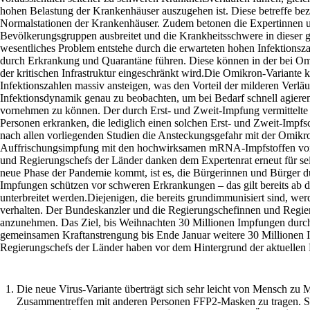
hohen Belastung der Krankenhäuser auszugehen ist. Diese betreffe bezo
Normalstationen der Krankenhäuser. Zudem betonen die Expertinnen und
Bevölkerungsgruppen ausbreitet und die Krankheitsschwere in dieser ge
wesentliches Problem entstehe durch die erwarteten hohen Infektionsza
durch Erkrankung und Quarantäne führen. Diese können in der bei Om
der kritischen Infrastruktur eingeschränkt wird.Die Omikron-Variante 
Infektionszahlen massiv ansteigen, was den Vorteil der milderen Verläu
Infektionsdynamik genau zu beobachten, um bei Bedarf schnell agiere
vornehmen zu können. Der durch Erst- und Zweit-Impfung vermittelte
Personen erkranken, die lediglich einen solchen Erst- und Zweit-Impf
nach allen vorliegenden Studien die Ansteckungsgefahr mit der Omikron
Auffrischungsimpfung mit den hochwirksamen mRNA-Impfstoffen vo
und Regierungschefs der Länder danken dem Expertenrat erneut für sein
neue Phase der Pandemie kommt, ist es, die Bürgerinnen und Bürger 
Impfungen schützen vor schweren Erkrankungen – das gilt bereits ab d
unterbreitet werden.Diejenigen, die bereits grundimmunisiert sind, wer
verhalten. Der Bundeskanzler und die Regierungschefinnen und Regier
anzunehmen. Das Ziel, bis Weihnachten 30 Millionen Impfungen durchz
gemeinsamen Kraftanstrengung bis Ende Januar weitere 30 Millionen
Regierungschefs der Länder haben vor dem Hintergrund der aktuellen 
Die neue Virus-Variante überträgt sich sehr leicht von Mensch zu
Zusammentreffen mit
anderen Personen FFP2-Masken zu tragen. Si