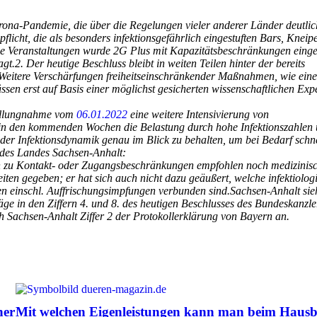
rona-Pandemie, die über die Regelungen vieler anderer Länder deutlic
licht, die als besonders infektionsgefährlich eingestuften Bars, Kneip
tige Veranstaltungen wurde 2G Plus mit Kapazitätsbeschränkungen einge
.2. Der heutige Beschluss bleibt in weiten Teilen hinter der bereits
Weitere Verschärfungen freiheitseinschränkender Maßnahmen, wie eine
n erst auf Basis einer möglichst gesicherten wissenschaftlichen Expe
tellungnahme vom
06.01.2022
eine weitere Intensivierung von
in den kommenden Wochen die Belastung durch hohe Infektionszahlen
g der Infektionsdynamik genau im Blick zu behalten, um bei Bedarf schn
 des Landes Sachsen-Anhalt:
 zu Kontakt- oder Zugangsbeschränkungen empfohlen noch medizinis
ten gegeben; er hat sich auch nicht dazu geäußert, welche infektiolog
en einschl. Auffrischungsimpfungen verbunden sind.Sachsen-Anhalt sieh
ge in den Ziffern 4. und 8. des heutigen Beschlusses des Bundeskanzle
h Sachsen-Anhalt Ziffer 2 der Protokollerklärung von Bayern an.
ner
Mit welchen Eigenleistungen kann man beim Haus