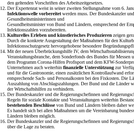
den geltenden Vorschriften des Arbeitszeitgesetzes.
Der Expertenrat weist in seiner zweiten Stellungnahme vom 6. Jan
Infektionswelle vorbereitet
werden muss. Der Bundeskanzler und 
Gesundheitsministerinnen und
Gesundheitsminister von Bund und Ländern, entsprechend der Emp
Infektionszahlen vorzubereiten.
Kulturelles Erleben und künstlerisches Produzieren
zeigen gera
Durch die konkrete Ausgestaltung der Maßnahmen für den Kulturb
Infektionsschutzgesetz hervorgehobene besondere Begründungspfli
Mit der neuen Überbrückungshilfe IV, dem Wirtschaftsstabilisierun
Veranstaltungsbranche, dem Sonderfonds des Bundes für Messen u
dem Programm Corona-Hilfen Profisport und dem KFW-Sonderpro
Unternehmen auch weiterhin
finanzielle Unterstützung
zur Verfü
und für die Gastronomie, einen zusätzlichen Kontrollaufwand erf
entsprechende Sach- und Personalkosten bei den Fixkosten. Die Lä
Auszahlung von Abschlagszahlungen. Der Bund und die Länder we
der Wirtschaftshilfen zu verhindern.
Der Bundeskanzler und die Regierungschefinnen und Regierungsche
Regeln für soziale Kontakte und Veranstaltungen weiterhin Bestan
bestehenden Beschlüsse
von Bund und Ländern bleiben daher weiter
Es handelt sich bei allen Maßnahmen um die Vereinbarung bundesw
Ländern bleiben möglich.
Der Bundeskanzler und die Regierungschefinnen und Regierungsc
über die Lage zu beraten.