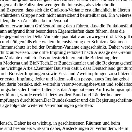
gen auf die Fallzahlen weniger die Intensiv-, als vielmehr die
 Experten, dass sich die Omikron-Variante erst allmählich in älteren
fährdeten Gruppe noch nicht ausreichend beurteilbar sei. Ein weiteres
hlen, die zu Ausfällen beim Personal
ikron erwartbaren Größenordnung dazu führen, dass die Funktionsfähi
kann aufgrund ihrer besonderen Eigenschaften dazu führen, dass die
fe gegenüber der Delta-Variante quantitativ aufzuwiegen droht. Es gilt 
n und nötigenfalls eine weitere Intensivierung der Schutzmaßnahmen
 Immunschutz ist bei der Omikron-Variante eingeschränkt. Daher werd
schutz aufweisen. Die dritte Impfung reduziert nach Aussage des Grem
-Variante deutlich. Das unterstreicht erneut die Bedeutung der
n Moderna und BioNTech.Der Bundeskanzler und die Regierungschef
e wichtige Arbeit.Zentraler Baustein dafür, dass Deutschland gut durc
durch Booster-Impfungen sowie Erst- und Zweitimpfungen zu schützen.
er ersten Impfung. Jeder und jedem soll ein passgenaues Impfangebot
den darin bestärkt, sich weiterhin verantwortungsbewusst und solidaris
ungschefs der Länder bitten sie, das Angebot einer Auffrischungsimpf
uführen, wurde erreicht. Jetzt wollen Bund und Länder in einer
 Impfungen durchführen.Der Bundeskanzler und die Regierungschefinn
Lage folgende weiteren Vereinbarungen getroffen:
 Mensch.
Daher ist es wichtig, in geschlossenen Räumen und beim
e sind besonders wirksam dabei,
Ansteckungen zu verhindern. Beim