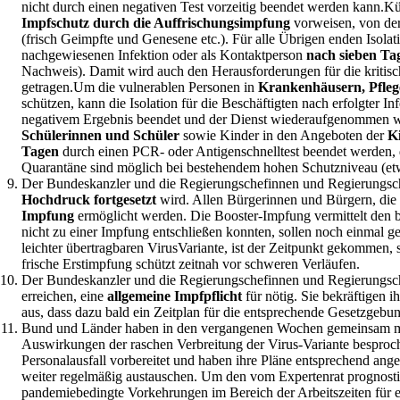
nicht durch einen negativen Test vorzeitig beendet werden kann.
Kü
Impfschutz durch die Auffrischungsimpfung
vorweisen, von de
(frisch Geimpfte und Genesene etc.). Für alle Übrigen enden Isola
nachgewiesenen Infektion oder als Kontaktperson
nach sieben Ta
Nachweis). Damit wird auch den Herausforderungen für die kritisc
getragen.Um die vulnerablen Personen in
Krankenhäusern, Pflege
schützen, kann die Isolation für die Beschäftigten nach erfolgter In
negativem Ergebnis beendet und der Dienst wiederaufgenommen w
Schülerinnen und Schüler
sowie Kinder in den Angeboten der
K
Tagen
durch einen PCR- oder Antigenschnelltest beendet werden, d
Quarantäne sind möglich bei bestehendem hohen Schutzniveau (etwa
Der Bundeskanzler und die Regierungschefinnen und Regierungsch
Hochdruck fortgesetzt
wird. Allen Bürgerinnen und Bürgern, die 
Impfung
ermöglicht werden. Die Booster-Impfung vermittelt den b
nicht zu einer Impfung entschließen konnten, sollen noch einmal ge
leichter übertragbaren VirusVariante, ist der Zeitpunkt gekommen
frische Erstimpfung schützt zeitnah vor schweren Verläufen.
Der Bundeskanzler und die Regierungschefinnen und Regierungsche
erreichen, eine
allgemeine Impfpflicht
für nötig. Sie bekräftigen
aus, dass dazu bald ein Zeitplan für die entsprechende Gesetzgebun
Bund und Länder haben in den vergangenen Wochen gemeinsam mi
Auswirkungen der raschen Verbreitung der Virus-Variante besproche
Personalausfall vorbereitet und haben ihre Pläne entsprechend ang
weiter regelmäßig austauschen. Um den vom Expertenrat prognostiz
pandemiebedingte Vorkehrungen im Bereich der Arbeitszeiten für 