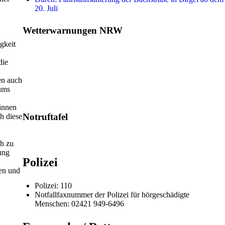
20. Juli
Wetterwarnungen NRW
gkeit
die
en auch
iums
innen
Notruftafel
h diese
ch zu
ung
Polizei
en und
Polizei: 110
Notfallfaxnummer der Polizei für hörgeschädigte
Menschen: 02421 949-6496