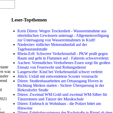
Leser-Topthemen
Kreis Düren: Wegen Trockenheit - Wasserentnahme aus
oberirdischen Gewässern untersagt - Allgemeinverfügung
zur Untersagung von Wasserentnahmen in Kraft!
Niederzier: tödlicher Motorradunfall auf der
Tagebaurandstraße
Rhein-Erft: Schwerer Verkehrsunfall - PKW prallt gegen
Baum und geht in Flammen auf - Fahrerin schwerverletzt
Aachen: Vermutliches Verdorbenes Essen sorgt für großen
iante
Einsatz von Feuerwehr und Rettungsdienst
en war.
Langerwehe: Kind bei Verkehrsunfall schwer verletzt
nzler
Jülich: Unfall mit entwendetem Scooter verursacht
hrend
Düren: Straßenbauarbeiten am Ortsausgang Hoven in
Richtung Merken starten - Sichere Überquerung in der
nd
Birkesdorfer Straße
Düren: Zweimal WM-Gold und zweimal WM-Silber für
 2021
Tänzerinnen und Tänzer der Musikschule
Düren: Einbruch in Wohnhaus - die Polizei bittet um
,
Hinweise
iner
Düren: Fahrbahnsanierung der Bachstraße in Birgel ab dem