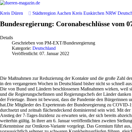
Kreis Düren
Städteregion Aachen
Kreis Euskirchen
NRW
Deutsc
Bundesregierung: Coronabeschlüsse vom 07
Details
Geschrieben von
PM-EXT/Bundesregierung
Kategorie:
Deutschland
Veröffentlicht: 07. Januar 2022
Die Maßnahmen zur Reduzierung der Kontakte und die große Zahl der 
in den vergangenen Wochen in Deutschland bisher nicht so schnell aus
Die von Bund und Ländern beschlossenen Maßnahmen wirken, weil sic
und die Regierungschefinnen und Regierungschefs der Länder danken
der Feiertage. Ihnen ist bewusst, dass die Pandemie den Bürgerinnen un
hat.
Die Mitglieder des Expertenrats der Bundesregierung zu COVID-19
durchsetzt und zeitnah flächendeckend dominierend sein wird. Mit der 
Anstieg der 7-Tages-Inzidenz zu erwarten sein, der sich bereits abze
weiterhin gültig. In ihrer am 6. Januar veröffentlichten zweiten Stel
Erkenntnisse zur Omikron-Variante vorgelegt. Das Gremium führt aus, 
voraussichtlich seltener zu schweren Krankheitsverläufen führen, gleich