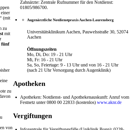
Zahnärzte: Zentrale Rufnummer für den Notdienst:
ruppen
01805/986700.
 einer
“ (mit
Augenärztliche Notdienstpraxis Aachen-Laurensberg
m zu
Universitätsklinikum Aachen, Pauwelsstraße 30, 52074
st
mit
Aachen
r
 fünf
Öffnungszeiten
Mo, Di, Do: 19 - 21 Uhr
Mi, Fr: 16 - 21 Uhr
Sa, So, Feiertage: 9 - 13 Uhr und von 16 - 21 Uhr
isher
(nach 21 Uhr Versorgung durch Augenklinik)
h
eine
Apotheken
ote zu
 davon
Apotheken: Notdienst- und Apothekenauskunft: Anruf vom
Festnetz unter 0800 00 22833 (kostenlos)
www.aknr.de
Vergiftungen
zu
men von
Infozentrale für Vergiftungsfälle (Uniklinik Bonn): 0228-