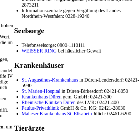
2873211
Informationszentrale gegen Vergiftung des Landes
Nordrhein-Westfalen: 0228-19240
n hohen
Seelsorge
 Wert.
die im
Telefonseelsorge: 0800-1110111
WEISSER RING
bei häuslicher Gewalt
gen,
Krankenhäuser
handel
ilfe IV
St. Augustinus-Krankenhaus
in Düren-Lendersdorf: 02421-
dige
5990
auch
St. Marien-Hospital
in Düren-Birkesdorf: 02421-8050
Krankenhaus Düren
gem. GmbH: 02421-300
enen
Rheinische Kliniken Düren
des LVR: 02421-400
Paulus-Privatklinik
GmbH & Co. KG: 02421-28030
ifft.
Malteser Krankenhaus St. Elisabeth
Jülich: 02461-6200
en
en
, um
Tierärzte