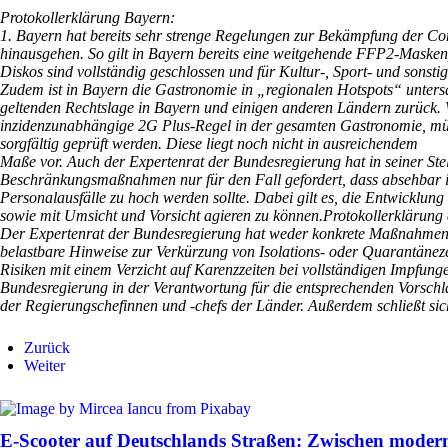
Protokollerklärung Bayern:
1. Bayern hat bereits sehr strenge Regelungen zur Bekämpfung der Co
hinausgehen. So gilt in Bayern bereits eine weitgehende FFP2-Maskenpf
Diskos sind vollständig geschlossen und für Kultur-, Sport- und sons
Zudem ist in Bayern die Gastronomie in „regionalen Hotspots“ untersagt
geltenden Rechtslage in Bayern und einigen anderen Ländern zurück. 
inzidenzunabhängige 2G Plus-Regel in der gesamten Gastronomie, müsse
sorgfältig geprüft werden. Diese liegt noch nicht in ausreichendem
Maße vor. Auch der Expertenrat der Bundesregierung hat in seiner S
Beschränkungsmaßnahmen nur für den Fall gefordert, dass absehbar 
Personalausfälle zu hoch werden sollte. Dabei gilt es, die Entwicklun
sowie mit Umsicht und Vorsicht agieren zu können.
Protokollerklärung
Der Expertenrat der Bundesregierung hat weder konkrete Maßnahmen
belastbare Hinweise zur Verkürzung von Isolations- oder Quarantänezei
Risiken mit einem Verzicht auf Karenzzeiten bei vollständigen Impfung
Bundesregierung in der Verantwortung für die entsprechenden Vorschlä
der Regierungschefinnen und -chefs der Länder. Außerdem schließt sic
Zurück
Weiter
E-Scooter auf Deutschlands Straßen: Zwischen moder