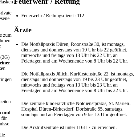
Feuerwehr / Rettung
Masken
rivate
Feuerwehr / Rettungsdienst: 112
esene
Ärzte
ie zum
ahmen
Die Notfallpraxis Düren, Roonstraße 30, ist montags,
r
dienstags und donnerstags von 19 Uhr bis 22 geöffnet,
mittwochs und freitags von 13 Uhr bis 22 Uhr, an
 (2G)
Feiertagen und am Wochenende von 8 Uhr bis 22 Uhr.
einer
ken
Die Notfallpraxis Jülich, Kurfürstenstraße 22, ist montags,
ringen
dienstags und donnerstags von 19 bis 23 Uhr geöffnet,
mittwochs und freitags von 13 Uhr bis 23 Uhr, an
Feiertagen und am Wochenende von 8 Uhr bis 22 Uhr.
beiten
Die zentrale kinderärztliche Notdienstpraxis, St. Marien-
Hospital Düren-Birkesdorf, Dorfstraße 55, samstags,
n und
sonntags und an Feiertagen von 9 bis 13 Uhr geöffnet.
 für
nisse
Die Arztrufzentrale ist unter 116117 zu erreichen.
die