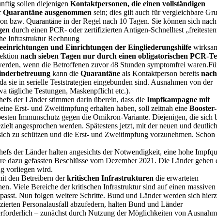
nftig sollen diejenigen
Kontaktpersonen, die einen vollständigen
r
Quarantäne ausgenommen
sein; dies gilt auch für vergleichbare G
tion bzw. Quarantäne in der Regel nach 10 Tagen. Sie können sich nach
gen
durch einen PCR- oder zertifizierten Antigen-Schnelltest „freitesten
he Infrastruktur Rechnung
einrichtungen und Einrichtungen der Eingliederungshilfe
wirksa
fektion
nach sieben Tagen nur durch einen obligatorischen PCR-Te
erden, wenn die Betroffenen zuvor 48 Stunden symptomfrei waren.Fü
inderbetreuung
kann die
Quarantäne
als Kontaktperson bereits
nach
a sie in serielle Teststrategien eingebunden sind. Ausnahmen von der
 tägliche Testungen, Maskenpflicht etc.).
efs der Länder stimmen darin überein, dass die
Impfkampagne mit
eine Erst- und Zweitimpfung erhalten haben, soll zeitnah eine
Booster-
esten Immunschutz gegen die Omikron-Variante. Diejenigen, die sich b
zielt angesprochen werden. Spätestens jetzt, mit der neuen und deutlic
, sich zu schützen und die Erst- und Zweitimpfung vorzunehmen. Schon 
fs der Länder halten angesichts der Notwendigkeit, eine hohe Impfqu
 ihre dazu gefassten Beschlüsse vom Dezember 2021. Die Länder gehen
g vorliegen wird.
t den Betreibern der
kritischen Infrastrukturen
die erwarteten
n. Viele Bereiche der kritischen Infrastruktur sind auf einen massiven
epasst. Nun folgen weitere Schritte. Bund und Länder werden sich hier
ierten Personalausfall abzufedern, halten Bund und Länder
erforderlich – zunächst durch Nutzung der Möglichkeiten von Ausnah