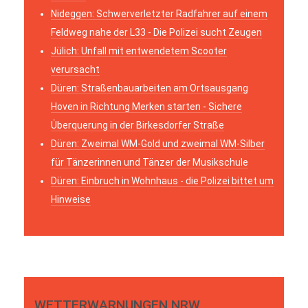
Nideggen: Schwerverletzter Radfahrer auf einem
Feldweg nahe der L33 - Die Polizei sucht Zeugen
Jülich: Unfall mit entwendetem Scooter
verursacht
Düren: Straßenbauarbeiten am Ortsausgang
Hoven in Richtung Merken starten - Sichere
Überquerung in der Birkesdorfer Straße
Düren: Zweimal WM-Gold und zweimal WM-Silber
für Tänzerinnen und Tänzer der Musikschule
Düren: Einbruch in Wohnhaus - die Polizei bittet um
Hinweise
WETTERWARNUNGEN NRW