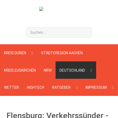
Suchen
...
KREIS DÜREN
STÄDTEREGION AACHEN
KREIS EUSKIRCHEN
NRW
DEUTSCHLAND
WETTER
HIGHTECH
RATGEBER
IMPRESSUM
Flensburg: Verkehrssünder -