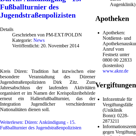
Augenklinik)
Fußballturnier des
Jugendstraßenpolizisten
Apotheken
Details
Apotheken:
Geschrieben von
PM-EXT/POLDN
Notdienst- und
Kategorie:
News
Apothekenauskun
Veröffentlicht: 20. November 2014
Anruf vom
Festnetz unter
0800 00 22833
(kostenlos)
www.aknr.de
Kreis Düren: Tradition hat inzwischen eine
besondere
Veranstaltung
des Dürener
Jugendstraßenpolizisten Dirk Zitz. Zum
Vergiftungen
Jahresabschluss der laufenden Aktivitäten
organisiert er im Namen der Kreispolizeibehörde
erneut ein Hallenfußballturnier, das der
Infozentrale für
Integration
Jugendlicher
verschiedenster
Vergiftungsfälle
Nationalitäten dienen soll.
(Uniklinik
Bonn): 0228-
2873211
Weiterlesen: Düren: Ankündigung - 15.
Informationszentr
Fußballturnier des Jugendstraßenpolizisten
gegen Vergiftung