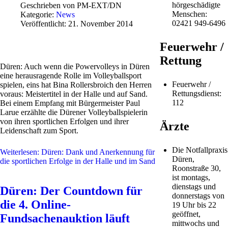
hörgeschädigte
Geschrieben von
PM-EXT/DN
Menschen:
Kategorie:
News
02421 949-6496
Veröffentlicht: 21. November 2014
Feuerwehr /
Rettung
Düren: Auch wenn die Powervolleys in Düren
eine herausragende Rolle im Volleyballsport
Feuerwehr /
spielen, eins hat Bina Rollersbroich den Herren
Rettungsdienst:
voraus: Meistertitel in der Halle und auf Sand.
112
Bei einem Empfang mit Bürgermeister Paul
Larue erzählte die Dürener Volleyballspielerin
von ihren sportlichen Erfolgen und ihrer
Ärzte
Leidenschaft zum Sport.
Die Notfallpraxis
Weiterlesen: Düren: Dank und Anerkennung für
Düren,
die sportlichen Erfolge in der Halle und im Sand
Roonstraße 30,
ist montags,
dienstags und
Düren: Der Countdown für
donnerstags von
die 4. Online-
19 Uhr bis 22
geöffnet,
Fundsachenauktion läuft
mittwochs und