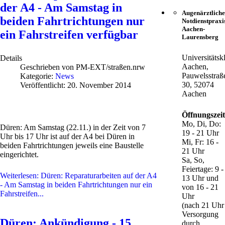
der A4 - Am Samstag in
Augenärztliche
beiden Fahrtrichtungen nur
Notdienstpraxi
Aachen-
ein Fahrstreifen verfügbar
Laurensberg
Universitätsk
Details
Aachen,
Geschrieben von
PM-EXT/straßen.nrw
Pauwelsstraß
Kategorie:
News
30, 52074
Veröffentlicht: 20. November 2014
Aachen
Öffnungszei
Mo, Di, Do:
Düren: Am Samstag (22.11.) in der Zeit von 7
19 - 21 Uhr
Uhr bis 17 Uhr ist auf der A4 bei Düren in
Mi, Fr: 16 -
beiden Fahrtrichtungen jeweils eine Baustelle
21 Uhr
eingerichtet.
Sa, So,
Feiertage: 9 -
Weiterlesen: Düren: Reparaturarbeiten auf der A4
13 Uhr und
- Am Samstag in beiden Fahrtrichtungen nur ein
von 16 - 21
Fahrstreifen...
Uhr
(nach 21 Uhr
Versorgung
Düren: Ankündigung - 15.
durch