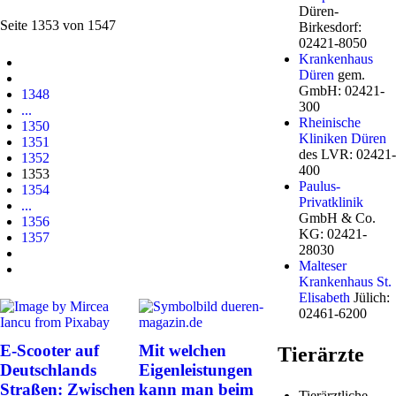
Düren-
Seite 1353 von 1547
Birkesdorf:
02421-8050
Krankenhaus
Düren
gem.
GmbH: 02421-
1348
300
...
Rheinische
1350
Kliniken Düren
1351
des LVR: 02421-
1352
400
1353
Paulus-
1354
Privatklinik
...
GmbH & Co.
1356
KG: 02421-
1357
28030
Malteser
Krankenhaus St.
Elisabeth
Jülich:
02461-6200
E-Scooter auf
Mit welchen
Tierärzte
Deutschlands
Eigenleistungen
Straßen: Zwischen
kann man beim
Tierärztliche