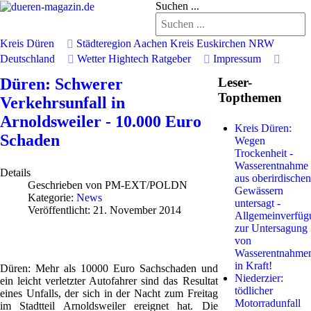
Suchen ...
Kreis Düren
Städteregion Aachen
Kreis Euskirchen
NRW
Deutschland
Wetter
Hightech
Ratgeber
Impressum
Düren: Schwerer
Leser-
Topthemen
Verkehrsunfall in
Arnoldsweiler - 10.000 Euro
Kreis Düren:
Schaden
Wegen
Trockenheit -
Wasserentnahme
Details
aus oberirdischen
Geschrieben von
PM-EXT/POLDN
Gewässern
Kategorie:
News
untersagt -
Veröffentlicht: 21. November 2014
Allgemeinverfüg
zur Untersagung
von
Wasserentnahme
in Kraft!
Düren: Mehr als 10000 Euro Sachschaden und
Niederzier:
ein leicht verletzter Autofahrer sind das Resultat
tödlicher
eines Unfalls, der sich in der Nacht zum Freitag
Motorradunfall
im Stadtteil Arnoldsweiler ereignet hat. Die