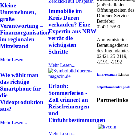
(außerhalb der
Kleine
Öffnungszeiten des
Immobilie im
Unternehmen,
Dürener Service
Kreis Düren
große
Betriebs):
verkaufen? Eine
Verantwortung –
02421 5590
Expertin aus NRW
Finanzorganisation
verrät die
im regionalen
Anonymisierter
wichtigsten
Beratungsdienst
Mittelstand
des Jugendamtes
Schritte
02421 25-2119,
Mehr Lesen...
-2191, -2192
Mehr Lesen...
Wie wählt man
Interessante
Links:
das richtige
Urlaub:
http://familienfrage.de
Smartphone für
Sommerferien -
die
Zoll erinnert an
Partnerlinks
Videoproduktion
Reisefreimengen
aus?
und
Einfuhrbestimmungen
Mehr Lesen...
Mehr Lesen...