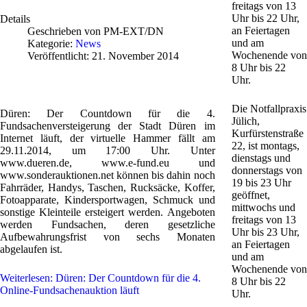
freitags von 13
Uhr bis 22 Uhr,
Details
an Feiertagen
Geschrieben von
PM-EXT/DN
und am
Kategorie:
News
Wochenende von
Veröffentlicht: 21. November 2014
8 Uhr bis 22
Uhr.
Die Notfallpraxis
Düren: Der Countdown für die 4.
Jülich,
Fundsachenversteigerung der Stadt Düren im
Kurfürstenstraße
Internet läuft, der virtuelle Hammer fällt am
22, ist montags,
29.11.2014, um 17:00 Uhr. Unter
dienstags und
www.dueren.de, www.e-fund.eu und
donnerstags von
www.sonderauktionen.net können bis dahin noch
19 bis 23 Uhr
Fahrräder, Handys, Taschen, Rucksäcke, Koffer,
geöffnet,
Fotoapparate, Kindersportwagen, Schmuck und
mittwochs und
sonstige Kleinteile ersteigert werden. Angeboten
freitags von 13
werden Fundsachen, deren gesetzliche
Uhr bis 23 Uhr,
Aufbewahrungsfrist von sechs Monaten
an Feiertagen
abgelaufen ist.
und am
Wochenende von
Weiterlesen: Düren: Der Countdown für die 4.
8 Uhr bis 22
Online-Fundsachenauktion läuft
Uhr.