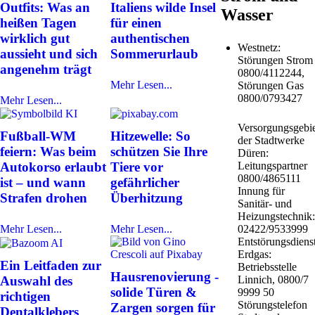
Outfits: Was an
Italiens wilde Insel
Wasser
heißen Tagen
für einen
wirklich gut
authentischen
Westnetz:
aussieht und sich
Sommerurlaub
Störungen Strom
angenehm trägt
0800/4112244,
Mehr Lesen...
Störungen Gas
0800/0793427
Mehr Lesen...
Versorgungsgebie
Fußball-WM
Hitzewelle: So
der Stadtwerke
feiern: Was beim
schützen Sie Ihre
Düren:
Leitungspartner
Autokorso erlaubt
Tiere vor
0800/4865111
ist – und wann
gefährlicher
Innung für
Strafen drohen
Überhitzung
Sanitär- und
Heizungstechnik:
02422/9533999
Mehr Lesen...
Mehr Lesen...
Entstörungsdiens
Erdgas:
Ein Leitfaden zur
Betriebsstelle
Hausrenovierung -
Auswahl des
Linnich, 0800/7
solide Türen &
9999 50
richtigen
Störungstelefon
Zargen sorgen für
Dentalklebers