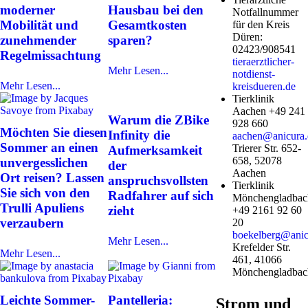
moderner
Hausbau bei den
Notfallnummer
Mobilität und
Gesamtkosten
für den Kreis
Düren:
zunehmender
sparen?
02423/908541
Regelmissachtung
tieraerztlicher-
Mehr Lesen...
notdienst-
Mehr Lesen...
kreisdueren.de
Tierklinik
Aachen +49 241
Warum die ZBike
928 660
Möchten Sie diesen
Infinity die
aachen@anicura.
Sommer an einen
Trierer Str. 652-
Aufmerksamkeit
658, 52078
unvergesslichen
der
Aachen
Ort reisen? Lassen
anspruchsvollsten
Tierklinik
Sie sich von den
Radfahrer auf sich
Mönchengladbac
Trulli Apuliens
zieht
+49 2161 92 60
verzaubern
20
boekelberg@anic
Mehr Lesen...
Krefelder Str.
Mehr Lesen...
461, 41066
Mönchengladbac
Leichte Sommer-
Pantelleria:
Strom und