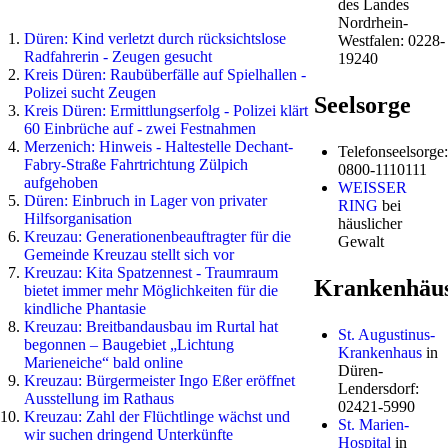
des Landes
Nordrhein-
Düren: Kind verletzt durch rücksichtslose
Westfalen: 0228-
Radfahrerin - Zeugen gesucht
19240
Kreis Düren: Raubüberfälle auf Spielhallen -
Polizei sucht Zeugen
Seelsorge
Kreis Düren: Ermittlungserfolg - Polizei klärt
60 Einbrüche auf - zwei Festnahmen
Merzenich: Hinweis - Haltestelle Dechant-
Telefonseelsorge:
Fabry-Straße Fahrtrichtung Zülpich
0800-1110111
aufgehoben
WEISSER
Düren: Einbruch in Lager von privater
RING
bei
Hilfsorganisation
häuslicher
Kreuzau: Generationenbeauftragter für die
Gewalt
Gemeinde Kreuzau stellt sich vor
Kreuzau: Kita Spatzennest - Traumraum
Krankenhäu
bietet immer mehr Möglichkeiten für die
kindliche Phantasie
Kreuzau: Breitbandausbau im Rurtal hat
St. Augustinus-
begonnen – Baugebiet „Lichtung
Krankenhaus
in
Marieneiche“ bald online
Düren-
Kreuzau: Bürgermeister Ingo Eßer eröffnet
Lendersdorf:
Ausstellung im Rathaus
02421-5990
Kreuzau: Zahl der Flüchtlinge wächst und
St. Marien-
wir suchen dringend Unterkünfte
Hospital
in