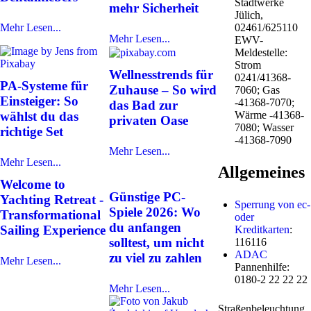
Stadtwerke
mehr Sicherheit
Jülich,
Mehr Lesen...
02461/625110
Mehr Lesen...
EWV-
Meldestelle:
Strom
Wellnesstrends für
0241/41368-
PA-Systeme für
Zuhause – So wird
7060; Gas
Einsteiger: So
-41368-7070;
das Bad zur
Wärme -41368-
wählst du das
privaten Oase
7080; Wasser
richtige Set
-41368-7090
Mehr Lesen...
Mehr Lesen...
Allgemeines
Welcome to
Günstige PC-
Yachting Retreat -
Sperrung von ec-
Spiele 2026: Wo
Transformational
oder
du anfangen
Sailing Experience
Kreditkarten
:
solltest, um nicht
116116
ADAC
zu viel zu zahlen
Mehr Lesen...
Pannenhilfe:
0180-2 22 22 22
Mehr Lesen...
Straßenbeleuchtung