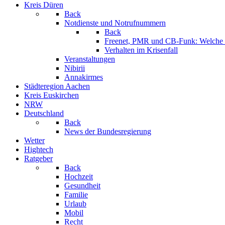
Kreis Düren
Back
Notdienste und Notrufnummern
Back
Freenet, PMR und CB-Funk: Welche K
Verhalten im Krisenfall
Veranstaltungen
Nibirii
Annakirmes
Städteregion Aachen
Kreis Euskirchen
NRW
Deutschland
Back
News der Bundesregierung
Wetter
Hightech
Ratgeber
Back
Hochzeit
Gesundheit
Familie
Urlaub
Mobil
Recht