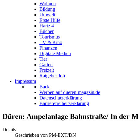
Wohnen
Bildung
Umwelt
Erste Hilfe
Hartz 4
Bücher
Tourismus
TV & Kino
Finanzen
Digitale Medien
Tier
Garten
Freizeit
Ratgeber Job
Impressum
Back
Werben auf dueren-magazin.de
Datenschutzerklärung
Barrierefreiheitserklärung
Düren: Ampelanlage Bahnstraße/ In der M
Details
Geschrieben von
PM-EXT/DN