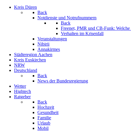
Kreis Düren
Back
Notdienste und Notrufnummern
Back
Freenet, PMR und CB-Funk: Welche K
Verhalten im Krisenfall
Veranstaltungen
Nibirii
Annakirmes
Städteregion Aachen
Kreis Euskirchen
NRW
Deutschland
Back
News der Bundesregierung
Wetter
Hightech
Ratgeber
Back
Hochzeit
Gesundheit
Familie
Urlaub
Mobil