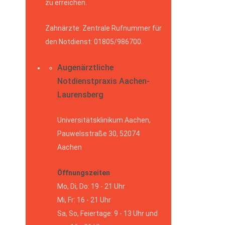
zu erreichen.
Zahnärzte: Zentrale Rufnummer für
den Notdienst: 01805/986700.
Augenärztliche
Notdienstpraxis Aachen-
Laurensberg
Universitätsklinikum Aachen,
Pauwelsstraße 30, 52074
Aachen
Öffnungszeiten
Mo, Di, Do: 19 - 21 Uhr
Mi, Fr: 16 - 21 Uhr
Sa, So, Feiertage: 9 - 13 Uhr und