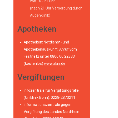
von 16 - 21 Uhr
(nach 21 Uhr Versorgung durch
Augenklinik)
Apotheken
Apotheken: Notdienst- und
Apothekenauskunft: Anruf vom
Festnetz unter 0800 00 22833
(kostenlos)
www.aknr.de
Vergiftungen
Infozentrale für Vergiftungsfälle
(Uniklinik Bonn): 0228-2873211
Informationszentrale gegen
Vergiftung des Landes Nordrhein-