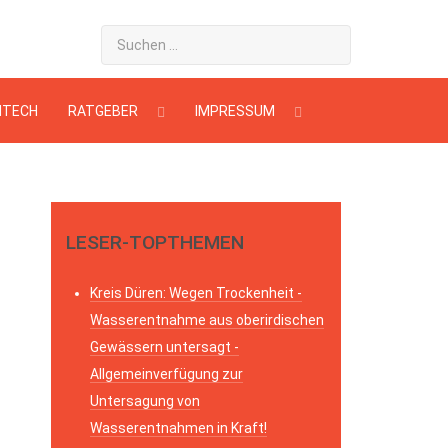
HTECH
RATGEBER
IMPRESSUM
LESER-TOPTHEMEN
Kreis Düren: Wegen Trockenheit -
Wasserentnahme aus oberirdischen
Gewässern untersagt -
Allgemeinverfügung zur
Untersagung von
Wasserentnahmen in Kraft!