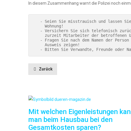
In diesem Zusammenhang warnt die Polizei noch einmal
   - Seien Sie misstrauisch und lassen Sie keine Fremden in die 

     Wohnung!

   - Versichern Sie sich telefonisch zurück und fragen nach, ob 

     zurzeit Mitarbeiter der betroffenen Unternehmen unterwegs sind!

   - Fragen Sie nach dem Namen der Person und lassen Sie sich einen 

     Ausweis zeigen!

   - Bitten Sie Verwandte, Freunde oder 
Zurück
Mit welchen Eigenleistungen ka
man beim Hausbau bei den
Gesamtkosten sparen?