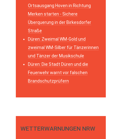
Ortsausgang Hoven in Richtung
Merken starten - Sichere
Überquerung in der Birkesdorfer
Straße
Düren: Zweimal WM-Gold und
zweimal WM-Silber für Tänzerinnen
und Tänzer der Musikschule
Düren: Die Stadt Düren und die
Feuerwehr warnt vor falschen
Brandschutzprüfern
WETTERWARNUNGEN NRW