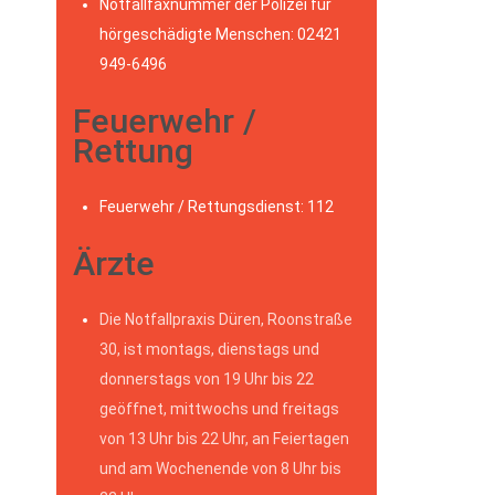
Notfallfaxnummer der Polizei für
hörgeschädigte Menschen: 02421
949-6496
Feuerwehr /
Rettung
Feuerwehr / Rettungsdienst: 112
Ärzte
Die Notfallpraxis Düren, Roonstraße
30, ist montags, dienstags und
donnerstags von 19 Uhr bis 22
geöffnet, mittwochs und freitags
von 13 Uhr bis 22 Uhr, an Feiertagen
und am Wochenende von 8 Uhr bis