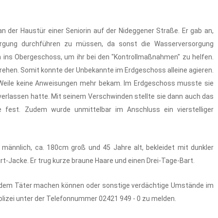
an der Haustür einer Seniorin auf der Nideggener Straße. Er gab an,
rgung durchführen zu müssen, da sonst die Wasserversorgung
in ins Obergeschoss, um ihr bei den "Kontrollmaßnahmen" zu helfen.
drehen. Somit konnte der Unbekannte im Erdgeschoss alleine agieren.
r Weile keine Anweisungen mehr bekam. Im Erdgeschoss musste sie
verlassen hatte. Mit seinem Verschwinden stellte sie dann auch das
e fest. Zudem wurde unmittelbar im Anschluss ein vierstelliger
männlich, ca. 180cm groß und 45 Jahre alt, bekleidet mit dunkler
t-Jacke. Er trug kurze braune Haare und einen Drei-Tage-Bart.
der dem Täter machen können oder sonstige verdächtige Umstände im
olizei unter der Telefonnummer 02421 949 - 0 zu melden.