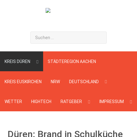
Suchen
...
KREIS DÜREN
STÄDTEREGION AACHEN
KREIS EUSKIRCHEN
NRW
DEUTSCHLAND
WETTER
HIGHTECH
RATGEBER
IMPRESSUM
Düren: Brand in Schulküche