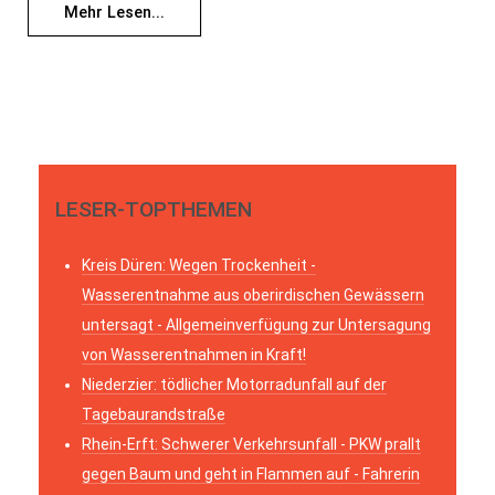
Mehr Lesen...
LESER-TOPTHEMEN
Kreis Düren: Wegen Trockenheit -
Wasserentnahme aus oberirdischen Gewässern
untersagt - Allgemeinverfügung zur Untersagung
von Wasserentnahmen in Kraft!
Niederzier: tödlicher Motorradunfall auf der
Tagebaurandstraße
Rhein-Erft: Schwerer Verkehrsunfall - PKW prallt
gegen Baum und geht in Flammen auf - Fahrerin