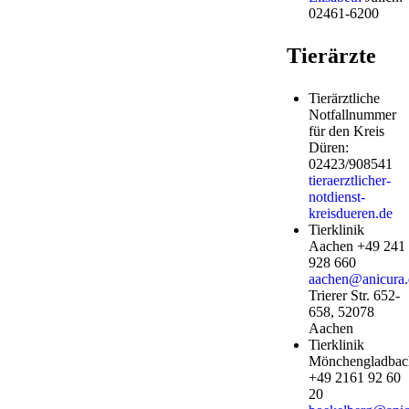
02461-6200
Tierärzte
Tierärztliche
Notfallnummer
für den Kreis
Düren:
02423/908541
tieraerztlicher-
notdienst-
kreisdueren.de
Tierklinik
Aachen +49 241
928 660
aachen@anicura.
Trierer Str. 652-
658, 52078
Aachen
Tierklinik
Mönchengladbac
+49 2161 92 60
20