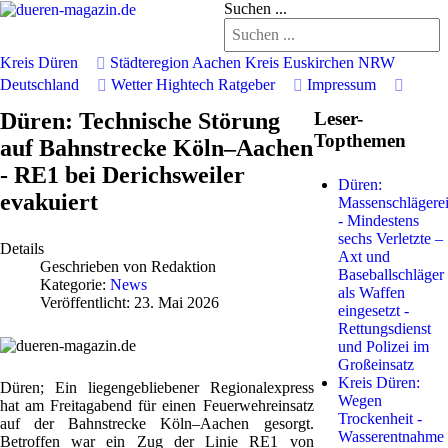
Suchen ...
Kreis Düren
Städteregion Aachen
Kreis Euskirchen
NRW
Deutschland
Wetter
Hightech
Ratgeber
Impressum
Düren: Technische Störung
Leser-
Topthemen
auf Bahnstrecke Köln–Aachen
- RE1 bei Derichsweiler
Düren:
evakuiert
Massenschlägere
- Mindestens
sechs Verletzte –
Details
Axt und
Geschrieben von
Redaktion
Baseballschläger
Kategorie:
News
als Waffen
Veröffentlicht: 23. Mai 2026
eingesetzt -
Rettungsdienst
und Polizei im
Großeinsatz
Kreis Düren:
Düren; Ein liegengebliebener Regionalexpress
Wegen
hat am Freitagabend für einen Feuerwehreinsatz
Trockenheit -
auf der Bahnstrecke Köln–Aachen gesorgt.
Wasserentnahme
Betroffen war ein Zug der Linie RE1 von