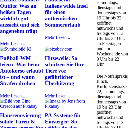
ist montags,
Outfits: Was an
Italiens wilde Insel
dienstags und
heißen Tagen
für einen
donnerstags von
wirklich gut
authentischen
19 Uhr bis 22
geöffnet,
aussieht und sich
Sommerurlaub
mittwochs und
angenehm trägt
freitags von 13
Mehr Lesen...
Uhr bis 22 Uhr,
Mehr Lesen...
an Feiertagen
und am
Wochenende von
Fußball-WM
Hitzewelle: So
8 Uhr bis 22
feiern: Was beim
schützen Sie Ihre
Uhr.
Autokorso erlaubt
Tiere vor
Die Notfallpraxis
ist – und wann
gefährlicher
Jülich,
Strafen drohen
Überhitzung
Kurfürstenstraße
22, ist montags,
Mehr Lesen...
Mehr Lesen...
dienstags und
donnerstags von
19 bis 23 Uhr
geöffnet,
Hausrenovierung -
PA-Systeme für
mittwochs und
solide Türen &
Einsteiger: So
freitags von 13
Zargen sorgen für
wählst du das
Uhr bis 23 Uhr,