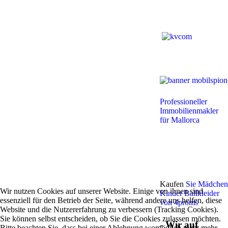
Professioneller
Immobilienmakler
für Mallorca
Kaufen
Sie Mädchen
Wir nutzen Cookies auf unserer Website. Einige von ihnen sind
Kinder Ballkleider
essenziell für den Betrieb der Seite, während andere uns helfen, diese
von 4proms
Website und die Nutzererfahrung zu verbessern (Tracking Cookies).
Sie können selbst entscheiden, ob Sie die Cookies zulassen möchten.
- Wir auf
Bitte beachten Sie, dass bei einer Ablehnung womöglich nicht mehr