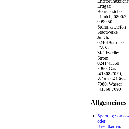
Entstörungsdiens
Erdgas:
Betriebsstelle
Linnich, 0800/7
9999 50
Störungstelefon
Stadtwerke
Jülich,
02461/625110
EWV-
Meldestelle:
Strom
0241/41368-
7060; Gas
-41368-7070;
Wärme -41368-
7080; Wasser
-41368-7090
Allgemeines
Sperrung von ec-
oder
Kreditkarten
: