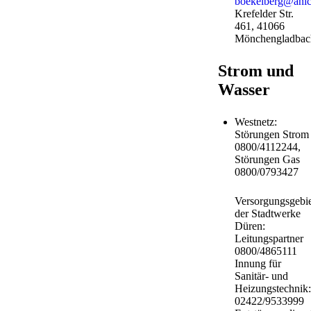
boekelberg@anic
Krefelder Str.
461, 41066
Mönchengladbac
Strom und
Wasser
Westnetz:
Störungen Strom
0800/4112244,
Störungen Gas
0800/0793427
Versorgungsgebie
der Stadtwerke
Düren:
Leitungspartner
0800/4865111
Innung für
Sanitär- und
Heizungstechnik:
02422/9533999