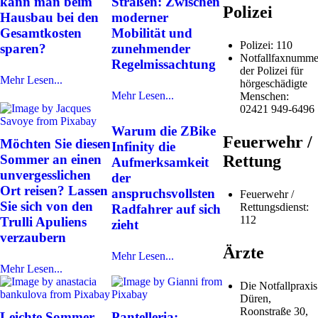
kann man beim
Straßen: Zwischen
Polizei
Hausbau bei den
moderner
Gesamtkosten
Mobilität und
Polizei: 110
sparen?
zunehmender
Notfallfaxnumme
Regelmissachtung
der Polizei für
Mehr Lesen...
hörgeschädigte
Mehr Lesen...
Menschen:
02421 949-6496
Warum die ZBike
Feuerwehr /
Möchten Sie diesen
Infinity die
Sommer an einen
Rettung
Aufmerksamkeit
unvergesslichen
der
Ort reisen? Lassen
anspruchsvollsten
Feuerwehr /
Sie sich von den
Rettungsdienst:
Radfahrer auf sich
112
Trulli Apuliens
zieht
verzaubern
Ärzte
Mehr Lesen...
Mehr Lesen...
Die Notfallpraxis
Düren,
Roonstraße 30,
Leichte Sommer-
Pantelleria: