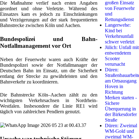
großen Einsatz
Die Maßnahme verlief nach ersten Angaben
von Feuerwehr
geordnet und ohne Verletzte. Während des
und
Einsatzes kam es jedoch zu Einschränkungen
Rettungsdienst
und Verzögerungen auf der stark frequentierten
Langerwehe:
Bahnstrecke zwischen Köln und Aachen.
Kind bei
Verkehrsunfall
Bundespolizei und Bahn-
schwer verletzt
Notfallmanagement vor Ort
Jülich: Unfall mit
entwendetem
Scooter
Neben der Feuerwehr waren auch Kräfte der
verursacht
Bundespolizei sowie der Notfallmanager der
Düren:
Deutschen Bahn im Einsatz, um die Sicherheit
Straßenbauarbeit
entlang der Strecke zu gewährleisten und den
am Ortsausgang
Bahnverkehr zu koordinieren.
Hoven in
Richtung
Die Bahnstrecke Köln–Aachen zählt zu den
Merken starten -
wichtigsten Verkehrsachsen in Nordrhein-
Sichere
Westfalen. Insbesondere die Linie RE1 wird
Überquerung in
täglich von zahlreichen Pendlern genutzt.
der Birkesdorfer
Straße
Düren: Zweimal
WM-Gold und
zweimal WM-
Ursache war technische Störung