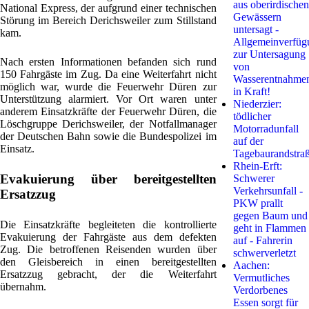
aus oberirdischen
National Express, der aufgrund einer technischen
Gewässern
Störung im Bereich Derichsweiler zum Stillstand
untersagt -
kam.
Allgemeinverfüg
zur Untersagung
Nach ersten Informationen befanden sich rund
von
150 Fahrgäste im Zug. Da eine Weiterfahrt nicht
Wasserentnahme
möglich war, wurde die Feuerwehr Düren zur
in Kraft!
Unterstützung alarmiert. Vor Ort waren unter
Niederzier:
anderem Einsatzkräfte der Feuerwehr Düren, die
tödlicher
Löschgruppe Derichsweiler, der Notfallmanager
Motorradunfall
der Deutschen Bahn sowie die Bundespolizei im
auf der
Einsatz.
Tagebaurandstra
Rhein-Erft:
Evakuierung über bereitgestellten
Schwerer
Verkehrsunfall -
Ersatzzug
PKW prallt
gegen Baum und
Die Einsatzkräfte begleiteten die kontrollierte
geht in Flammen
Evakuierung der Fahrgäste aus dem defekten
auf - Fahrerin
Zug. Die betroffenen Reisenden wurden über
schwerverletzt
den Gleisbereich in einen bereitgestellten
Aachen:
Ersatzzug gebracht, der die Weiterfahrt
Vermutliches
übernahm.
Verdorbenes
Essen sorgt für