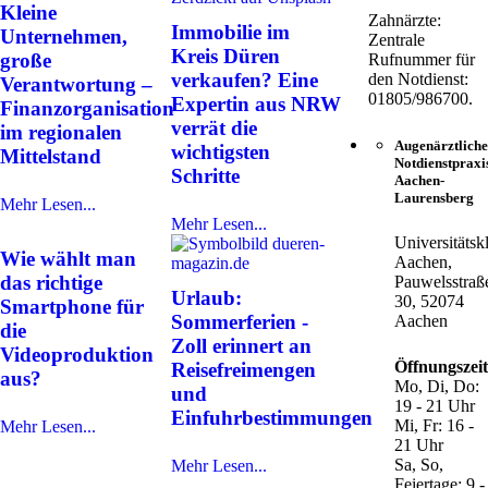
Kleine
Zahnärzte:
Immobilie im
Unternehmen,
Zentrale
Kreis Düren
große
Rufnummer für
verkaufen? Eine
den Notdienst:
Verantwortung –
01805/986700.
Expertin aus NRW
Finanzorganisation
verrät die
im regionalen
Augenärztliche
wichtigsten
Mittelstand
Notdienstpraxi
Schritte
Aachen-
Laurensberg
Mehr Lesen...
Mehr Lesen...
Universitätsk
Wie wählt man
Aachen,
das richtige
Pauwelsstraß
Urlaub:
30, 52074
Smartphone für
Sommerferien -
Aachen
die
Zoll erinnert an
Videoproduktion
Öffnungszei
Reisefreimengen
aus?
Mo, Di, Do:
und
19 - 21 Uhr
Einfuhrbestimmungen
Mi, Fr: 16 -
Mehr Lesen...
21 Uhr
Sa, So,
Mehr Lesen...
Feiertage: 9 -