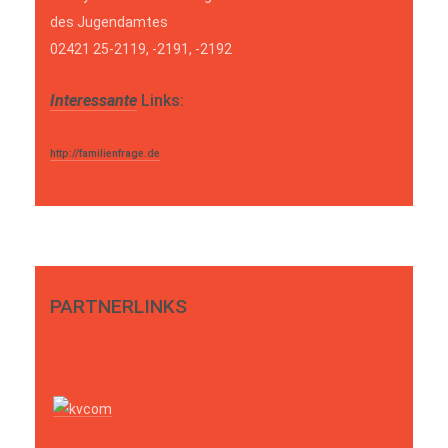
des Jugendamtes
02421 25-2119, -2191, -2192
Interessante
Links:
http://familienfrage.de
PARTNERLINKS