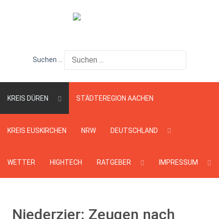
Suchen ...
KREIS DÜREN
STÄDTEREGION AACHEN
KREIS EUSKIRCHEN
NRW
DEUTSCHLAND
WETTER
HIGHTECH
RATGEBER
IMPRESSUM
Niederzier: Zeugen nach