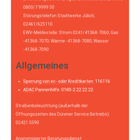
0800/7 9999 50
Störungstelefon Stadtwerke Jülich,
02461/625110
EWV-Meldestelle: Strom 0241/41368-7060; Gas
-41368-7070; Wärme -41368-7080; Wasser
-41368-7090
Allgemeines
Sperrung von ec- oder Kreditkarten
: 116116
ADAC
Pannenhilfe: 0180-2 22 22 22
Straßenbeleuchtung (außerhalb der
Öffnungszeiten des Dürener Service Betriebs):
02421 5590
Anonymisierter Beratungsdienst