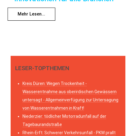
Mehr Lesen...
LESER-TOPTHEMEN
Kreis Düren: Wegen Trockenheit -
Wasserentnahme aus oberirdischen Gewässern
untersagt - Allgemeinverfügung zur Untersagung
von Wasserentnahmen in Kraft!
Niederzier: tödlicher Motorradunfall auf der
Tagebaurandstraße
Rhein-Erft: Schwerer Verkehrsunfall - PKW prallt