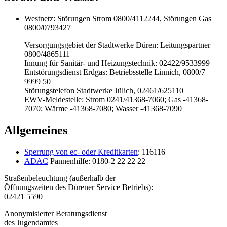
Westnetz: Störungen Strom 0800/4112244, Störungen Gas
0800/0793427
Versorgungsgebiet der Stadtwerke Düren: Leitungspartner
0800/4865111
Innung für Sanitär- und Heizungstechnik: 02422/9533999
Entstörungsdienst Erdgas: Betriebsstelle Linnich, 0800/7
9999 50
Störungstelefon Stadtwerke Jülich, 02461/625110
EWV-Meldestelle: Strom 0241/41368-7060; Gas -41368-
7070; Wärme -41368-7080; Wasser -41368-7090
Allgemeines
Sperrung von ec- oder Kreditkarten
: 116116
ADAC
Pannenhilfe: 0180-2 22 22 22
Straßenbeleuchtung (außerhalb der
Öffnungszeiten des Dürener Service Betriebs):
02421 5590
Anonymisierter Beratungsdienst
des Jugendamtes