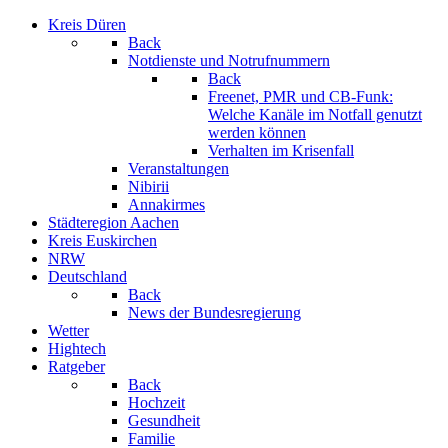
Kreis Düren
Back
Notdienste und Notrufnummern
Back
Freenet, PMR und CB-Funk:
Welche Kanäle im Notfall genutzt
werden können
Verhalten im Krisenfall
Veranstaltungen
Nibirii
Annakirmes
Städteregion Aachen
Kreis Euskirchen
NRW
Deutschland
Back
News der Bundesregierung
Wetter
Hightech
Ratgeber
Back
Hochzeit
Gesundheit
Familie