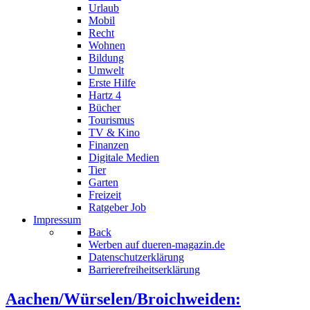
Urlaub
Mobil
Recht
Wohnen
Bildung
Umwelt
Erste Hilfe
Hartz 4
Bücher
Tourismus
TV & Kino
Finanzen
Digitale Medien
Tier
Garten
Freizeit
Ratgeber Job
Impressum
Back
Werben auf dueren-magazin.de
Datenschutzerklärung
Barrierefreiheitserklärung
Aachen/Würselen/Broichweiden: