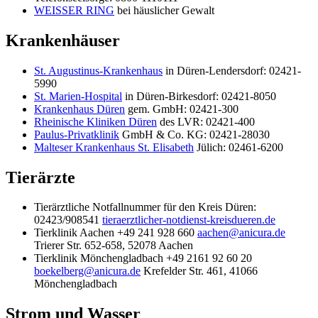
WEISSER RING
bei häuslicher Gewalt
Krankenhäuser
St. Augustinus-Krankenhaus
in Düren-Lendersdorf: 02421-
5990
St. Marien-Hospital
in Düren-Birkesdorf: 02421-8050
Krankenhaus Düren
gem. GmbH: 02421-300
Rheinische Kliniken Düren
des LVR: 02421-400
Paulus-Privatklinik
GmbH & Co. KG: 02421-28030
Malteser Krankenhaus St. Elisabeth
Jülich: 02461-6200
Tierärzte
Tierärztliche Notfallnummer für den Kreis Düren:
02423/908541
tieraerztlicher-notdienst-kreisdueren.de
Tierklinik Aachen +49 241 928 660
aachen@anicura.de
Trierer Str. 652-658, 52078 Aachen
Tierklinik Mönchengladbach +49 2161 92 60 20
boekelberg@anicura.de
Krefelder Str. 461, 41066
Mönchengladbach
Strom und Wasser