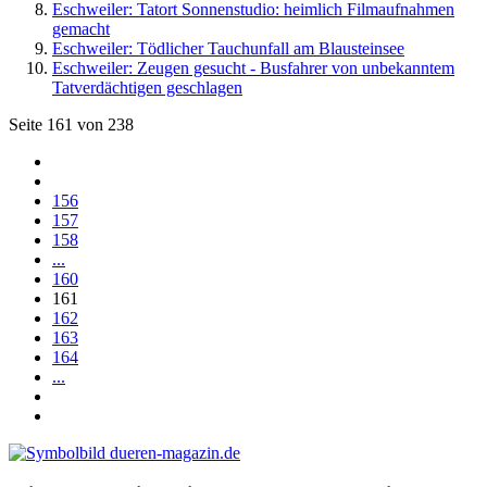
Eschweiler: Tatort Sonnenstudio: heimlich Filmaufnahmen
gemacht
Eschweiler: Tödlicher Tauchunfall am Blausteinsee
Eschweiler: Zeugen gesucht - Busfahrer von unbekanntem
Tatverdächtigen geschlagen
Seite 161 von 238
156
157
158
...
160
161
162
163
164
...