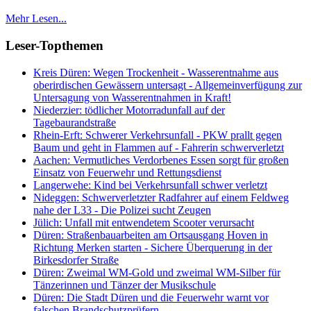
Mehr Lesen...
Leser-Topthemen
Kreis Düren: Wegen Trockenheit - Wasserentnahme aus
oberirdischen Gewässern untersagt - Allgemeinverfügung zur
Untersagung von Wasserentnahmen in Kraft!
Niederzier: tödlicher Motorradunfall auf der
Tagebaurandstraße
Rhein-Erft: Schwerer Verkehrsunfall - PKW prallt gegen
Baum und geht in Flammen auf - Fahrerin schwerverletzt
Aachen: Vermutliches Verdorbenes Essen sorgt für großen
Einsatz von Feuerwehr und Rettungsdienst
Langerwehe: Kind bei Verkehrsunfall schwer verletzt
Nideggen: Schwerverletzter Radfahrer auf einem Feldweg
nahe der L33 - Die Polizei sucht Zeugen
Jülich: Unfall mit entwendetem Scooter verursacht
Düren: Straßenbauarbeiten am Ortsausgang Hoven in
Richtung Merken starten - Sichere Überquerung in der
Birkesdorfer Straße
Düren: Zweimal WM-Gold und zweimal WM-Silber für
Tänzerinnen und Tänzer der Musikschule
Düren: Die Stadt Düren und die Feuerwehr warnt vor
falschen Brandschutzprüfern