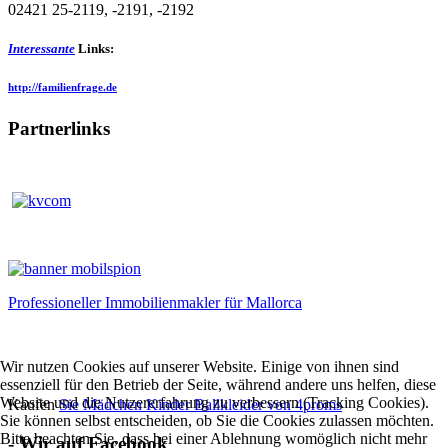
02421 25-2119, -2191, -2192
Interessante
Links:
http://familienfrage.de
Partnerlinks
Professioneller Immobilienmakler für Mallorca
Wir nutzen Cookies auf unserer Website. Einige von ihnen sind
essenziell für den Betrieb der Seite, während andere uns helfen, diese
Website und die Nutzererfahrung zu verbessern (Tracking Cookies).
Kaufen
Sie Mädchen Kinder Ballkleider von 4proms
Sie können selbst entscheiden, ob Sie die Cookies zulassen möchten.
Bitte beachten Sie, dass bei einer Ablehnung womöglich nicht mehr
- Wir auf Facebook