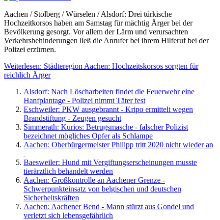
Aachen / Stolberg / Würselen / Alsdorf: Drei türkische
Hochzeitkorsos haben am Samstag für mächtig Ärger bei der
Bevölkerung gesorgt. Vor allem der Lärm und verursachten
Verkehrsbehinderungen ließ die Anrufer bei ihrem Hilferuf bei der
Polizei erzürnen.
Weiterlesen: Städteregion Aachen: Hochzeitskorsos sorgten für
reichlich Ärger
Alsdorf: Nach Löscharbeiten findet die Feuerwehr eine
Hanfplantage - Polizei nimmt Täter fest
Eschweiler: PKW ausgebrannt - Kripo ermittelt wegen
Brandstiftung - Zeugen gesucht
Simmerath: Kurios: Betrugsmasche - falscher Polizist
bezeichnet mögliches Opfer als Schlampe
Aachen: Oberbürgermeister Philipp tritt 2020 nicht wieder an
Baesweiler: Hund mit Vergiftungserscheinungen musste
tierärztlich behandelt werden
Aachen: Großkontrolle an Aachener Grenze -
Schwerpunkteinsatz von belgischen und deutschen
Sicherheitskräften
Aachen: Aachener Bend - Mann stürzt aus Gondel und
verletzt sich lebensgefährlich