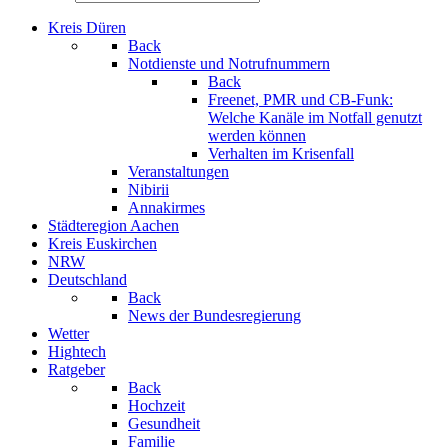
Kreis Düren
Back
Notdienste und Notrufnummern
Back
Freenet, PMR und CB-Funk:
Welche Kanäle im Notfall genutzt
werden können
Verhalten im Krisenfall
Veranstaltungen
Nibirii
Annakirmes
Städteregion Aachen
Kreis Euskirchen
NRW
Deutschland
Back
News der Bundesregierung
Wetter
Hightech
Ratgeber
Back
Hochzeit
Gesundheit
Familie