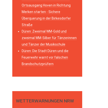
Ortsausgang Hoven in Richtung
Merken starten - Sichere
Überquerung in der Birkesdorfer
Straße
Düren: Zweimal WM-Gold und
zweimal WM-Silber für Tänzerinnen
und Tänzer der Musikschule
Düren: Die Stadt Düren und die
Feuerwehr warnt vor falschen
Brandschutzprüfern
WETTERWARNUNGEN NRW