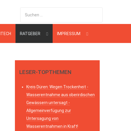
HTECH
RATGEBER
IMPRESSUM
LESER-TOPTHEMEN
Kreis Düren: Wegen Trockenheit -
Wasserentnahme aus oberirdischen
Gewässern untersagt -
Allgemeinverfügung zur
Untersagung von
Wasserentnahmen in Kraft!