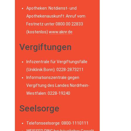
Apotheken: Notdienst- und
Apothekenauskunft: Anruf vom
Festnetz unter 0800 00 22833
(kostenlos)
www.aknr.de
Vergiftungen
Infozentrale für Vergiftungsfälle
(Uniklinik Bonn): 0228-2873211
Informationszentrale gegen
Vergiftung des Landes Nordrhein-
Westfalen: 0228-19240
Seelsorge
Telefonseelsorge: 0800-1110111