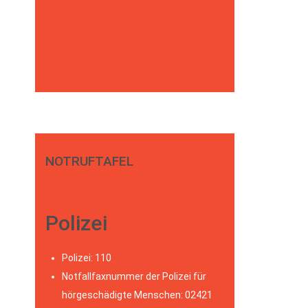
NOTRUFTAFEL
Polizei
Polizei: 110
Notfallfaxnummer der Polizei für
hörgeschädigte Menschen: 02421