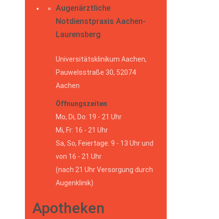
Augenärztliche
Notdienstpraxis Aachen-
Laurensberg
Universitätsklinikum Aachen,
Pauwelsstraße 30, 52074
Aachen
Öffnungszeiten
Mo, Di, Do: 19 - 21 Uhr
Mi, Fr: 16 - 21 Uhr
Sa, So, Feiertage: 9 - 13 Uhr und
von 16 - 21 Uhr
(nach 21 Uhr Versorgung durch
Augenklinik)
Apotheken