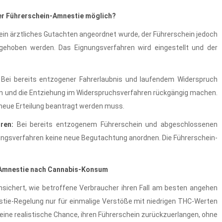
der Führerschein-Amnestie möglich?
in ärztliches Gutachten angeordnet wurde, der Führerschein jedoch
gehoben werden. Das Eignungsverfahren wird eingestellt und der
Bei bereits entzogener Fahrerlaubnis und laufendem Widerspruch
n und die Entziehung im Widerspruchsverfahren rückgängig machen.
 neue Erteilung beantragt werden muss.
ren:
Bei bereits entzogenem Führerschein und abgeschlossenen
lungsverfahren keine neue Begutachtung anordnen. Die Führerschein-
in-Amnestie nach Cannabis-Konsum
sichert, wie betroffene Verbraucher ihren Fall am besten angehen
estie-Regelung nur für einmalige Verstöße mit niedrigen THC-Werten
n eine realistische Chance, ihren Führerschein zurückzuerlangen, ohne