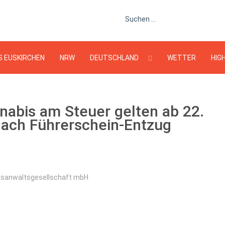
Suchen ...
S EUSKIRCHEN
NRW
DEUTSCHLAND
WETTER
HIG
abis am Steuer gelten ab 22.
nach Führerschein-Entzug
htsanwaltsgesellschaft mbH