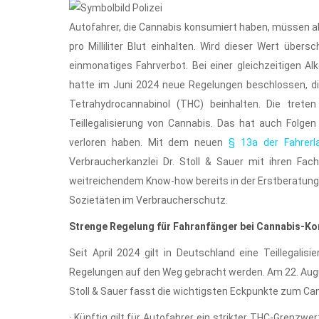
Autofahrer, die Cannabis konsumiert haben, müssen 
pro Milliliter Blut einhalten. Wird dieser Wert über
einmonatiges Fahrverbot. Bei einer gleichzeitigen Al
hatte im Juni 2024 neue Regelungen beschlossen, di
Tetrahydrocannabinol (THC) beinhalten. Die treten
Teillegalisierung von Cannabis. Das hat auch Folge
verloren haben. Mit dem neuen
§ 13a der Fahrerl
Verbraucherkanzlei Dr. Stoll & Sauer mit ihren Fa
weitreichendem Know-how bereits in der Erstberatun
Sozietäten im Verbraucherschutz.
Strenge Regelung für Fahranfänger bei Cannabis-K
Seit April 2024 gilt in Deutschland eine Teillegal
Regelungen auf den Weg gebracht werden. Am 22. August
Stoll & Sauer fasst die wichtigsten Eckpunkte zum 
· Künftig gilt für Autofahrer ein strikter THC-Grenzwer