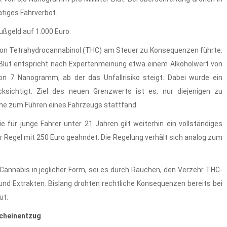
atiges Fahrverbot.
ußgeld auf 1.000 Euro.
s von Tetrahydrocannabinol (THC) am Steuer zu Konsequenzen führte.
 Blut entspricht nach Expertenmeinung etwa einem Alkoholwert von
von 7 Nanogramm, ab der das Unfallrisiko steigt. Dabei wurde ein
ksichtigt. Ziel des neuen Grenzwerts ist es, nur diejenigen zu
ähe zum Führen eines Fahrzeugs stattfand.
e für junge Fahrer unter 21 Jahren gilt weiterhin ein vollständiges
r Regel mit 250 Euro geahndet. Die Regelung verhält sich analog zum
annabis in jeglicher Form, sei es durch Rauchen, den Verzehr THC-
und Extrakten. Bislang drohten rechtliche Konsequenzen bereits bei
ut.
scheinentzug