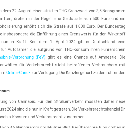
ab dem 22. August einen strikten THC-Grenzwert von 3,5 Nanogramm
schritten, drohen in der Regel eine Geldstrafe von 500 Euro und ein
koholisierung erhöht sich die Strafe auf 1.000 Euro. Der Bundestag
e insbesondere die Einführung eines Grenzwerts für den Wirkstoff
 nun in Kraft. Seit dem 1. April 2024 gilt in Deutschland eine
n für Autofahrer, die aufgrund von THC-Konsum ihren Führerschein
aubnis-Verordnung (FeV)
gibt es eine Chance auf Amnestie. Die
chanwälten für Verkehrsrecht steht betroffenen Verbrauchern mit
g im
Online-Check
zur Verfügung. Die Kanzlei gehört zu den führenden
onsum
isierung von Cannabis. Für den Straßenverkehr mussten daher neue
 2024 sind die nun in Kraft getreten. Die Verkehrsrechtskanzlei Dr.
Cannabis-Konsum und Verkehrsrecht zusammen:
t von 3,5 Nanogramm pro Milliliter Blut. Bei Überschreitung drohen in