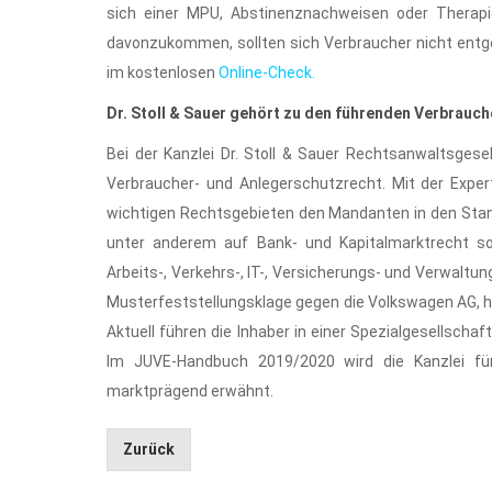
sich einer MPU, Abstinenznachweisen oder Therap
davonzukommen, sollten sich Verbraucher nicht entge
im kostenlosen
Online-Check.
Dr. Stoll & Sauer gehört zu den führenden Verbrauc
Bei der Kanzlei Dr. Stoll & Sauer Rechtsanwaltsges
Verbraucher- und Anlegerschutzrecht. Mit der Exper
wichtigen Rechtsgebieten den Mandanten in den Stand
unter anderem auf Bank- und Kapitalmarktrecht s
Arbeits-, Verkehrs-, IT-, Versicherungs- und Verwaltung
Musterfeststellungsklage gegen die Volkswagen AG, ha
Aktuell führen die Inhaber in einer Spezialgesellsch
Im JUVE-Handbuch 2019/2020 wird die Kanzlei f
marktprägend erwähnt.
Zurück