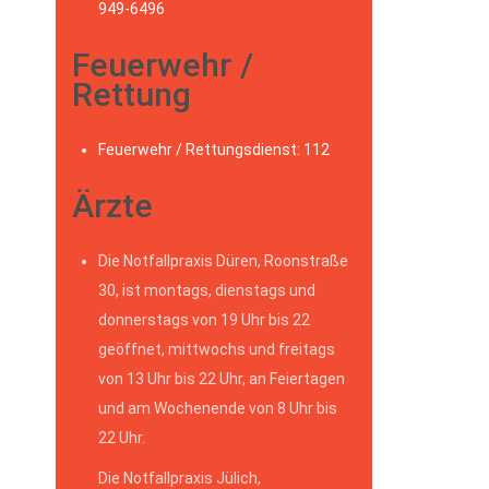
949-6496
Feuerwehr /
Rettung
Feuerwehr / Rettungsdienst: 112
Ärzte
Die Notfallpraxis Düren, Roonstraße
30, ist montags, dienstags und
donnerstags von 19 Uhr bis 22
geöffnet, mittwochs und freitags
von 13 Uhr bis 22 Uhr, an Feiertagen
und am Wochenende von 8 Uhr bis
22 Uhr.
Die Notfallpraxis Jülich,