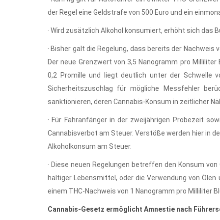
der Regel eine Geldstrafe von 500 Euro und ein einmon
· Wird zusätzlich Alkohol konsumiert, erhöht sich das B
· Bisher galt die Regelung, dass bereits der Nachwei
Der neue Grenzwert von 3,5 Nanogramm pro Milliliter
0,2 Promille und liegt deutlich unter der Schwelle 
Sicherheitszuschlag für mögliche Messfehler berüc
sanktionieren, deren Cannabis-Konsum in zeitlicher N
· Für Fahranfänger in der zweijährigen Probezeit sowi
Cannabisverbot am Steuer. Verstöße werden hier in de
Alkoholkonsum am Steuer.
· Diese neuen Regelungen betreffen den Konsum von C
haltiger Lebensmittel, oder die Verwendung von Ölen 
einem THC-Nachweis von 1 Nanogramm pro Milliliter Bl
Cannabis-Gesetz ermöglicht Amnestie nach Führer