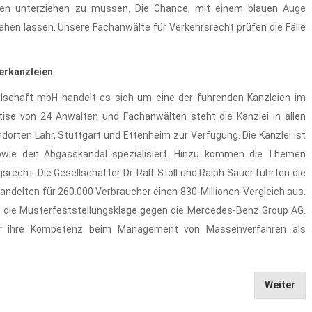
ien unterziehen zu müssen. Die Chance, mit einem blauen Auge
hen lassen. Unsere Fachanwälte für Verkehrsrecht prüfen die Fälle
herkanzleien
ellschaft mbH handelt es sich um eine der führenden Kanzleien im
tise von 24 Anwälten und Fachanwälten steht die Kanzlei in allen
orten Lahr, Stuttgart und Ettenheim zur Verfügung. Die Kanzlei ist
owie den Abgasskandal spezialisiert. Hinzu kommen die Themen
srecht. Die Gesellschafter Dr. Ralf Stoll und Ralph Sauer führten die
ndelten für 260.000 Verbraucher einen 830-Millionen-Vergleich aus.
aft die Musterfeststellungsklage gegen die Mercedes-Benz Group AG.
ür ihre Kompetenz beim Management von Massenverfahren als
Weiter