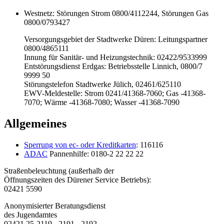
Westnetz: Störungen Strom 0800/4112244, Störungen Gas
0800/0793427
Versorgungsgebiet der Stadtwerke Düren: Leitungspartner
0800/4865111
Innung für Sanitär- und Heizungstechnik: 02422/9533999
Entstörungsdienst Erdgas: Betriebsstelle Linnich, 0800/7
9999 50
Störungstelefon Stadtwerke Jülich, 02461/625110
EWV-Meldestelle: Strom 0241/41368-7060; Gas -41368-
7070; Wärme -41368-7080; Wasser -41368-7090
Allgemeines
Sperrung von ec- oder Kreditkarten
: 116116
ADAC
Pannenhilfe: 0180-2 22 22 22
Straßenbeleuchtung (außerhalb der
Öffnungszeiten des Dürener Service Betriebs):
02421 5590
Anonymisierter Beratungsdienst
des Jugendamtes
02421 25-2119, -2191, -2192