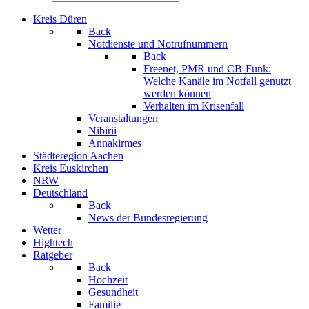
Kreis Düren
Back
Notdienste und Notrufnummern
Back
Freenet, PMR und CB-Funk:
Welche Kanäle im Notfall genutzt
werden können
Verhalten im Krisenfall
Veranstaltungen
Nibirii
Annakirmes
Städteregion Aachen
Kreis Euskirchen
NRW
Deutschland
Back
News der Bundesregierung
Wetter
Hightech
Ratgeber
Back
Hochzeit
Gesundheit
Familie