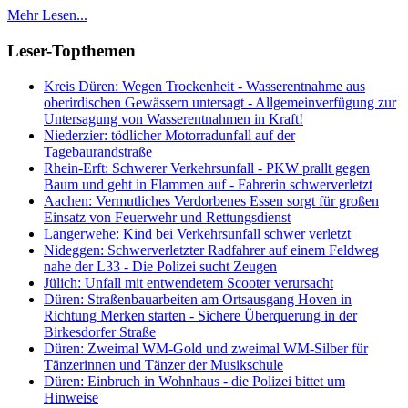
Mehr Lesen...
Leser-Topthemen
Kreis Düren: Wegen Trockenheit - Wasserentnahme aus
oberirdischen Gewässern untersagt - Allgemeinverfügung zur
Untersagung von Wasserentnahmen in Kraft!
Niederzier: tödlicher Motorradunfall auf der
Tagebaurandstraße
Rhein-Erft: Schwerer Verkehrsunfall - PKW prallt gegen
Baum und geht in Flammen auf - Fahrerin schwerverletzt
Aachen: Vermutliches Verdorbenes Essen sorgt für großen
Einsatz von Feuerwehr und Rettungsdienst
Langerwehe: Kind bei Verkehrsunfall schwer verletzt
Nideggen: Schwerverletzter Radfahrer auf einem Feldweg
nahe der L33 - Die Polizei sucht Zeugen
Jülich: Unfall mit entwendetem Scooter verursacht
Düren: Straßenbauarbeiten am Ortsausgang Hoven in
Richtung Merken starten - Sichere Überquerung in der
Birkesdorfer Straße
Düren: Zweimal WM-Gold und zweimal WM-Silber für
Tänzerinnen und Tänzer der Musikschule
Düren: Einbruch in Wohnhaus - die Polizei bittet um
Hinweise