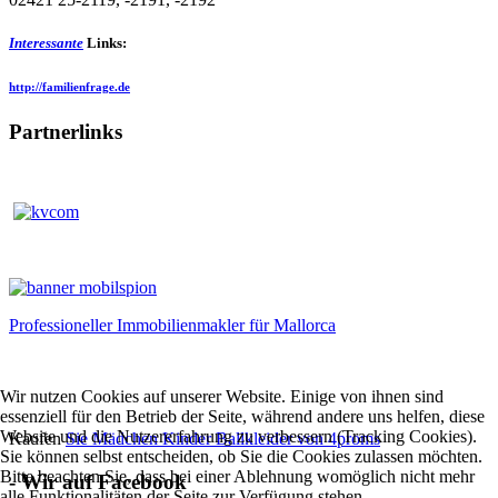
Interessante
Links:
http://familienfrage.de
Partnerlinks
Professioneller Immobilienmakler für Mallorca
Wir nutzen Cookies auf unserer Website. Einige von ihnen sind
essenziell für den Betrieb der Seite, während andere uns helfen, diese
Website und die Nutzererfahrung zu verbessern (Tracking Cookies).
Kaufen
Sie Mädchen Kinder Ballkleider von 4proms
Sie können selbst entscheiden, ob Sie die Cookies zulassen möchten.
Bitte beachten Sie, dass bei einer Ablehnung womöglich nicht mehr
- Wir auf Facebook
alle Funktionalitäten der Seite zur Verfügung stehen.