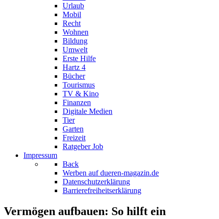
Urlaub
Mobil
Recht
Wohnen
Bildung
Umwelt
Erste Hilfe
Hartz 4
Bücher
Tourismus
TV & Kino
Finanzen
Digitale Medien
Tier
Garten
Freizeit
Ratgeber Job
Impressum
Back
Werben auf dueren-magazin.de
Datenschutzerklärung
Barrierefreiheitserklärung
Vermögen aufbauen: So hilft ein