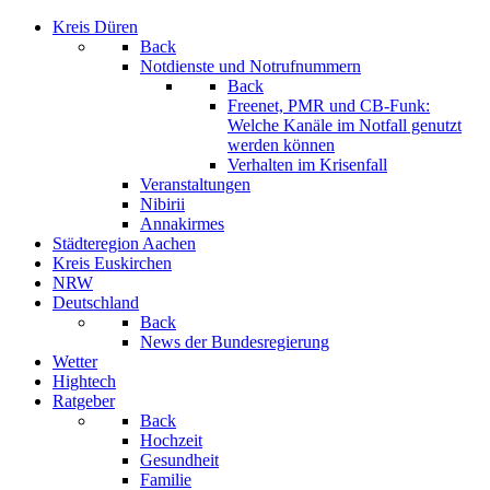
Kreis Düren
Back
Notdienste und Notrufnummern
Back
Freenet, PMR und CB-Funk:
Welche Kanäle im Notfall genutzt
werden können
Verhalten im Krisenfall
Veranstaltungen
Nibirii
Annakirmes
Städteregion Aachen
Kreis Euskirchen
NRW
Deutschland
Back
News der Bundesregierung
Wetter
Hightech
Ratgeber
Back
Hochzeit
Gesundheit
Familie