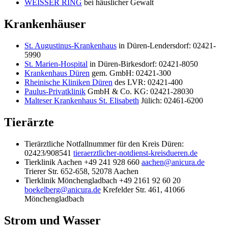
WEISSER RING
bei häuslicher Gewalt
Krankenhäuser
St. Augustinus-Krankenhaus
in Düren-Lendersdorf: 02421-
5990
St. Marien-Hospital
in Düren-Birkesdorf: 02421-8050
Krankenhaus Düren
gem. GmbH: 02421-300
Rheinische Kliniken Düren
des LVR: 02421-400
Paulus-Privatklinik
GmbH & Co. KG: 02421-28030
Malteser Krankenhaus St. Elisabeth
Jülich: 02461-6200
Tierärzte
Tierärztliche Notfallnummer für den Kreis Düren:
02423/908541
tieraerztlicher-notdienst-kreisdueren.de
Tierklinik Aachen +49 241 928 660
aachen@anicura.de
Trierer Str. 652-658, 52078 Aachen
Tierklinik Mönchengladbach +49 2161 92 60 20
boekelberg@anicura.de
Krefelder Str. 461, 41066
Mönchengladbach
Strom und Wasser