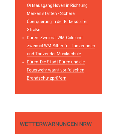
Ortsausgang Hoven in Richtung
Merken starten - Sichere
Überquerung in der Birkesdorfer
Straße
Düren: Zweimal WM-Gold und
zweimal WM-Silber für Tänzerinnen
und Tänzer der Musikschule
Düren: Die Stadt Düren und die
Feuerwehr warnt vor falschen
Brandschutzprüfern
WETTERWARNUNGEN NRW