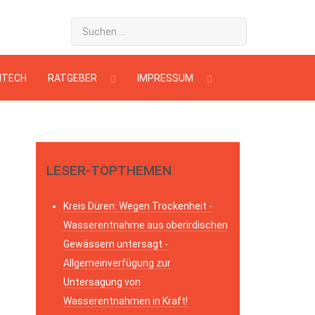
HTECH
RATGEBER
IMPRESSUM
LESER-TOPTHEMEN
Kreis Düren: Wegen Trockenheit -
Wasserentnahme aus oberirdischen
Gewässern untersagt -
Allgemeinverfügung zur
Untersagung von
Wasserentnahmen in Kraft!