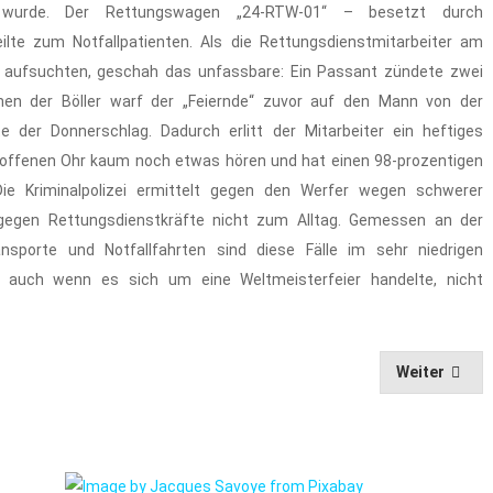
 wurde. Der Rettungswagen „24-RTW-01“ – besetzt durch
ilte zum Notfallpatienten. Als die Rettungsdienstmitarbeiter am
n aufsuchten, geschah das unfassbare: Ein Passant zündete zwei
 Einen der Böller warf der „Feiernde“ zuvor auf den Mann von der
 der Donnerschlag. Dadurch erlitt der Mitarbeiter ein heftiges
troffenen Ohr kaum noch etwas hören und hat einen 98-prozentigen
 Die Kriminalpolizei ermittelt gegen den Werfer wegen schwerer
t gegen Rettungsdienstkräfte nicht zum Alltag. Gemessen an der
nsporte und Notfallfahrten sind diese Fälle im sehr niedrigen
– auch wenn es sich um eine Weltmeisterfeier handelte, nicht
Weiter