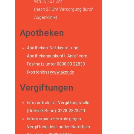
von 16 - 21 Uhr
(nach 21 Uhr Versorgung durch
Augenklinik)
Apotheken
Apotheken: Notdienst- und
Apothekenauskunft: Anruf vom
Festnetz unter 0800 00 22833
(kostenlos)
www.aknr.de
Vergiftungen
Infozentrale für Vergiftungsfälle
(Uniklinik Bonn): 0228-2873211
Informationszentrale gegen
Vergiftung des Landes Nordrhein-