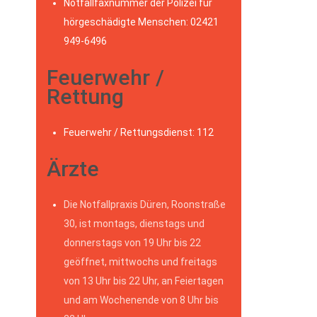
Notfallfaxnummer der Polizei für
hörgeschädigte Menschen: 02421
949-6496
Feuerwehr /
Rettung
Feuerwehr / Rettungsdienst: 112
Ärzte
Die Notfallpraxis Düren, Roonstraße
30, ist montags, dienstags und
donnerstags von 19 Uhr bis 22
geöffnet, mittwochs und freitags
von 13 Uhr bis 22 Uhr, an Feiertagen
und am Wochenende von 8 Uhr bis