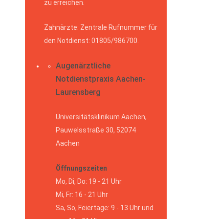
zu erreichen.
Zahnärzte: Zentrale Rufnummer für
den Notdienst: 01805/986700.
Augenärztliche
Notdienstpraxis Aachen-
Laurensberg
Universitätsklinikum Aachen,
Pauwelsstraße 30, 52074
Aachen
Öffnungszeiten
Mo, Di, Do: 19 - 21 Uhr
Mi, Fr: 16 - 21 Uhr
Sa, So, Feiertage: 9 - 13 Uhr und