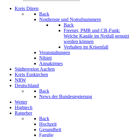
Kreis Düren
Back
Notdienste und Notrufnummern
Back
Freenet, PMR und CB-Funk:
Welche Kanäle im Notfall genutzt
werden können
Verhalten im Krisenfall
Veranstaltungen
Nibirii
Annakirmes
Städteregion Aachen
Kreis Euskirchen
NRW
Deutschland
Back
News der Bundesregierung
Wetter
Hightech
Ratgeber
Back
Hochzeit
Gesundheit
Familie