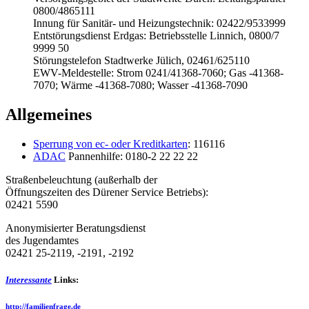
0800/4865111
Innung für Sanitär- und Heizungstechnik: 02422/9533999
Entstörungsdienst Erdgas: Betriebsstelle Linnich, 0800/7
9999 50
Störungstelefon Stadtwerke Jülich, 02461/625110
EWV-Meldestelle: Strom 0241/41368-7060; Gas -41368-
7070; Wärme -41368-7080; Wasser -41368-7090
Allgemeines
Sperrung von ec- oder Kreditkarten
: 116116
ADAC
Pannenhilfe: 0180-2 22 22 22
Straßenbeleuchtung (außerhalb der
Öffnungszeiten des Dürener Service Betriebs):
02421 5590
Anonymisierter Beratungsdienst
des Jugendamtes
02421 25-2119, -2191, -2192
Interessante
Links:
http://familienfrage.de