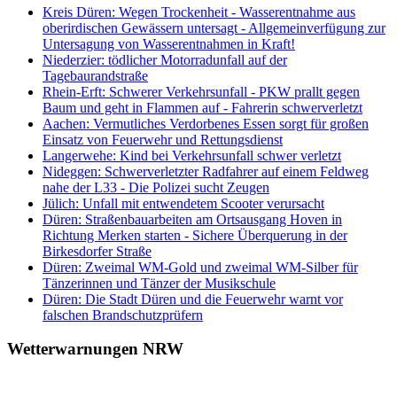
Kreis Düren: Wegen Trockenheit - Wasserentnahme aus
oberirdischen Gewässern untersagt - Allgemeinverfügung zur
Untersagung von Wasserentnahmen in Kraft!
Niederzier: tödlicher Motorradunfall auf der
Tagebaurandstraße
Rhein-Erft: Schwerer Verkehrsunfall - PKW prallt gegen
Baum und geht in Flammen auf - Fahrerin schwerverletzt
Aachen: Vermutliches Verdorbenes Essen sorgt für großen
Einsatz von Feuerwehr und Rettungsdienst
Langerwehe: Kind bei Verkehrsunfall schwer verletzt
Nideggen: Schwerverletzter Radfahrer auf einem Feldweg
nahe der L33 - Die Polizei sucht Zeugen
Jülich: Unfall mit entwendetem Scooter verursacht
Düren: Straßenbauarbeiten am Ortsausgang Hoven in
Richtung Merken starten - Sichere Überquerung in der
Birkesdorfer Straße
Düren: Zweimal WM-Gold und zweimal WM-Silber für
Tänzerinnen und Tänzer der Musikschule
Düren: Die Stadt Düren und die Feuerwehr warnt vor
falschen Brandschutzprüfern
Wetterwarnungen NRW