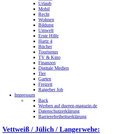
Urlaub
Mobil
Recht
Wohnen
Bildung
Umwelt
Erste Hilfe
Hartz 4
Bücher
Tourismus
TV & Kino
Finanzen
Digitale Medien
Tier
Garten
Freizeit
Ratgeber Job
Impressum
Back
Werben auf dueren-magazin.de
Datenschutzerklärung
Barrierefreiheitserklärung
Vettweiß / Jülich / Langerwehe: