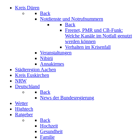
Kreis Düren
Back
Notdienste und Notrufnummern
Back
Freenet, PMR und CB-Funk:
Welche Kanäle im Notfall genutzt
werden können
Verhalten im Krisenfall
Veranstaltungen
Nibirii
Annakirmes
Städteregion Aachen
Kreis Euskirchen
NRW
Deutschland
Back
News der Bundesregierung
Wetter
Hightech
Ratgeber
Back
Hochzeit
Gesundheit
Familie