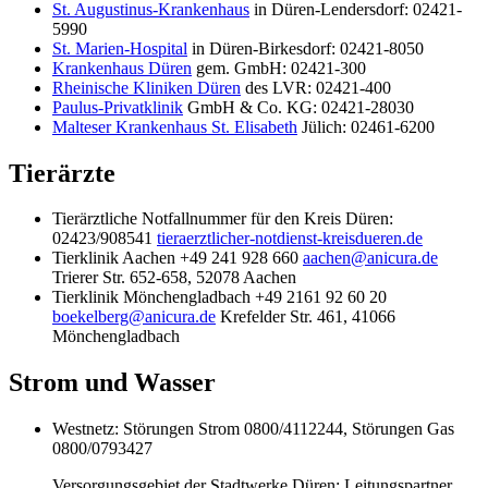
St. Augustinus-Krankenhaus
in Düren-Lendersdorf: 02421-
5990
St. Marien-Hospital
in Düren-Birkesdorf: 02421-8050
Krankenhaus Düren
gem. GmbH: 02421-300
Rheinische Kliniken Düren
des LVR: 02421-400
Paulus-Privatklinik
GmbH & Co. KG: 02421-28030
Malteser Krankenhaus St. Elisabeth
Jülich: 02461-6200
Tierärzte
Tierärztliche Notfallnummer für den Kreis Düren:
02423/908541
tieraerztlicher-notdienst-kreisdueren.de
Tierklinik Aachen +49 241 928 660
aachen@anicura.de
Trierer Str. 652-658, 52078 Aachen
Tierklinik Mönchengladbach +49 2161 92 60 20
boekelberg@anicura.de
Krefelder Str. 461, 41066
Mönchengladbach
Strom und Wasser
Westnetz: Störungen Strom 0800/4112244, Störungen Gas
0800/0793427
Versorgungsgebiet der Stadtwerke Düren: Leitungspartner