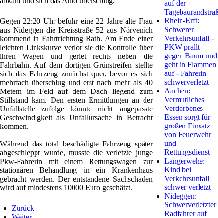
abkam und sich das Auto überschlug.
auf der
Tagebaurandstra
Rhein-Erft:
Gegen 22:20 Uhr befuhr eine 22 Jahre alte Frau
Schwerer
aus Nideggen die Kreisstraße 52 aus Nörvenich
Verkehrsunfall -
kommend in Fahrtrichtung Rath. Am Ende einer
PKW prallt
leichten Linkskurve verlor sie die Kontrolle über
gegen Baum und
ihren Wagen und geriet rechts neben die
geht in Flammen
Fahrbahn. Auf dem dortigen Grünstreifen stellte
auf - Fahrerin
sich das Fahrzeug zunächst quer, bevor es sich
schwerverletzt
mehrfach überschlug und erst nach mehr als 40
Aachen:
Metern im Feld auf dem Dach liegend zum
Vermutliches
Stillstand kam. Den ersten Ermittlungen an der
Verdorbenes
Unfallstelle zufolge könnte nicht angepasste
Essen sorgt für
Geschwindigkeit als Unfallursache in Betracht
großen Einsatz
kommen.
von Feuerwehr
und
Während das total beschädigte Fahrzeug später
Rettungsdienst
abgeschleppt wurde, musste die verletzte junge
Langerwehe:
Pkw-Fahrerin mit einem Rettungswagen zur
Kind bei
stationären Behandlung in ein Krankenhaus
Verkehrsunfall
gebracht werden. Der entstandene Sachschaden
schwer verletzt
wird auf mindestens 10000 Euro geschätzt.
Nideggen:
Schwerverletzter
Zurück
Radfahrer auf
Weiter