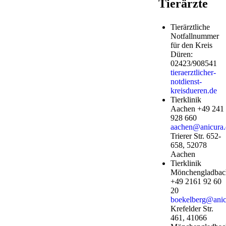
Tierärzte
Tierärztliche
Notfallnummer
für den Kreis
Düren:
02423/908541
tieraerztlicher-
notdienst-
kreisdueren.de
Tierklinik
Aachen +49 241
928 660
aachen@anicura.
Trierer Str. 652-
658, 52078
Aachen
Tierklinik
Mönchengladbac
+49 2161 92 60
20
boekelberg@anic
Krefelder Str.
461, 41066