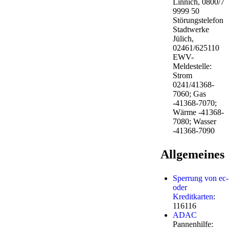
Linnich, 0800/7
9999 50
Störungstelefon
Stadtwerke
Jülich,
02461/625110
EWV-
Meldestelle:
Strom
0241/41368-
7060; Gas
-41368-7070;
Wärme -41368-
7080; Wasser
-41368-7090
Allgemeines
Sperrung von ec-
oder
Kreditkarten
:
116116
ADAC
Pannenhilfe: