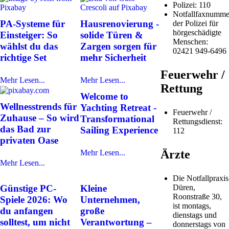
Polizei: 110
Notfallfaxnumme
PA-Systeme für
Hausrenovierung -
der Polizei für
hörgeschädigte
Einsteiger: So
solide Türen &
Menschen:
wählst du das
Zargen sorgen für
02421 949-6496
richtige Set
mehr Sicherheit
Feuerwehr /
Mehr Lesen...
Mehr Lesen...
Rettung
Welcome to
Wellnesstrends für
Yachting Retreat -
Feuerwehr /
Zuhause – So wird
Transformational
Rettungsdienst:
das Bad zur
Sailing Experience
112
privaten Oase
Ärzte
Mehr Lesen...
Mehr Lesen...
Die Notfallpraxis
Günstige PC-
Kleine
Düren,
Roonstraße 30,
Spiele 2026: Wo
Unternehmen,
ist montags,
du anfangen
große
dienstags und
solltest, um nicht
Verantwortung –
donnerstags von