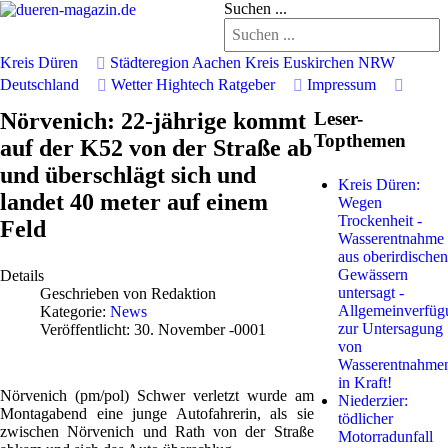
Suchen ...
Kreis Düren
Städteregion Aachen
Kreis Euskirchen
NRW
Deutschland
Wetter
Hightech
Ratgeber
Impressum
Nörvenich: 22-jährige kommt
Leser-
Topthemen
auf der K52 von der Straße ab
und überschlägt sich und
Kreis Düren:
landet 40 meter auf einem
Wegen
Trockenheit -
Feld
Wasserentnahme
aus oberirdischen
Gewässern
Details
untersagt -
Geschrieben von
Redaktion
Allgemeinverfüg
Kategorie:
News
zur Untersagung
Veröffentlicht: 30. November -0001
von
Wasserentnahme
in Kraft!
Nörvenich (pm/pol) Schwer verletzt wurde am
Niederzier:
Montagabend eine junge Autofahrerin, als sie
tödlicher
zwischen Nörvenich und Rath von der Straße
Motorradunfall