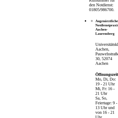
Rufnummer für
den Notdienst:
01805/986700.
Augenärztliche
Notdienstpraxi
Aachen-
Laurensberg
Universitätsk
Aachen,
Pauwelsstraß
30, 52074
Aachen
Öffnungszei
Mo, Di, Do:
19 - 21 Uhr
Mi, Fr: 16 -
21 Uhr
Sa, So,
Feiertage: 9 -
13 Uhr und
von 16 - 21
Uhr