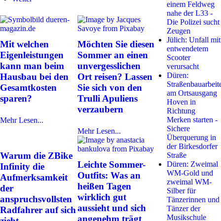
einem Feldweg
nahe der L33 -
Die Polizei sucht
Zeugen
Jülich: Unfall mit
Mit welchen
Möchten Sie diesen
entwendetem
Eigenleistungen
Sommer an einen
Scooter
kann man beim
unvergesslichen
verursacht
Düren:
Hausbau bei den
Ort reisen? Lassen
Straßenbauarbeit
Gesamtkosten
Sie sich von den
am Ortsausgang
sparen?
Trulli Apuliens
Hoven in
verzaubern
Richtung
Merken starten -
Mehr Lesen...
Sichere
Mehr Lesen...
Überquerung in
der Birkesdorfer
Warum die ZBike
Straße
Leichte Sommer-
Düren: Zweimal
Infinity die
WM-Gold und
Outfits: Was an
Aufmerksamkeit
zweimal WM-
heißen Tagen
der
Silber für
wirklich gut
anspruchsvollsten
Tänzerinnen und
aussieht und sich
Tänzer der
Radfahrer auf sich
Musikschule
angenehm trägt
zieht