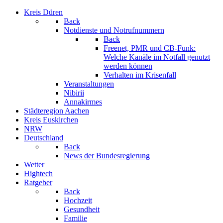
Kreis Düren
Back
Notdienste und Notrufnummern
Back
Freenet, PMR und CB-Funk:
Welche Kanäle im Notfall genutzt
werden können
Verhalten im Krisenfall
Veranstaltungen
Nibirii
Annakirmes
Städteregion Aachen
Kreis Euskirchen
NRW
Deutschland
Back
News der Bundesregierung
Wetter
Hightech
Ratgeber
Back
Hochzeit
Gesundheit
Familie