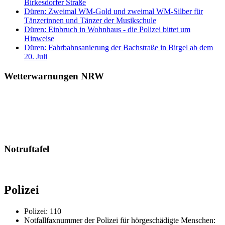
Birkesdorfer Straße
Düren: Zweimal WM-Gold und zweimal WM-Silber für
Tänzerinnen und Tänzer der Musikschule
Düren: Einbruch in Wohnhaus - die Polizei bittet um
Hinweise
Düren: Fahrbahnsanierung der Bachstraße in Birgel ab dem
20. Juli
Wetterwarnungen NRW
Notruftafel
Polizei
Polizei: 110
Notfallfaxnummer der Polizei für hörgeschädigte Menschen: