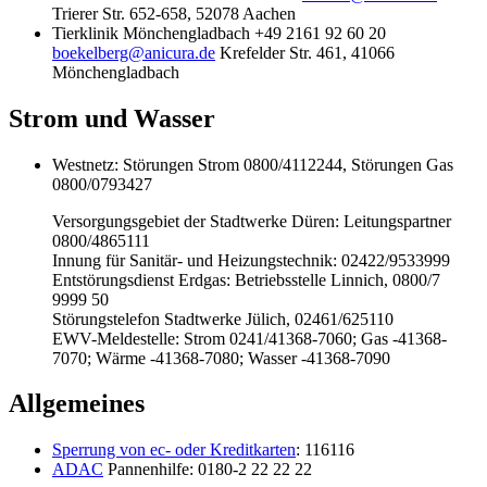
Trierer Str. 652-658, 52078 Aachen
Tierklinik Mönchengladbach +49 2161 92 60 20
boekelberg@anicura.de
Krefelder Str. 461, 41066
Mönchengladbach
Strom und Wasser
Westnetz: Störungen Strom 0800/4112244, Störungen Gas
0800/0793427
Versorgungsgebiet der Stadtwerke Düren: Leitungspartner
0800/4865111
Innung für Sanitär- und Heizungstechnik: 02422/9533999
Entstörungsdienst Erdgas: Betriebsstelle Linnich, 0800/7
9999 50
Störungstelefon Stadtwerke Jülich, 02461/625110
EWV-Meldestelle: Strom 0241/41368-7060; Gas -41368-
7070; Wärme -41368-7080; Wasser -41368-7090
Allgemeines
Sperrung von ec- oder Kreditkarten
: 116116
ADAC
Pannenhilfe: 0180-2 22 22 22