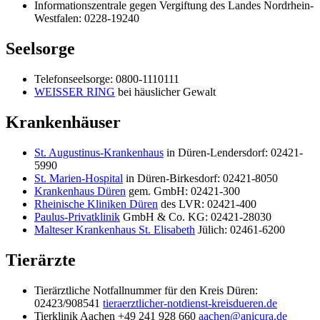
Informationszentrale gegen Vergiftung des Landes Nordrhein-
Westfalen: 0228-19240
Seelsorge
Telefonseelsorge: 0800-1110111
WEISSER RING
bei häuslicher Gewalt
Krankenhäuser
St. Augustinus-Krankenhaus
in Düren-Lendersdorf: 02421-
5990
St. Marien-Hospital
in Düren-Birkesdorf: 02421-8050
Krankenhaus Düren
gem. GmbH: 02421-300
Rheinische Kliniken Düren
des LVR: 02421-400
Paulus-Privatklinik
GmbH & Co. KG: 02421-28030
Malteser Krankenhaus St. Elisabeth
Jülich: 02461-6200
Tierärzte
Tierärztliche Notfallnummer für den Kreis Düren:
02423/908541
tieraerztlicher-notdienst-kreisdueren.de
Tierklinik Aachen +49 241 928 660
aachen@anicura.de