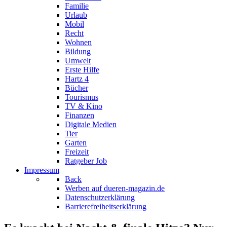
Familie
Urlaub
Mobil
Recht
Wohnen
Bildung
Umwelt
Erste Hilfe
Hartz 4
Bücher
Tourismus
TV & Kino
Finanzen
Digitale Medien
Tier
Garten
Freizeit
Ratgeber Job
Impressum
Back
Werben auf dueren-magazin.de
Datenschutzerklärung
Barrierefreiheitserklärung