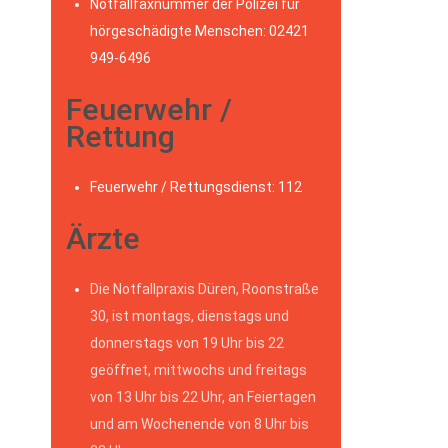
Notfallfaxnummer der Polizei für
hörgeschädigte Menschen: 02421
949-6496
Feuerwehr /
Rettung
Feuerwehr / Rettungsdienst: 112
Ärzte
Die Notfallpraxis Düren, Roonstraße
30, ist montags, dienstags und
donnerstags von 19 Uhr bis 22
geöffnet, mittwochs und freitags
von 13 Uhr bis 22 Uhr, an Feiertagen
und am Wochenende von 8 Uhr bis