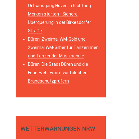
Ortsausgang Hoven in Richtung
Merken starten - Sichere
Überquerung in der Birkesdorfer
Straße
Düren: Zweimal WM-Gold und
zweimal WM-Silber für Tänzerinnen
und Tänzer der Musikschule
Düren: Die Stadt Düren und die
Feuerwehr warnt vor falschen
Brandschutzprüfern
WETTERWARNUNGEN NRW