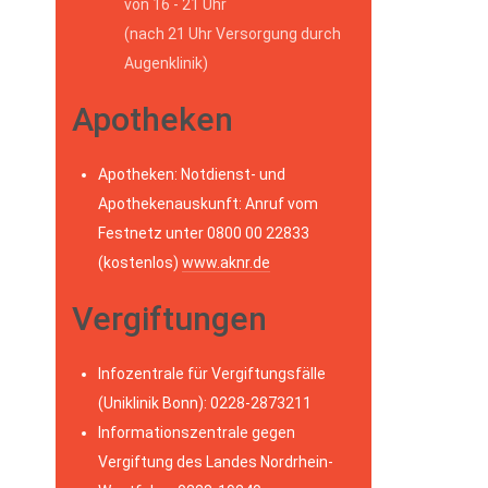
von 16 - 21 Uhr
(nach 21 Uhr Versorgung durch
Augenklinik)
Apotheken
Apotheken: Notdienst- und
Apothekenauskunft: Anruf vom
Festnetz unter 0800 00 22833
(kostenlos)
www.aknr.de
Vergiftungen
Infozentrale für Vergiftungsfälle
(Uniklinik Bonn): 0228-2873211
Informationszentrale gegen
Vergiftung des Landes Nordrhein-