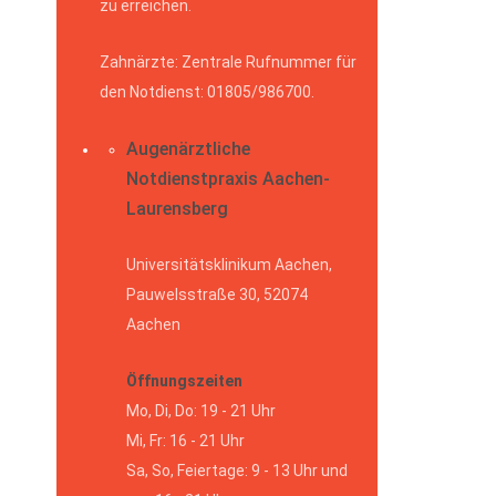
zu erreichen.
Zahnärzte: Zentrale Rufnummer für
den Notdienst: 01805/986700.
Augenärztliche
Notdienstpraxis Aachen-
Laurensberg
Universitätsklinikum Aachen,
Pauwelsstraße 30, 52074
Aachen
Öffnungszeiten
Mo, Di, Do: 19 - 21 Uhr
Mi, Fr: 16 - 21 Uhr
Sa, So, Feiertage: 9 - 13 Uhr und