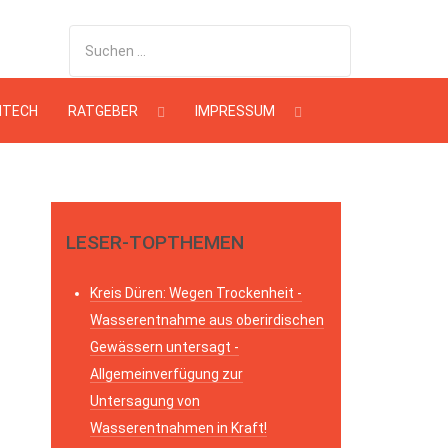
HTECH
RATGEBER
IMPRESSUM
LESER-TOPTHEMEN
Kreis Düren: Wegen Trockenheit -
Wasserentnahme aus oberirdischen
Gewässern untersagt -
Allgemeinverfügung zur
Untersagung von
Wasserentnahmen in Kraft!