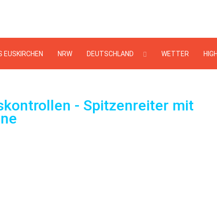
Suchen
...
S EUSKIRCHEN
NRW
DEUTSCHLAND
WETTER
HIG
ontrollen - Spitzenreiter mit
one