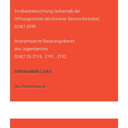
Straßenbeleuchtung (außerhalb der
Öffnungszeiten des Dürener Service Betriebs):
02421 5590
Anonymisierter Beratungsdienst
des Jugendamtes
02421 25-2119, -2191, -2192
Interessante
Links:
http://familienfrage.de