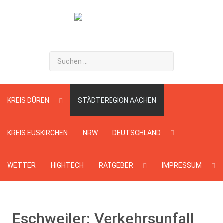
Suchen
...
KREIS DÜREN
STÄDTEREGION AACHEN
KREIS EUSKIRCHEN
NRW
DEUTSCHLAND
WETTER
HIGHTECH
RATGEBER
IMPRESSUM
Eschweiler: Verkehrsunfall