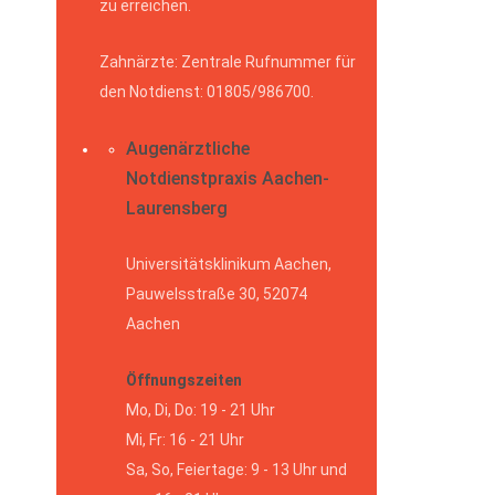
zu erreichen.
Zahnärzte: Zentrale Rufnummer für
den Notdienst: 01805/986700.
Augenärztliche
Notdienstpraxis Aachen-
Laurensberg
Universitätsklinikum Aachen,
Pauwelsstraße 30, 52074
Aachen
Öffnungszeiten
Mo, Di, Do: 19 - 21 Uhr
Mi, Fr: 16 - 21 Uhr
Sa, So, Feiertage: 9 - 13 Uhr und