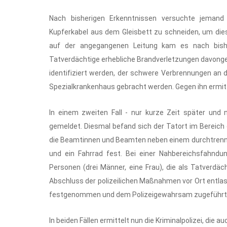
Nach bisherigen Erkenntnissen versuchte jemand 
Kupferkabel aus dem Gleisbett zu schneiden, um di
auf der angegangenen Leitung kam es nach bishe
Tatverdächtige erhebliche Brandverletzungen davonge
identifiziert werden, der schwere Verbrennungen an 
Spezialkrankenhaus gebracht werden. Gegen ihn ermitt
In einem zweiten Fall - nur kurze Zeit später und 
gemeldet. Diesmal befand sich der Tatort im Bereich 
die Beamtinnen und Beamten neben einem durchtrenn
und ein Fahrrad fest. Bei einer Nahbereichsfahnd
Personen (drei Männer, eine Frau), die als Tatverd
Abschluss der polizeilichen Maßnahmen vor Ort entla
festgenommen und dem Polizeigewahrsam zugeführt
In beiden Fällen ermittelt nun die Kriminalpolizei, d