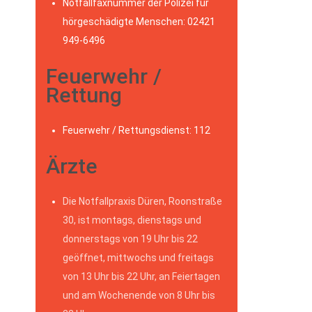
Notfallfaxnummer der Polizei für
hörgeschädigte Menschen: 02421
949-6496
Feuerwehr /
Rettung
Feuerwehr / Rettungsdienst: 112
Ärzte
Die Notfallpraxis Düren, Roonstraße
30, ist montags, dienstags und
donnerstags von 19 Uhr bis 22
geöffnet, mittwochs und freitags
von 13 Uhr bis 22 Uhr, an Feiertagen
und am Wochenende von 8 Uhr bis