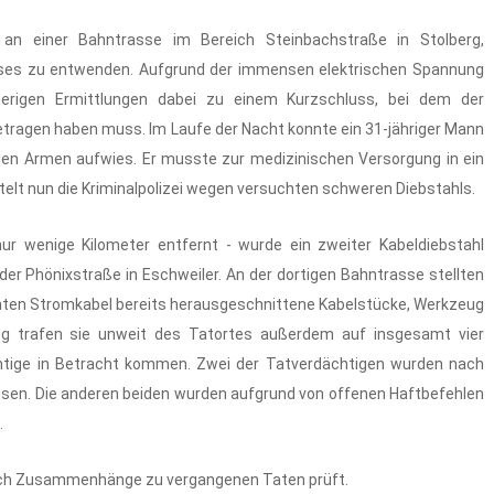
an einer Bahntrasse im Bereich Steinbachstraße in Stolberg,
eses zu entwenden. Aufgrund der immensen elektrischen Spannung
rigen Ermittlungen dabei zu einem Kurzschluss, bei dem der
tragen haben muss. Im Laufe der Nacht konnte ein 31-jähriger Mann
den Armen aufwies. Er musste zur medizinischen Versorgung in ein
elt nun die Kriminalpolizei wegen versuchten schweren Diebstahls.
nur wenige Kilometer entfernt - wurde ein zweiter Kabeldiebstahl
der Phönixstraße in Eschweiler. An der dortigen Bahntrasse stellten
ten Stromkabel bereits herausgeschnittene Kabelstücke, Werkzeug
ung trafen sie unweit des Tatortes außerdem auf insgesamt vier
ächtige in Betracht kommen. Zwei der Tatverdächtigen wurden nach
ssen. Die anderen beiden wurden aufgrund von offenen Haftbefehlen
.
ie auch Zusammenhänge zu vergangenen Taten prüft.