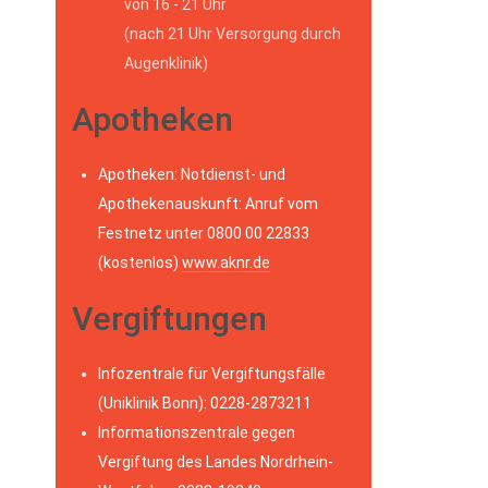
von 16 - 21 Uhr
(nach 21 Uhr Versorgung durch
Augenklinik)
Apotheken
Apotheken: Notdienst- und
Apothekenauskunft: Anruf vom
Festnetz unter 0800 00 22833
(kostenlos)
www.aknr.de
Vergiftungen
Infozentrale für Vergiftungsfälle
(Uniklinik Bonn): 0228-2873211
Informationszentrale gegen
Vergiftung des Landes Nordrhein-