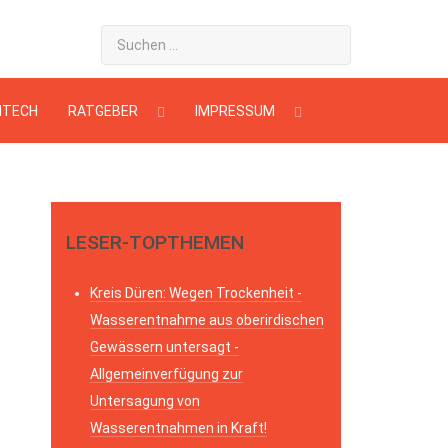
HTECH
RATGEBER
IMPRESSUM
LESER-TOPTHEMEN
Kreis Düren: Wegen Trockenheit -
Wasserentnahme aus oberirdischen
Gewässern untersagt -
Allgemeinverfügung zur
Untersagung von
Wasserentnahmen in Kraft!