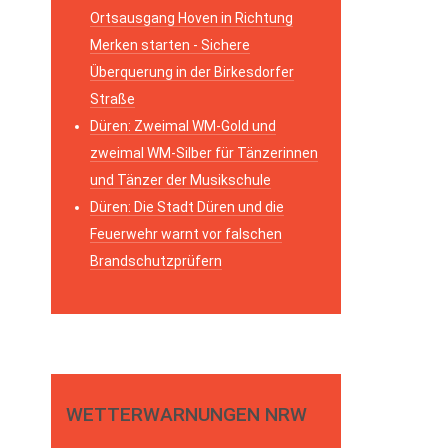
Ortsausgang Hoven in Richtung
Merken starten - Sichere
Überquerung in der Birkesdorfer
Straße
Düren: Zweimal WM-Gold und
zweimal WM-Silber für Tänzerinnen
und Tänzer der Musikschule
Düren: Die Stadt Düren und die
Feuerwehr warnt vor falschen
Brandschutzprüfern
WETTERWARNUNGEN NRW