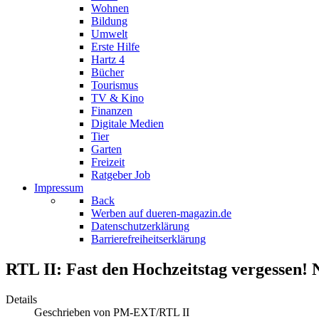
Wohnen
Bildung
Umwelt
Erste Hilfe
Hartz 4
Bücher
Tourismus
TV & Kino
Finanzen
Digitale Medien
Tier
Garten
Freizeit
Ratgeber Job
Impressum
Back
Werben auf dueren-magazin.de
Datenschutzerklärung
Barrierefreiheitserklärung
RTL II: Fast den Hochzeitstag vergessen!
Details
Geschrieben von
PM-EXT/RTL II