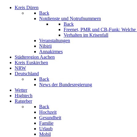
Kreis Düren
Back
Notdienste und Notrufnummern
Back
Freenet, PMR und CB-Funk: Welche K
Verhalten im Krisenfall
Veranstaltungen
Nibirii
Annakirmes
Städteregion Aachen
Kreis Euskirchen
NRW
Deutschland
Back
News der Bundesregierung
Wetter
Hightech
Ratgeber
Back
Hochzeit
Gesundheit
Familie
Urlaub
Mobil