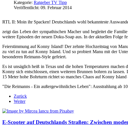
Kategorie:
Ratgeber TV Tipp
Veröffentlicht: 09. Februar 2014
RTL II: Moin ihr Spacken! Deutschlands wohl bekannteste Auswande
zeigt das Leben der sympathischen Macher und begleitet die Famili
weitere Episoden der neuen Doku-Soap aus. In der aktuellen Folge f
Feierstimmung auf Konny Island! Der zehnte Hochzeitstag von Manu 
zu viel zu tun auf Konny Island. Und so probiert Manu mit der Unt
besonderen Reimann-Style gefeiert.
Es ist unsäglich heiß in Texas und die hohen Temperaturen mache
Konny sich entschlossen, einen weiteren Brunnen bohren zu lassen. L
15 Meter hohe Bohrturm richtet so manches Chaos auf Konny Island a
"Die Reimanns - Ein außergewöhnliches Leben": Ausstrahlung ab 10
Zurück
Weiter
E-Scooter auf Deutschlands Straßen: Zwischen mode