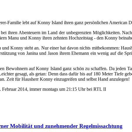
rer-Familie lebt auf Konny Island ihren ganz persönlichen American
e bei ihren Abenteuern im Land der unbegrenzten Möglichkeiten. Nach
eiern Manu und Konny ihren zehnten Hochzeitstag - den Konny beinahe 
und Konny steht an. Nur einer hat davon nichts mitbekommen: Haushe
erstützung von Janina und Jason ihrem Ehemann ein wenig auf die Spr
n den Bewohnern auf Konny Island ganz schön zu schaffen. Da jeden 
eichter gesagt, als getan: Denn dass dafür bis auf 180 Meter Tiefe g
n. Zeit für Hausherr Konny einzugreifen und selbst Hand anzulegen!
. Februar 2014, immer montags um 21:15 Uhr bei RTL II
rner Mobilität und zunehmender Regelmissachtung